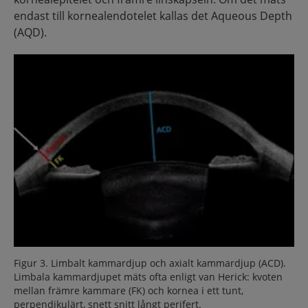
endast till kornealendotelet kallas det Aqueous Depth
(AQD).
Figur 3. Limbalt kammardjup och axialt kammardjup (ACD).
Limbala kammardjupet mäts ofta enligt van Herick: kvoten
mellan främre kammare (FK) och kornea i ett tunt,
perpendikulärt, snett snitt långt perifert.