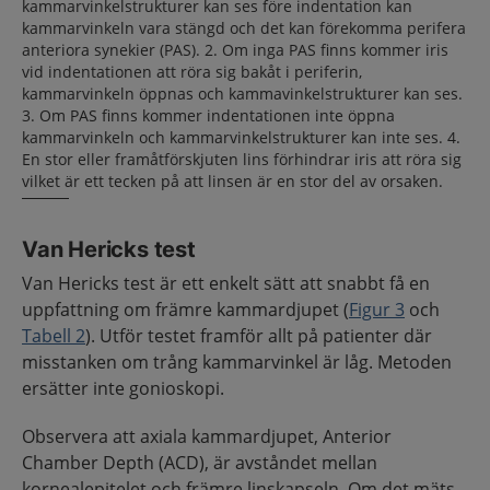
kammarvinkelstrukturer kan ses före indentation kan
kammarvinkeln vara stängd och det kan förekomma perifera
anteriora synekier (PAS). 2. Om inga PAS finns kommer iris
vid indentationen att röra sig bakåt i periferin,
kammarvinkeln öppnas och kammavinkelstrukturer kan ses.
3. Om PAS finns kommer indentationen inte öppna
kammarvinkeln och kammarvinkelstrukturer kan inte ses. 4.
En stor eller framåtförskjuten lins förhindrar iris att röra sig
vilket är ett tecken på att linsen är en stor del av orsaken.
Van Hericks test
Van Hericks test är ett enkelt sätt att snabbt få en
uppfattning om främre kammardjupet (
Figur 3
och
Tabell 2
). Utför testet framför allt på patienter där
misstanken om trång kammarvinkel är låg. Metoden
ersätter inte gonioskopi.
Observera att axiala kammardjupet, Anterior
Chamber Depth (ACD), är avståndet mellan
kornealepitelet och främre linskapseln. Om det mäts