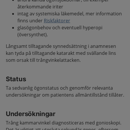
återkommande iriter
intag av systemiska läkemedel, mer information
finns under
Riskfaktorer
glasögonbehov och eventuell hyperopi
(översynthet).
Långsamt tilltagande synnedsättning i anamnesen
kan tyda på tilltagande katarakt med svällande lins
som orsak till trångvinkelattacken.
Status
Ta sedvanlig ögonstatus och genomför relevanta
undersökningar om patientens allmäntillstånd tillåter.
Undersökningar
Trång kammarvinkel diagnosticeras med gonioskopi.
Det är viktigt att utesluta sekundär genes, eftersom