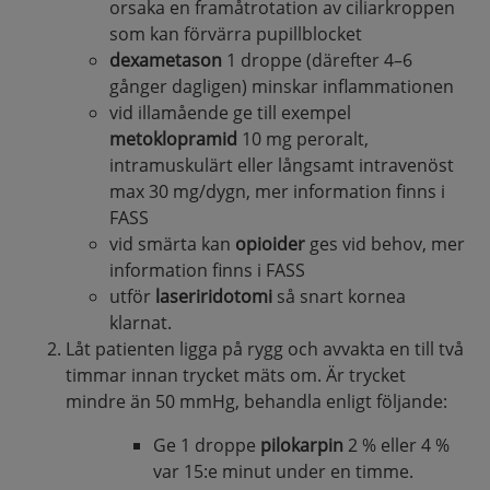
orsaka en framåtrotation av ciliarkroppen
som kan förvärra pupillblocket
dexametason
1 droppe (därefter 4–6
gånger dagligen) minskar inflammationen
vid illamående ge till exempel
metoklopramid
10 mg peroralt,
intramuskulärt eller långsamt intravenöst
max 30 mg/dygn, mer information finns i
FASS
vid smärta kan
opioider
ges vid behov, mer
information finns i FASS
utför
laseriridotomi
så snart kornea
klarnat.
Låt patienten ligga på rygg och avvakta en till två
timmar innan trycket mäts om. Är trycket
mindre än 50 mmHg, behandla enligt följande:
Ge 1 droppe
pilokarpin
2 % eller 4 %
var 15:e minut under en timme.