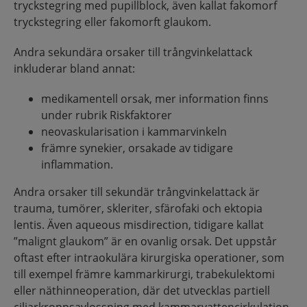
tryckstegring med pupillblock, även kallat fakomorf
tryckstegring eller fakomorft glaukom.
Andra sekundära orsaker till trångvinkelattack
inkluderar bland annat:
medikamentell orsak, mer information finns
under rubrik Riskfaktorer
neovaskularisation i kammarvinkeln
främre synekier, orsakade av tidigare
inflammation.
Andra orsaker till sekundär trångvinkelattack är
trauma, tumörer, skleriter, sfärofaki och ektopia
lentis. Även aqueous misdirection, tidigare kallat
”malignt glaukom” är en ovanlig orsak. Det uppstår
oftast efter intraokulära kirurgiska operationer, som
till exempel främre kammarkirurgi, trabekulektomi
eller näthinneoperation, där det utvecklas partiell