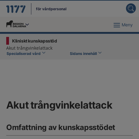
för vårdpersonal
Meny
Du har valt region
Dalarna
.
Kliniskt kunskapsstöd
Akut trångvinkelattack
Specialiserad vård
Sidans innehåll
Akut trångvinkelattack
Omfattning av kunskapsstödet