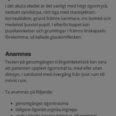
I det akuta skedet är det vanligt med högt ögontryck,
nedsatt synskärpa, rött öga med stasinjektion,
kornealödem, grund främre kammare, iris bombé och
medelvid ljusstel pupill. I efterförloppet kan
pupillavvikelser och grumlingar i främre linskapseln
förekomma, så kallade glaukomflecken.
Anamnes
Tecken på genomgången trångvinkelattack kan vara
att patienten upplevt ögonsmärta, med eller utan
dimsyn, i samband med övergång från ljust rum till
mörkt rum.
Ta anamnes på följande:
genomgånget ögontrauma
tidigare ögonkirurgiska ingrepp
andra kända ögonsjukdomar, till exempel