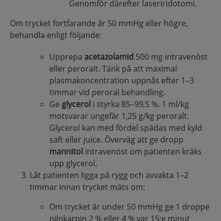
Genomför därefter laseriridotomi.
Om trycket fortfarande är 50 mmHg eller högre,
behandla enligt följande:
Upprepa
acetazolamid
500 mg intravenöst
eller peroralt. Tänk på att maximal
plasmakoncentration uppnås efter 1–3
timmar vid peroral behandling.
Ge
glycerol
i styrka 85–99,5 %. 1 ml/kg
motsvarar ungefär 1,25 g/kg peroralt.
Glycerol kan med fördel spädas med kyld
saft eller juice. Överväg att ge dropp
mannitol
intravenöst om patienten kräks
upp glycerol.
Låt patienten ligga på rygg och avvakta 1–2
timmar innan trycket mäts om:
Om trycket är under 50 mmHg ge 1 droppe
pilokarpin 2 % eller 4 % var 15:e minut