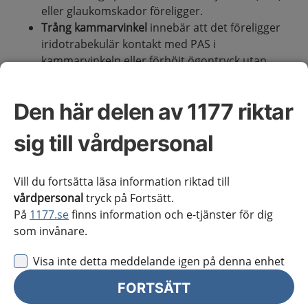
eller glaukomskador föreligger.
Trång kammarvinkel
innebär att det föreligger
iridotrabekulär kontakt med PAS i
kammarvinkeln eller förhöjt ögontryck utan
glaukomskador på papill och synfält.
Trångvinkelglaukom
definieras som ett tillstånd
Den här delen av 1177 riktar
med trång kammarvinkel i kombination med
glaukomskador på papill och synfält. I praktiken
sig till vårdpersonal
förekommer dessutom ofta förhöjt ögontryck
och PAS samt anamnes på en eller flera akuta
tryckattacker.
Vill du fortsätta läsa information riktad till
vårdpersonal
tryck på Fortsätt.
På
1177.se
finns information och e-tjänster för dig
Definitioner och fynd
som invånare.
Tabell 1. Definitioner och fynd vid trång kammarvinkel
Visa inte detta meddelande igen på denna enhet
FORTSÄTT