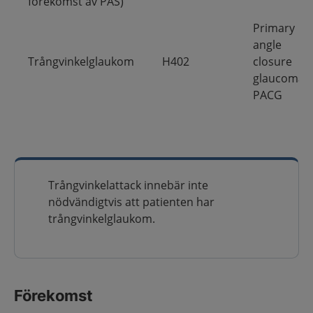
förekomst av PAS)
Primary
angle
Trångvinkelglaukom
H402
closure
glaucoma,
PACG
Trångvinkelattack innebär inte
nödvändigtvis att patienten har
trångvinkelglaukom.
Förekomst