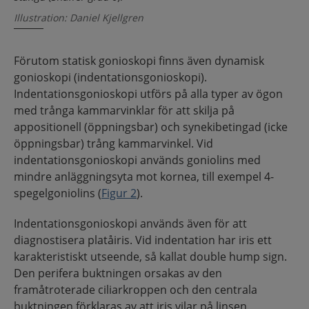
Illustration: Daniel Kjellgren
Förutom statisk gonioskopi finns även dynamisk
gonioskopi (indentationsgonioskopi).
Indentationsgonioskopi utförs på alla typer av ögon
med trånga kammarvinklar för att skilja på
appositionell (öppningsbar) och synekibetingad (icke
öppningsbar) trång kammarvinkel. Vid
indentationsgonioskopi används goniolins med
mindre anläggningsyta mot kornea, till exempel 4-
spegelgoniolins (
Figur 2
).
Indentationsgonioskopi används även för att
diagnostisera platåiris. Vid indentation har iris ett
karakteristiskt utseende, så kallat double hump sign.
Den perifera buktningen orsakas av den
framåtroterade ciliarkroppen och den centrala
buktningen förklaras av att iris vilar på linsen.