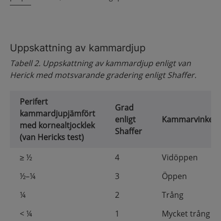
Uppskattning av kammardjup
Tabell 2. Uppskattning av kammardjup enligt van
Herick med motsvarande gradering enligt Shaffer.
Perifert
Grad
kammardjupjämfört
enligt
Kammarvinkel
med kornealtjocklek
Shaffer
(van Hericks test)
≥ ½
4
Vidöppen
½–¼
3
Öppen
¼
2
Trång
< ¼
1
Mycket trång