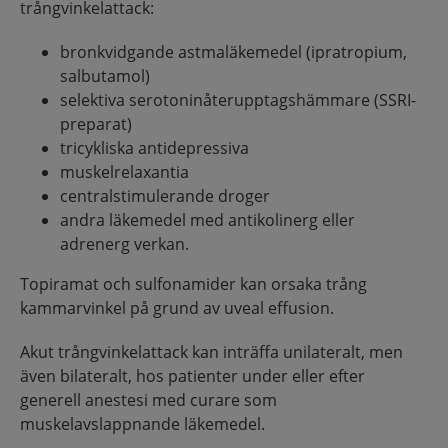
trångvinkelattack:
bronkvidgande astmaläkemedel (ipratropium,
salbutamol)
selektiva serotoninåterupptagshämmare (SSRI-
preparat)
tricykliska antidepressiva
muskelrelaxantia
centralstimulerande droger
andra läkemedel med antikolinerg eller
adrenerg verkan.
Topiramat och sulfonamider kan orsaka trång
kammarvinkel på grund av uveal effusion.
Akut trångvinkelattack kan inträffa unilateralt, men
även bilateralt, hos patienter under eller efter
generell anestesi med curare som
muskelavslappnande läkemedel.