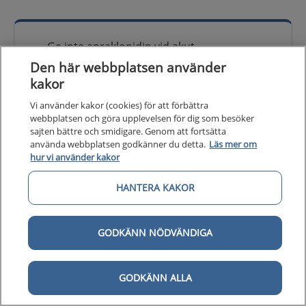
Ge inte apraklonidin vid akut
trångvinkelattack då
Den här webbplatsen använder
verkningsmekanismen är snarlik den för
kakor
brimonidin, som dessutom har
Vi använder kakor (cookies) för att förbättra
snabbare insättande effekt.
webbplatsen och göra upplevelsen för dig som besöker
sajten bättre och smidigare. Genom att fortsätta
använda webbplatsen godkänner du detta.
Läs mer om
hur vi använder kakor
HANTERA KAKOR
Undvik pilokarpin helt vid tillstånd som
aqueous misdirection och fakomorf
tryckstegring eftersom det kan förvärra
GODKÄNN NÖDVÄNDIGA
pupillblocket.
GODKÄNN ALLA