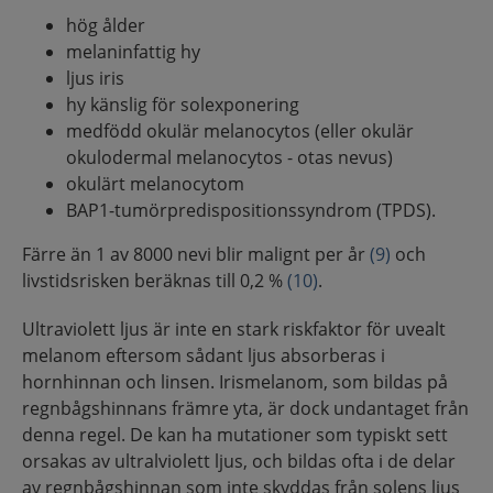
hög ålder
melaninfattig hy
ljus iris
hy känslig för solexponering
medfödd okulär melanocytos (eller okulär
okulodermal melanocytos - otas nevus)
okulärt melanocytom
BAP1-tumörpredispositionssyndrom (TPDS).
Färre än 1 av 8000 nevi blir malignt per år
(9)
och
livstidsrisken beräknas till 0,2 %
(10)
.
Ultraviolett ljus är inte en stark riskfaktor för uvealt
melanom eftersom sådant ljus absorberas i
hornhinnan och linsen. Irismelanom, som bildas på
regnbågshinnans främre yta, är dock undantaget från
denna regel. De kan ha mutationer som typiskt sett
orsakas av ultralviolett ljus, och bildas ofta i de delar
av regnbågshinnan som inte skyddas från solens ljus