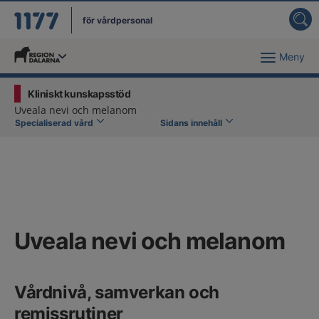
för vårdpersonal
Meny
Du har valt region
Dalarna
.
Kliniskt kunskapsstöd
Uveala nevi och melanom
Specialiserad vård
Sidans innehåll
Uveala nevi och melanom
Vårdnivå, samverkan och
remissrutiner