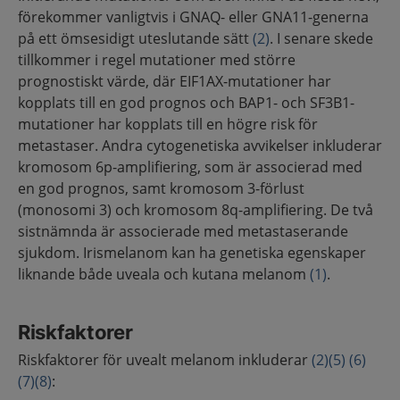
förekommer vanligtvis i GNAQ- eller GNA11-generna
på ett ömsesidigt uteslutande sätt
(2)
. I senare skede
tillkommer i regel mutationer med större
prognostiskt värde, där EIF1AX-mutationer har
kopplats till en god prognos och BAP1- och SF3B1-
mutationer har kopplats till en högre risk för
metastaser. Andra cytogenetiska avvikelser inkluderar
kromosom 6p-amplifiering, som är associerad med
en god prognos, samt kromosom 3-förlust
(monosomi 3) och kromosom 8q-amplifiering. De två
sistnämnda är associerade med metastaserande
sjukdom. Irismelanom kan ha genetiska egenskaper
liknande både uveala och kutana melanom
(1)
.
Riskfaktorer
Riskfaktorer för uvealt melanom inkluderar
(2)
(5)
(6)
(7)
(8)
: