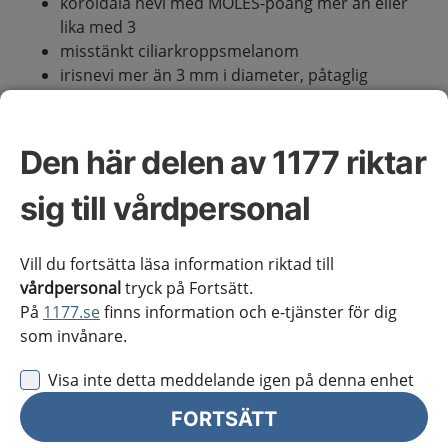
koroidala nevi med MOLES-poäng mer än eller
lika med 3
misstänkt ciliarkroppsmelanom
irisnevi mer än 3 mm i diameter, påtaglig
förtjockning eller med dokumenterad tillväxt
misstänkt recidiv i tidigare behandlat melanom.
Den här delen av 1177 riktar
Omfattning av kunskapsstödet
sig till vårdpersonal
Kunskapsstödet ger rekommendationer om
Vill du fortsätta läsa information riktad till
handläggning av uveala nevi och melanom.
vårdpersonal
tryck på Fortsätt.
På
1177.se
finns information och e-tjänster för dig
som invånare.
Standardiserat vårdförlopp vid cancer
Standardiserat vårdförlopp för ögontumörer finns
Visa inte detta meddelande igen på denna enhet
inte i dagsläget.
FORTSÄTT