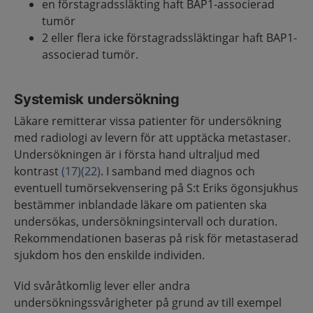
en förstagradssläkting haft BAP1-associerad
tumör
2 eller flera icke förstagradssläktingar haft BAP1-
associerad tumör.
Systemisk undersökning
Läkare remitterar vissa patienter för undersökning
med radiologi av levern för att upptäcka metastaser.
Undersökningen är i första hand ultraljud med
kontrast
(17)
(22)
. I samband med diagnos och
eventuell tumörsekvensering på S:t Eriks ögonsjukhus
bestämmer inblandade läkare om patienten ska
undersökas, undersökningsintervall och duration.
Rekommendationen baseras på risk för metastaserad
sjukdom hos den enskilde individen.
Vid svåråtkomlig lever eller andra
undersökningssvårigheter på grund av till exempel