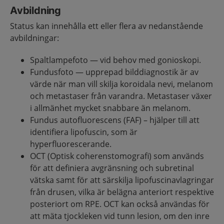
Avbildning
Status kan innehålla ett eller flera av nedanstående
avbildningar:
Spaltlampefoto — vid behov med gonioskopi.
Fundusfoto — upprepad bilddiagnostik är av
värde när man vill skilja koroidala nevi, melanom
och metastaser från varandra. Metastaser växer
i allmänhet mycket snabbare än melanom.
Fundus autofluorescens (FAF) – hjälper till att
identifiera lipofuscin, som är
hyperfluorescerande.
OCT (Optisk coherenstomografi) som används
för att definiera avgränsning och subretinal
vätska samt för att särskilja lipofuscinavlagringar
från drusen, vilka är belägna anteriort respektive
posteriort om RPE. OCT kan också användas för
att mäta tjockleken vid tunn lesion, om den inre