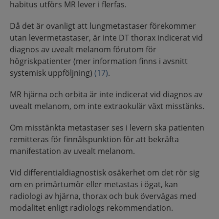
habitus utförs MR lever i flerfas.
Då det är ovanligt att lungmetastaser förekommer
utan levermetastaser, är inte DT thorax indicerat vid
diagnos av uvealt melanom förutom för
högriskpatienter (mer information finns i avsnitt
systemisk uppföljning)
(17)
.
MR hjärna och orbita är inte indicerat vid diagnos av
uvealt melanom, om inte extraokulär växt misstänks.
Om misstänkta metastaser ses i levern ska patienten
remitteras för finnålspunktion för att bekräfta
manifestation av uvealt melanom.
Vid differentialdiagnostisk osäkerhet om det rör sig
om en primärtumör eller metastas i ögat, kan
radiologi av hjärna, thorax och buk övervägas med
modalitet enligt radiologs rekommendation.