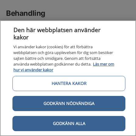
Behandling
Den här webbplatsen använder
kakor
Handläggning vid behandling
Behandlingsrekommendation utfärdas från S:t Eriks
Vi använder kakor (cookies) för att förbättra
webbplatsen och göra upplevelsen för dig som besöker
ögonsjukhus efter bekräftad diagnos.
sajten bättre och smidigare. Genom att fortsätta
använda webbplatsen godkänner du detta.
Läs mer om
hur vi använder kakor
Behandlingsval
Okulär behandling av uvealt melanom syftar till att
HANTERA KAKOR
minska risken för metastas, bevara ögat och
synförmågan.
GODKÄNN NÖDVÄNDIGA
Brachyterapi är förstahandsval för koroidala och
ciliokoroidala tumörer upp till max 8–10 mm i tjocklek
GODKÄNN ALLA
och max 16 mm i diameter. Brachyterapi utförs på S:t
Eriks ögonsjukhus i Stockholm.