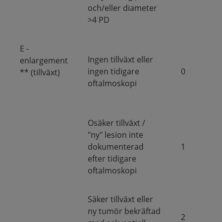
och/eller diameter
>4 PD
E -
Ingen tillväxt eller
enlargement
ingen tidigare
0
** (tillväxt)
oftalmoskopi
Osäker tillväxt /
"ny" lesion inte
dokumenterad
1
efter tidigare
oftalmoskopi
Säker tillväxt eller
ny tumör bekräftad
2