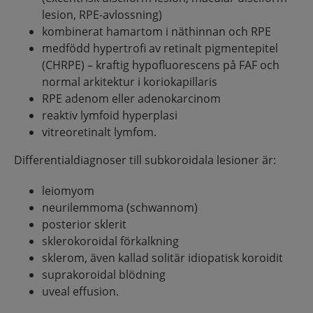
lesion, RPE-avlossning)
kombinerat hamartom i näthinnan och RPE
medfödd hypertrofi av retinalt pigmentepitel
(CHRPE) – kraftig hypofluorescens på FAF och
normal arkitektur i koriokapillaris
RPE adenom eller adenokarcinom
reaktiv lymfoid hyperplasi
vitreoretinalt lymfom.
Differentialdiagnoser till subkoroidala lesioner är:
leiomyom
neurilemmoma (schwannom)
posterior sklerit
sklerokoroidal förkalkning
sklerom, även kallad solitär idiopatisk koroidit
suprakoroidal blödning
uveal effusion.