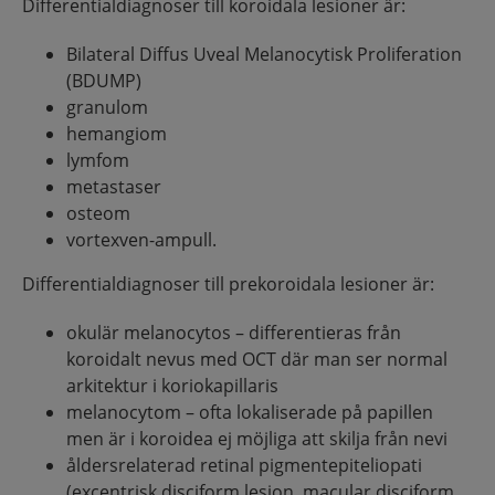
Differentialdiagnoser till koroidala lesioner är:
Bilateral Diffus Uveal Melanocytisk Proliferation
(BDUMP)
granulom
hemangiom
lymfom
metastaser
osteom
vortexven-ampull.
Differentialdiagnoser till prekoroidala lesioner är:
okulär melanocytos – differentieras från
koroidalt nevus med OCT där man ser normal
arkitektur i koriokapillaris
melanocytom – ofta lokaliserade på papillen
men är i koroidea ej möjliga att skilja från nevi
åldersrelaterad retinal pigmentepiteliopati
(excentrisk disciform lesion, macular disciform