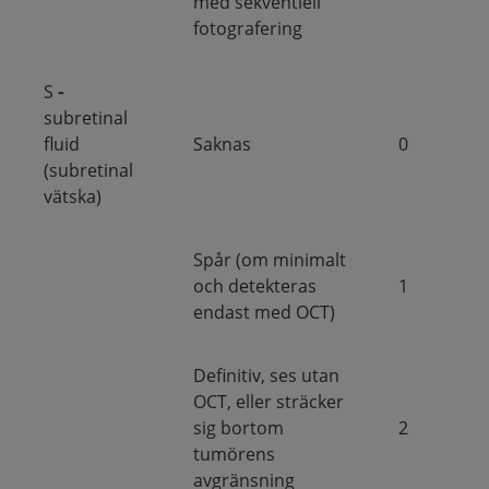
med sekventiell
fotografering
S
-
subretinal
fluid
Saknas
0
(subretinal
vätska)
Spår (om minimalt
och detekteras
1
endast med OCT)
Definitiv, ses utan
OCT, eller sträcker
sig bortom
2
tumörens
avgränsning