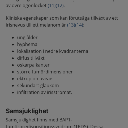
av övre ögonlocket
(11)
(12)
.
Kliniska egenskaper som kan förutsäga tillväxt av ett
irisnevus till ett melanom är
(13)
(14)
:
ung ålder
hyphema
lokalisation i nedre kvadranterna
diffus tillväxt
oskarpa kanter
större tumördimensioner
ektropion uveae
sekundärt glaukom
infiltration av irisstromat.
Samsjuklighet
Samsjuklighet finns med BAP1-
tumörpredispositionssyndrom (TPDS). Dessa