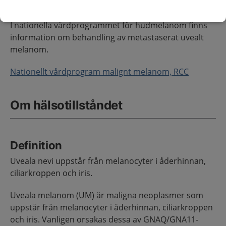
Andra relaterade kunskapsstöd
I nationella vårdprogrammet för hudmelanom finns
information om behandling av metastaserat uvealt
melanom.
Nationellt vårdprogram malignt melanom, RCC
Om hälsotillståndet
Definition
Uveala nevi uppstår från melanocyter i åderhinnan,
ciliarkroppen och iris.
Uveala melanom (UM) är maligna neoplasmer som
uppstår från melanocyter i åderhinnan, ciliarkroppen
och iris. Vanligen orsakas dessa av GNAQ/GNA11-