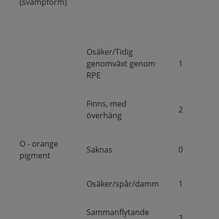
(svampform)
Osäker/Tidig
genomväxt genom
1
RPE
Finns, med
2
överhäng
O - orange
Saknas
0
pigment
Osäker/spår/damm
1
Sammanflytande
2