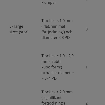
klumpar
Tjocklek < 1,0 mm
L - large
('flat/minimal
0
size* (stor)
förtjockning') och
diameter < 3 PD
Tjocklek = 1,0 – 2,0
mm ('subtil
kupolform')
1
och/eller diameter
= 3–4 PD
Tjocklek > 2,0 mm
('signifikant
förtjockning')
2