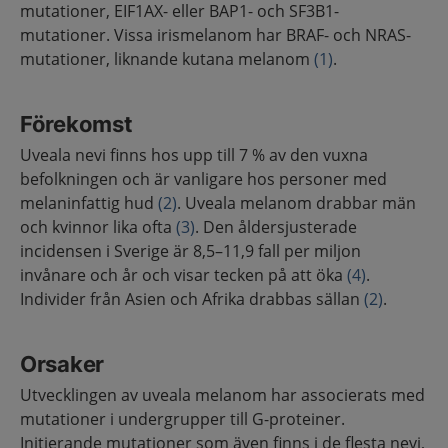
mutationer, EIF1AX- eller BAP1- och SF3B1-
mutationer. Vissa irismelanom har BRAF- och NRAS-
mutationer, liknande kutana melanom
(1)
.
Förekomst
Uveala nevi finns hos upp till 7 % av den vuxna
befolkningen och är vanligare hos personer med
melaninfattig hud
(2)
. Uveala melanom drabbar män
och kvinnor lika ofta
(3)
. Den åldersjusterade
incidensen i Sverige är 8,5–11,9 fall per miljon
invånare och år och visar tecken på att öka
(4)
.
Individer från Asien och Afrika drabbas sällan
(2)
.
Orsaker
Utvecklingen av uveala melanom har associerats med
mutationer i undergrupper till G-proteiner.
Initierande mutationer som även finns i de flesta nevi,