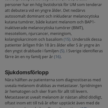
personer har en hög livstidsrisk för UM som tenderar
att debutera vid en yngre ålder. Det nedärvs
autosomalt dominant och inkluderar melanocytiska
kutana tumörer, både kutant melanom och BAP1-
inaktiverade melanocytiska tumörer (BIMT),
mesoteliom, njurcancer, meningiom,
kolangiokarcinom och basaliom
(15)
. Undersök dessa
patienter årligen från 18 års ålder eller 5 år yngre än
den yngst drabbade i familjen
(5)
. I Sverige identifieras
färre än en ny familj per år
(16)
.
Sjukdomsförlopp
Nära hälften av patienterna som diagnostiseras med
uveala melanom drabbas av metastaser. Spridningen
är hematogen och sker fram för allt till levern.
Metastaserat uvealt melanom är nästan alltid dödligt,
oftast inom ett till två år efter upptäckt även med de