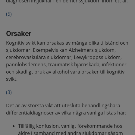
diagnosen insjuknar i en demenssjukdom inom ett år.
(5)
Orsaker
Kognitiv svikt kan orsakas av många olika tillstånd och
sjukdomar. Exempelvis kan Alzheimers sjukdom,
cerebrovaskulära sjukdomar, Lewykroppssjukdom,
pannlobsdemens, traumatisk hjärnskada, infektioner
och skadligt bruk av alkohol vara orsaker till kognitiv
svikt.
(3)
Det är av största vikt att utesluta behandlingsbara
differentialdiagnoser av vilka några vanliga listas här:
Tillfällig konfusion, vanligt förekommande hos
äldre i samband med andra sjukdomar såsom