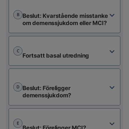
B
Beslut: Kvarstående misstanke
om demenssjukdom eller MCI?
C
Fortsatt basal utredning
D
Beslut: Föreligger
demenssjukdom?
E
Beslut: Föreligger MCI?