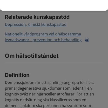
utreds vanligtvis med utvidgad demensutredning.
Relaterade kunskapsstöd
Depression, kliniskt kunskapsstöd
Nationellt vårdprogram vid ohälsosamma
levnadsvanor - prevention och behandling
Om hälsotillståndet
Definition
Demenssjukdom är ett samlingsbegrepp för flera
primärdegenerativa sjukdomar som leder till en
kognitiv svikt när hjärnceller atrofierar. För att en
kognitiv nedsättning ska klassificeras som en
demenssjukdom ska personen ha symtom som