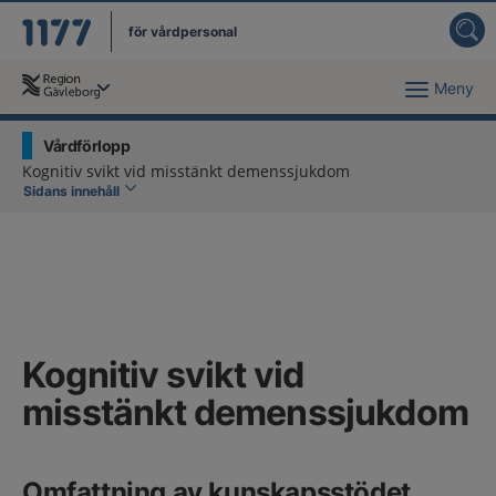
för vårdpersonal
Meny
Du har valt region
Gävleborg
.
Vårdförlopp
Kognitiv svikt vid misstänkt demenssjukdom
Sidans innehåll
Kognitiv svikt vid
misstänkt demenssjukdom
Omfattning av kunskapsstödet