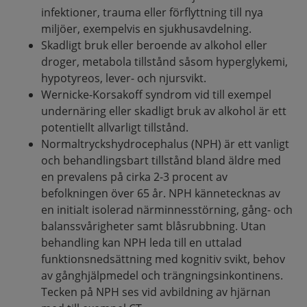
infektioner, trauma eller förflyttning till nya
miljöer, exempelvis en sjukhusavdelning.
Skadligt bruk eller beroende av alkohol eller
droger, metabola tillstånd såsom hyperglykemi,
hypotyreos, lever- och njursvikt.
Wernicke-Korsakoff syndrom vid till exempel
undernäring eller skadligt bruk av alkohol är ett
potentiellt allvarligt tillstånd.
Normaltryckshydrocephalus (NPH) är ett vanligt
och behandlingsbart tillstånd bland äldre med
en prevalens på cirka 2-3 procent av
befolkningen över 65 år. NPH kännetecknas av
en initialt isolerad närminnesstörning, gång- och
balanssvårigheter samt blåsrubbning. Utan
behandling kan NPH leda till en uttalad
funktionsnedsättning med kognitiv svikt, behov
av gånghjälpmedel och trängningsinkontinens.
Tecken på NPH ses vid avbildning av hjärnan