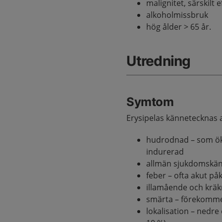
malignitet, särskilt 
alkoholmissbruk
hög ålder > 65 år.
Utredning
Symtom
Erysipelas kännetecknas
hudrodnad – som öka
indurerad
allmän sjukdomskän
feber – ofta akut p
illamående och krä
smärta – förekomme
lokalisation – nedre 