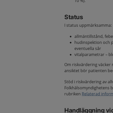
10 %).
Status
I status uppmärksamma:
allmäntillstånd, feb
hudinspektion och p
eventuella sår
vitalparametrar – bl
Om riskvärdering väcker mi
ansiktet bör patienten b
Stöd i riskvärdering av al
Folkhälsomyndighetens b
rubriken
Relaterad infor
Handläggning vi