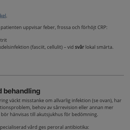
kel
.
 patienten uppvisar feber, frossa och förhöjt CRP:
trit
lsinfektion (fasciit, cellulit) – vid
svår
lokal smärta.
d behandling
ing väckt misstanke om allvarlig infektion (se ovan), har
itionsproblem, behov av sårrevision eller annan mer
 bör hänvisas till akutsjukhus för bedömning.
ecialiserad vård ges peroral antibiotika: