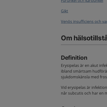
Furunkel och karbunkel
Gikt
Venös insufficiens och va
Om hälsotillst
Definition
Erysipelas är en akut in
ibland smärtsam hudförä
sjukdomskänsla med fros
Vid erysipelas är infektion
når subcutis och har en 