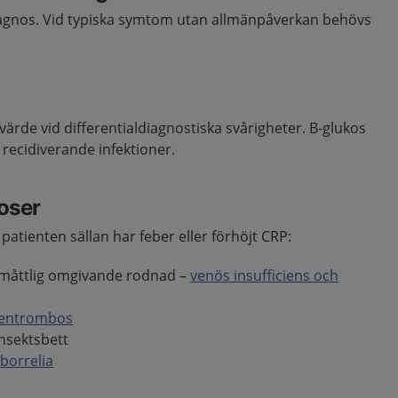
 diagnos. Vid typiska symtom utan allmänpåverkan behövs
värde vid differentialdiagnostiska svårigheter. B-glukos
d recidiverande infektioner.
noser
patienten sällan har feber eller förhöjt CRP:
måttlig omgivande rodnad –
venös insufficiens och
ventrombos
insektsbett
–
borrelia