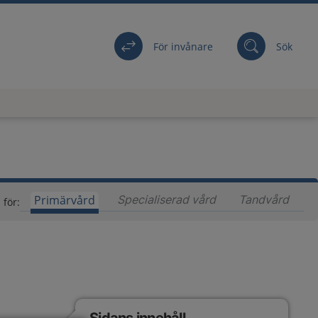
För invånare
Sök
Primärvård
Specialiserad vård
Innehåll för special
Tandvård
Inneh
 för: