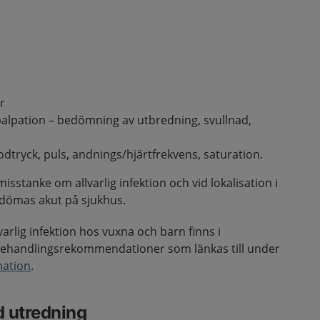
er
alpation – bedömning av utbredning, svullnad,
odtryck, puls, andnings/hjärtfrekvens, saturation.
sstanke om allvarlig infektion och vid lokalisation i
edömas akut på sjukhus.
lvarlig infektion hos vuxna och barn finns i
ehandlingsrekommendationer som länkas till under
mation
.
d utredning