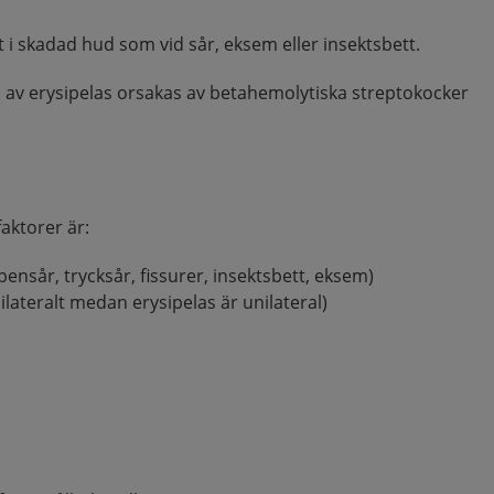
t i skadad hud som vid sår, eksem eller insektsbett.
 av erysipelas orsakas av betahemolytiska streptokocker
faktorer är:
ensår, trycksår, fissurer, insektsbett, eksem)
ilateralt medan erysipelas är unilateral)