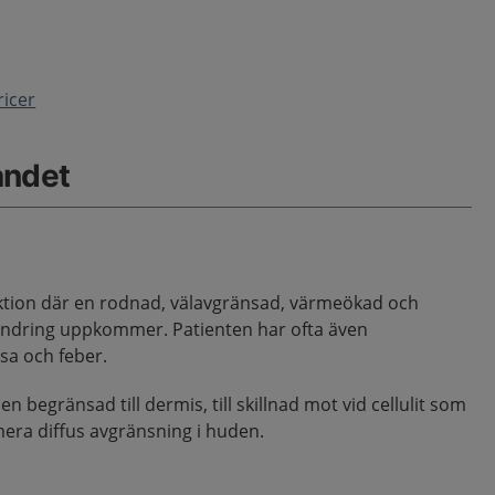
ricer
åndet
fektion där en rodnad, välavgränsad, värmeökad och
ndring uppkommer. Patienten har ofta även
sa och feber.
en begränsad till dermis, till skillnad mot vid cellulit som
mera diffus avgränsning i huden.