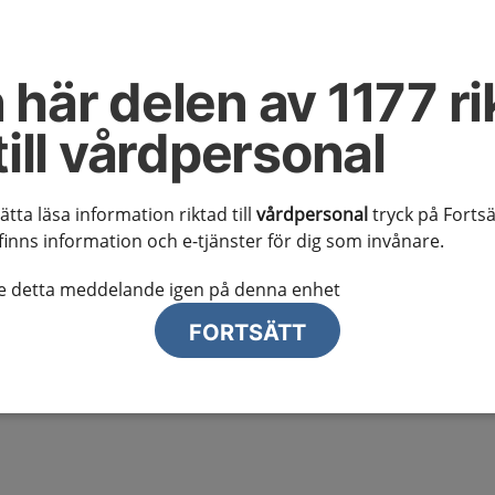
as
 här delen av 1177 ri
 kunskapsstödet
till vårdpersonal
 att vara ett stöd vid bedömning och behandling av
sätta läsa information riktad till
vårdpersonal
tryck på Fortsä
rimärvården.
finns information och e-tjänster för dig som invånare.
e kunskapsstöd
te detta meddelande igen på denna enhet
lla differentialdiagnostiska tillstånd hänvisas till
FORTSÄTT
å 1177 för vårdpersonal: