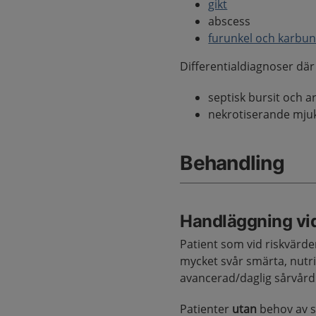
gikt
abscess
furunkel och karbun
Differentialdiagnoser där
septisk bursit och ar
nekrotiserande mjukde
Behandling
Handläggning vi
Patient som vid riskvärder
mycket svår smärta, nutr
avancerad/daglig sårvård
Patienter
utan
behov av sp