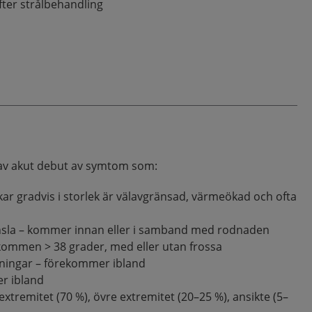
efter strålbehandling
 av akut debut av symtom som:
r gradvis i storlek är välavgränsad, värmeökad och ofta
sla – kommer innan eller i samband med rodnaden
åkommen > 38 grader, med eller utan frossa
kningar – förekommer ibland
r ibland
extremitet (70 %), övre extremitet (20–25 %), ansikte (5–