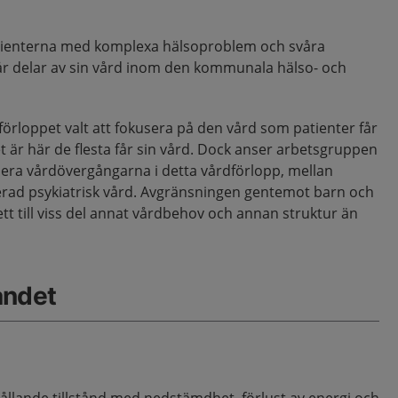
tienterna med komplexa hälsoproblem och svåra
år delar av sin vård inom den kommunala hälso- och
örloppet valt att fokusera på den vård som patienter får
t är här de flesta får sin vård. Dock anser arbetsgruppen
ludera vårdövergångarna i detta vårdförlopp, mellan
erad psykiatrisk vård. Avgränsningen gentemot barn och
tt till viss del annat vårdbehov och annan struktur än
åndet