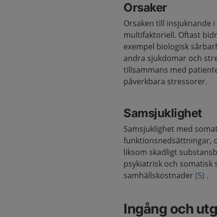
Orsaker
Orsaken till insjuknande 
multifaktoriell. Oftast bid
exempel biologisk sårbarhe
andra sjukdomar och stres
tillsammans med patiente
påverkbara stressorer.
Samsjuklighet
Samsjuklighet med somati
funktionsnedsättningar, o
liksom skadligt substans
psykiatrisk och somatisk 
samhällskostnader
(5)
.
Ingång och ut