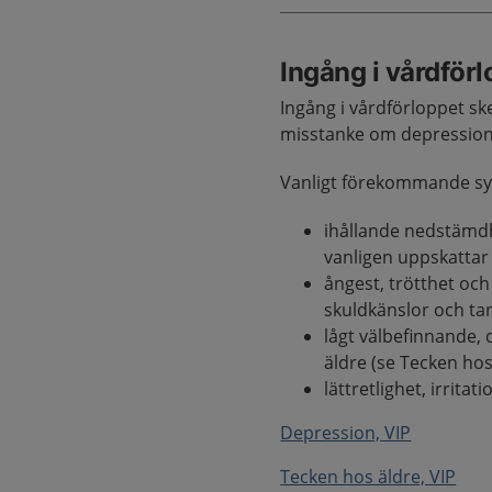
Ingång i vårdför
Ingång i vårdförloppet s
misstanke om depression 
Vanligt förekommande sy
ihållande nedstämdhe
vanligen uppskattar
ångest, trötthet oc
skuldkänslor och ta
lågt välbefinnande,
äldre (se Tecken hos
lättretlighet, irritati
Depression, VIP
Tecken hos äldre, VIP