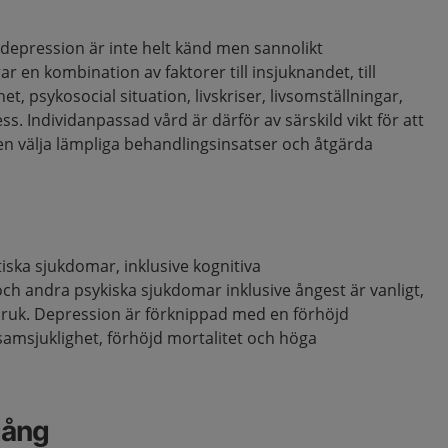
i depression är inte helt känd men sannolikt
rar en kombination av faktorer till insjuknandet, till
t, psykosocial situation, livskriser, livsomställningar,
s. Individanpassad vård är därför av särskild vikt för att
n välja lämpliga behandlingsinsatser och åtgärda
ska sjukdomar, inklusive kognitiva
ch andra psykiska sjukdomar inklusive ångest är vanligt,
bruk. Depression är förknippad med en förhöjd
samsjuklighet, förhöjd mortalitet och höga
gång