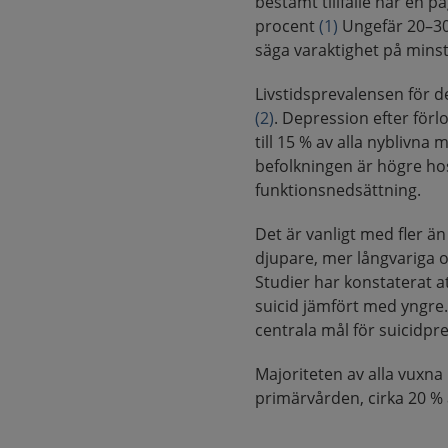
bestämt tillfälle har en 
procent
(1)
Ungefär 20–30 
säga varaktighet på minst
Livstidsprevalensen för 
(2)
. Depression efter för
till 15 % av alla nyblivna
befolkningen är högre ho
funktionsnedsättning.
Det är vanligt med fler ä
djupare, mer långvariga o
Studier har konstaterat a
suicid jämfört med yngre.
centrala mål för suicidpre
Majoriteten av alla vuxn
primärvården, cirka 20 % a