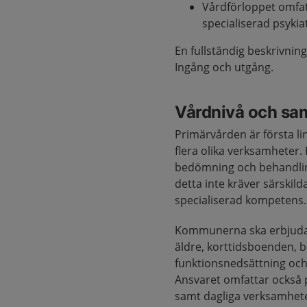
Vårdförloppet omfat
specialiserad psykia
En fullständig beskrivnin
Ingång och utgång.
Vårdnivå och sa
Primärvården är första l
flera olika verksamheter.
bedömning och behandling
detta inte kräver särskild
specialiserad kompetens.
Kommunerna ska erbjuda e
äldre, korttidsboenden, 
funktionsnedsättning och
Ansvaret omfattar också 
samt dagliga verksamheter