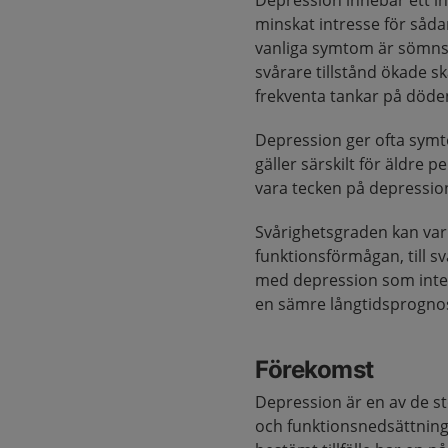
Depression innebär ett ih
minskat intresse för såda
vanliga symtom är sömnsv
svårare tillstånd ökade sk
frekventa tankar på döden
Depression ger ofta symt
gäller särskilt för äldre
vara tecken på depressio
Svårighetsgraden kan vari
funktionsförmågan, till s
med depression som inte f
en sämre långtidsprogno
Förekomst
Depression är en av de st
och funktionsnedsättning