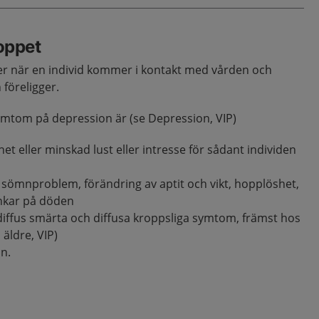
loppet
ker när en individ kommer i kontakt med vården och
föreligger.
mtom på depression är (se Depression, VIP)
t eller minskad lust eller intresse för sådant individen
h sömnproblem, förändring av aptit och vikt, hopplöshet,
nkar på döden
 diffus smärta och diffusa kroppsliga symtom, främst hos
 äldre, VIP)
on.