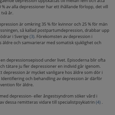
pågående depression uppskattas till mellan fem och åtta
% av alla depressioner har ett ihållande förlopp, det vill
 två år.
depression är omkring 35 % för kvinnor och 25 % för män
lossningen, så kallad postpartumdepression, drabbar upp
 mödrar i Sverige
(3)
. Förekomsten av depression i
s äldre och samvarierar med somatisk sjuklighet och
n en depressionsepisod under livet. Episoderna blir ofta
ch tätare ju fler depressioner en individ går igenom.
tt depression är mycket vanligare hos äldre som dör i
 Identifiering och behandling av depression är därför
vention för äldre.
a med depression- eller ångestsyndrom söker vård i
v dessa remitteras vidare till specialistpsykiatrin
(4)
.