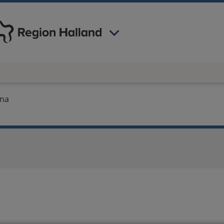
 har valt region
Halland
.
xna