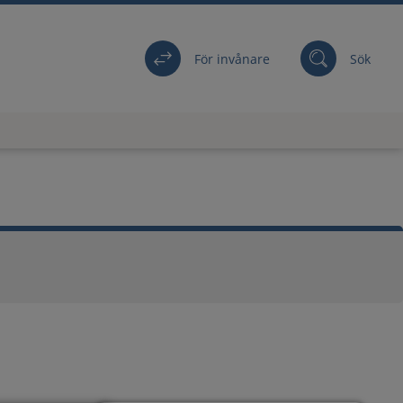
För invånare
Sök