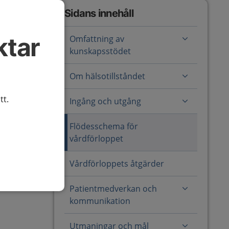
Sidans innehåll
ktar
Omfattning av
kunskapsstödet
Om hälsotillståndet
tt.
Ingång och utgång
Flödesschema för
vårdförloppet
Vårdförloppets åtgärder
Patientmedverkan och
kommunikation
Utmaningar och mål