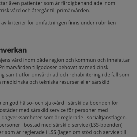
tar även patienter som är färdigbehandlade inom
trisk vård och återgår till primärvården.
g av kriterier för omfattningen finns under rubriken
mverkan
injens vård inom både region och kommun och innefattar
 Primärvården tillgodoser behovet av medicinsk
 samt utför omvårdnad och rehabilitering i de fall som
a medicinska och tekniska resurser eller särskild
n god hälso- och sjukvård i särskilda boenden för
bostäder med särskild service för personer med
 dagverksamheter som är reglerade i socialtjänstlagen.
personer i bostad med särskild service (LSS-boenden)
 som är reglerade i LSS (lagen om stöd och service till