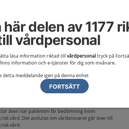
ion hos vuxna
 här delen av 1177 ri
till vårdpersonal
 kunskapsstödet
sätta läsa information riktad till
vårdpersonal
tryck på Fortsä
 misstanke om depression hos en vuxen patient och
finns information och e-tjänster för dig som invånare.
frisknat eller vid övertag av specialiserad psykiatrisk
nter återgår till primärvården för uppföljning efter
te detta meddelande igen på denna enhet
vård.
FORTSÄTT
ttar vuxna patienter med depression som handläggs i
misstanke om depression uppstår till dess att patienten
ttar även när patienten får bedömning inom
trisk vård. Det avslutas om vårdansvaret går över till
risk vård.