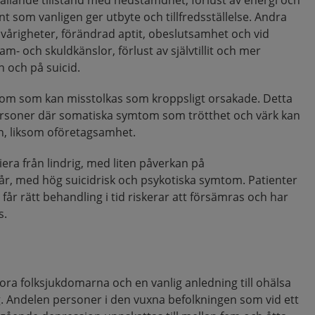
ållande tillstånd med nedstämdhet, förlust av energi och
nt som vanligen ger utbyte och tillfredsställelse. Andra
årigheter, förändrad aptit, obeslutsamhet och vid
am- och skuldkänslor, förlust av självtillit och mer
 och på suicid.
om som kan misstolkas som kroppsligt orsakade. Detta
 personer där somatiska symtom som trötthet och värk kan
n, liksom oföretagsamhet.
era från lindrig, med liten påverkan på
vår, med hög suicidrisk och psykotiska symtom. Patienter
år rätt behandling i tid riskerar att försämras och har
s.
ora folksjukdomarna och en vanlig anledning till ohälsa
. Andelen personer i den vuxna befolkningen som vid ett