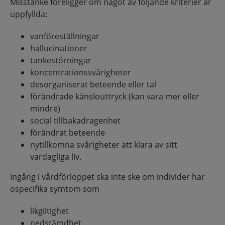
Misstanke föreligger om något av följande kriterier är
uppfyllda:
vanföreställningar
hallucinationer
tankestörningar
koncentrationssvårigheter
desorganiserat beteende eller tal
förändrade känslouttryck (kan vara mer eller
mindre)
social tillbakadragenhet
förändrat beteende
nytillkomna svårigheter att klara av sitt
vardagliga liv.
Ingång i vårdförloppet ska inte ske om individer har
ospecifika symtom som
likgiltighet
nedstämdhet