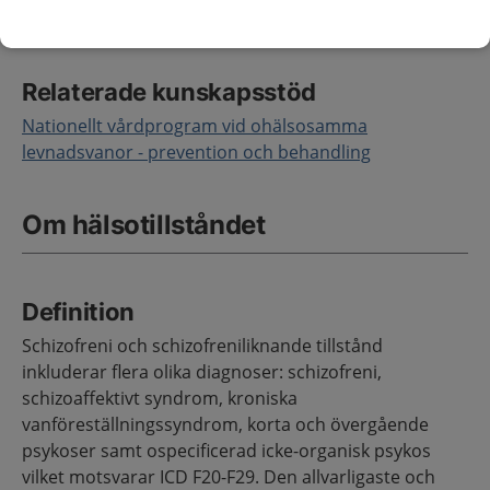
eller deras närstående.
Relaterade kunskapsstöd
Nationellt vårdprogram vid ohälsosamma
levnadsvanor - prevention och behandling
Om hälsotillståndet
Definition
Schizofreni och schizofreniliknande tillstånd
inkluderar flera olika diagnoser: schizofreni,
schizoaffektivt syndrom, kroniska
vanföreställningssyndrom, korta och övergående
psykoser samt ospecificerad icke-organisk psykos
vilket motsvarar ICD F20-F29. Den allvarligaste och