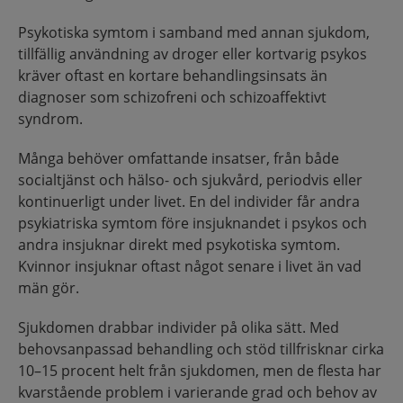
Psykotiska symtom i samband med annan sjukdom,
tillfällig användning av droger eller kortvarig psykos
kräver oftast en kortare behandlingsinsats än
diagnoser som schizofreni och schizoaffektivt
syndrom.
Många behöver omfattande insatser, från både
socialtjänst och hälso- och sjukvård, periodvis eller
kontinuerligt under livet. En del individer får andra
psykiatriska symtom före insjuknandet i psykos och
andra insjuknar direkt med psykotiska symtom.
Kvinnor insjuknar oftast något senare i livet än vad
män gör.
Sjukdomen drabbar individer på olika sätt. Med
behovsanpassad behandling och stöd tillfrisknar cirka
10–15 procent helt från sjukdomen, men de flesta har
kvarstående problem i varierande grad och behov av