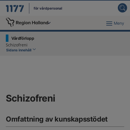
för vårdpersonal
Meny
Du har valt region
Halland
.
Vårdförlopp
Schizofreni
Sidans innehåll
Schizofreni
Omfattning av kunskapsstödet