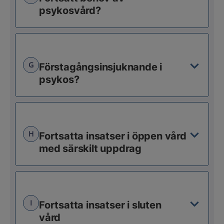
psykosvård?
G
Förstagångsinsjuknande i
psykos?
H
Fortsatta insatser i öppen vård
med särskilt uppdrag
I
Fortsatta insatser i sluten
vård