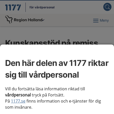
för vårdpersonal
Meny
Du har valt region
Halland
.
Kunskapsstöd på remiss
eller synpunktsinhämtning
Den här delen av 1177 riktar
För att säkerställa kunskapsstödens kvalitet finns
ett system med nationella remisser och
sig till vårdpersonal
synpunktsinhämtningar.
Vill du fortsätta läsa information riktad till
På webbplatsen
Nationellt system för
vårdpersonal
tryck på Fortsätt.
kunskapsstyrning hälso- och sjukvård
finns aktuella
På
1177.se
finns information och e-tjänster för dig
nationella remisser inom kunskapsstyrningssystemet.
som invånare.
Observera att sidan även innehåller remisser från