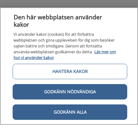
Den här webbplatsen använder
kakor
Vi använder kakor (cookies) för att förbättra
webbplatsen och göra upplevelsen för dig som besöker
sajten bättre och smidigare. Genom att fortsätta
använda webbplatsen godkänner du detta.
Läs mer om
hur vi använder kakor
Kunska
Kunskapsstöd
HANTERA KAKOR
Om 1177
Om 1177 för vårdpersonal
GODKÄNN NÖDVÄNDIGA
Digital 
Digital tillgänglighet
GODKÄNN ALLA