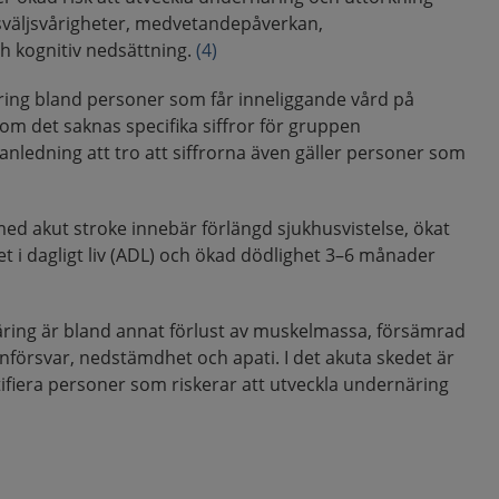
t sväljsvårigheter, medvetandepåverkan,
h kognitiv nedsättning.
(4)
ing bland personer som får inneliggande vård på
om det saknas specifika siffror för gruppen
 anledning att tro att siffrorna även gäller personer som
d akut stroke innebär förlängd sjukhusvistelse, ökat
et i dagligt liv (ADL) och ökad dödlighet 3–6 månader
ring är bland annat förlust av muskelmassa, försämrad
försvar, nedstämdhet och apati. I det akuta skedet är
ntifiera personer som riskerar att utveckla undernäring