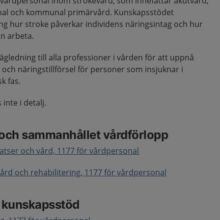
r vårdpersonal inom strokevård, som innefattar akutvård,
ional och kommunal primärvård. Kunskapsstödet
ng hur stroke påverkar individens näringsintag och hur
n arbeta.
vägledning till alla professioner i vården för att uppnå
 och näringstillförsel för personer som insjuknar i
sk fas.
inte i detalj.
 och sammanhållet vårdförlopp
nsatser och vård, 1177 för vårdpersonal
vård och rehabilitering, 1177 för vårdpersonal
e kunskapsstöd