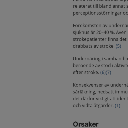
relaterat till bland anna
perceptionsstörningar oc
Förekomsten av undernär
sjukhus är 20–40 %. Även 
strokepatienter finns det
drabbats av stroke.
(5)
Undernäring i samband me
beroende av stöd i aktivit
efter stroke.
(6)
(7)
Konsekvenser av undernä
sårläkning, nedsatt immun
det därför viktigt att ide
och vidta åtgärder.
(1)
Orsaker