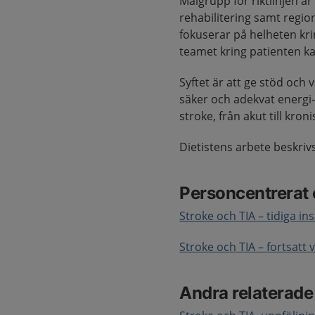
Målgrupp för riktlinjen ä
rehabilitering samt reg
fokuserar på helheten kri
teamet kring patienten ka
Syftet är att ge stöd och 
säker och adekvat energi-
stroke, från akut till kroni
Dietistens arbete beskrivs 
Personcentrerat
Stroke och TIA – tidiga i
Stroke och TIA – fortsatt 
Andra relaterad