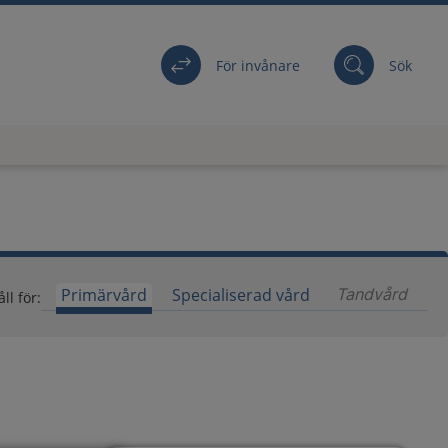
För invånare
Sök
Primärvård
Specialiserad vård
Tandvård
Inneh
ll för: