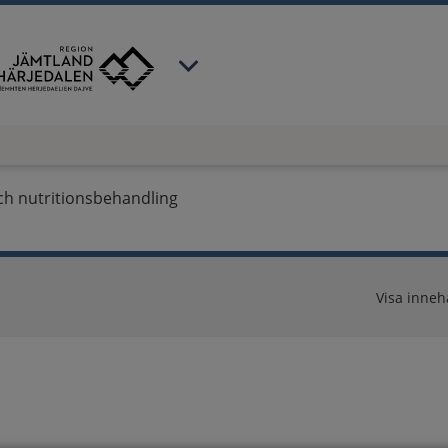
 har valt region
Jämtland Härjedalen
.
och nutritionsbehandling
Visa innehå