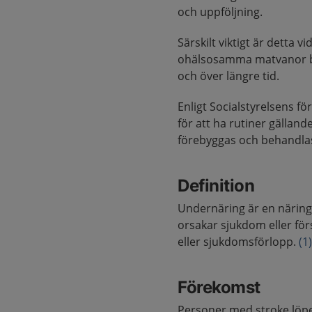
och uppföljning.
Särskilt viktigt är detta 
ohälsosamma matvanor be
och över längre tid.
Enligt Socialstyrelsens f
för att ha rutiner gällan
förebyggas och behandla
Definition
Undernäring är en näring
orsakar sjukdom eller f
eller sjukdomsförlopp.
(1
Förekomst
Personer med stroke löpe