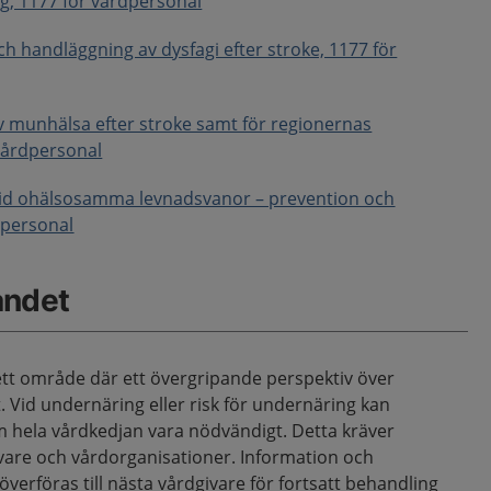
ng, 1177 för vårdpersonal
ch handläggning av dysfagi efter stroke, 1177 för
av munhälsa efter stroke samt för regionernas
vårdpersonal
vid ohälsosamma levnadsvanor – prevention och
dpersonal
åndet
ett område där ett övergripande perspektiv över
 Vid undernäring eller risk för undernäring kan
m hela vårdkedjan vara nödvändigt. Detta kräver
are och vårdorganisationer. Information och
erföras till nästa vårdgivare för fortsatt behandling