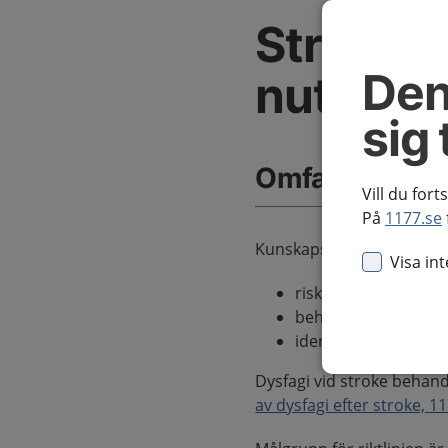
Stroke –
Den
nutritio
sig 
Omfattning av
Vill du fort
På
1177.se
Kunskapsstödet Nutrition
Visa in
riskbedömning, utre
behandling med kons
identifiering och h
Dysfagi vid stroke behand
av dysfagi efter stroke, 