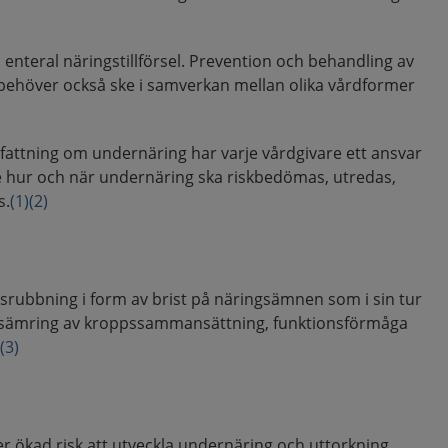
vid enteral näringstillförsel. Prevention och behandling av
höver också ske i samverkan mellan olika vårdformer
örfattning om undernäring har varje vårdgivare ett ansvar
de hur och när undernäring ska riskbedömas, utredas,
s.
(1)
(2)
srubbning i form av brist på näringsämnen som i sin tur
örsämring av kroppssammansättning, funktionsförmåga
)
(3)
r ökad risk att utveckla undernäring och uttorkning