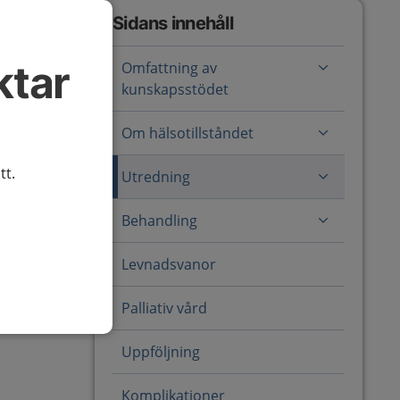
Sidans innehåll
ktar
Omfattning av
kunskapsstödet
Om hälsotillståndet
tt.
Utredning
Behandling
Levnadsvanor
Palliativ vård
Uppföljning
Komplikationer