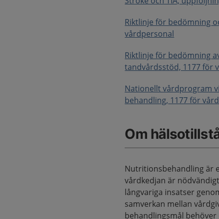
Stroke och TIA, uppföljni
Riktlinje för bedömning o
vårdpersonal
Riktlinje för bedömning 
tandvårdsstöd, 1177 för 
Nationellt vårdprogram 
behandling, 1177 för vår
Om hälsotillst
Nutritionsbehandling är 
vårdkedjan är nödvändigt.
långvariga insatser geno
samverkan mellan vårdgiv
behandlingsmål behöver öv