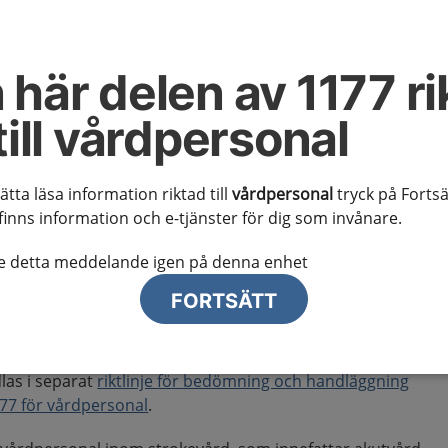
 nutrition och
 här delen av 1177 ri
nsbehandling
till vårdpersonal
 kunskapsstödet
sätta läsa information riktad till
vårdpersonal
tryck på Fortsä
finns information och e-tjänster för dig som invånare.
 och nutritionsbehandling efter stroke omfattar:
te detta meddelande igen på denna enhet
dning, prevention och behandling av undernäring
FORTSÄTT
istensanpassad kost och enteral näringstillförsel
andläggning vid ohälsosamma matvanor.
las i separat
riktlinje för bedömning och handläggning
1177 för vårdpersonal
.