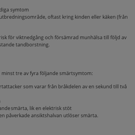
idiga symtom
tbredningsområde, oftast kring kinden eller käken (från
.
s risk för viktnedgång och försämrad munhälsa till följd av
istande tandborstning.
s minst tre av fyra följande smärtsymtom:
ttacker som varar från bråkdelen av en sekund till två
a
nde smärta, lik en elektrisk stöt
 den påverkade ansiktshalvan utlöser smärta.