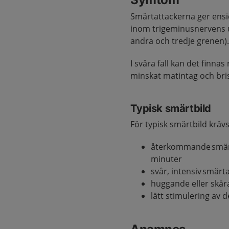
Smärtattackerna ger ens
inom trigeminusnervens u
andra och tredje grenen)
I svåra fall kan det finna
minskat matintag och br
Typisk smärtbild
För typisk smärtbild kräv
återkommande smärta
minuter
svår, intensiv smärt
huggande eller skära
lätt stimulering av