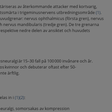
täriseras av återkommande attacker med kortvarig,
iktssmärta i trigeminusnervens utbredningsområde
(1)
.
 huvudgrenar: nervus ophthalmicus (första gren), nervus
ch nervus mandibularis (tredje gren). De tre grenarna
 respektive nedre delen av ansiktet och huvudets
sneuralgi är 15–30 fall på 100 000 invånare och år.
s kvinnor och debuterar oftast efter 50-
nte ärftlig.
las in i
(1)
(2)
:
neuralgi, somorsakas av kompression