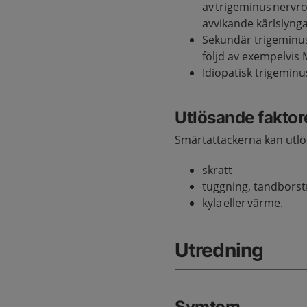
av trigeminus nervr
avvikande kärlslynga
Sekundär trigeminus
följd av exempelvis 
Idiopatisk trigemin
Utlösande faktor
Smärtattackerna kan utlö
skratt
tuggning, tandborstn
kyla eller värme.
Utredning
Symtom