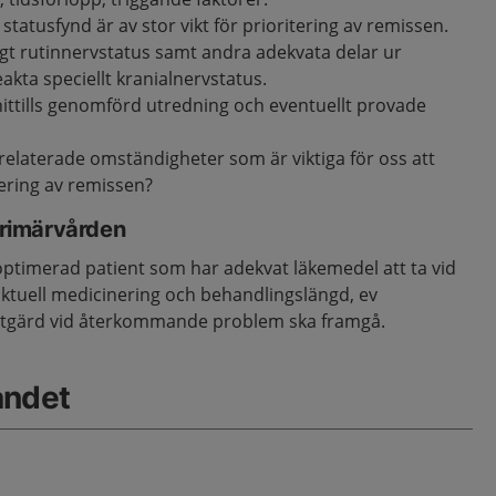
a statusfynd är av stor vikt för prioritering av remissen.
t rutinnervstatus samt andra adekvata delar ur
akta speciellt kranialnervstatus.
 hittills genomförd utredning och eventuellt provade
relaterade omständigheter som är viktiga för oss att
itering av remissen?
 primärvården
ptimerad patient som har adekvat läkemedel att ta vid
aktuell medicinering och behandlingslängd, ev
åtgärd vid återkommande problem ska framgå.
åndet