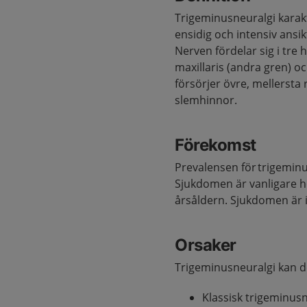
Trigeminusneuralgi karak
ensidig och intensiv ans
Nerven fördelar sig i tre
maxillaris (andra gren) o
försörjer övre, mellersta
slemhinnor.
Förekomst
Prevalensen för trigeminu
Sjukdomen är vanligare ho
årsåldern. Sjukdomen är i
Orsaker
Trigeminusneuralgi kan de
Klassisk trigeminus