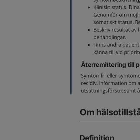
Kliniskt status. Din
Genomför om möjlig
somatiskt status. Be
Beskriv resultat av
behandlingar.
Finns andra patient
känna till vid prior
Återremittering till
Symtomfri eller symtomo
recidiv. Information om 
utsättningsförsök samt 
Om hälsotillst
Definition