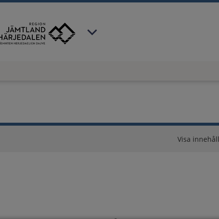
 har valt region
Jämtland Härjedalen
.
Visa innehåll