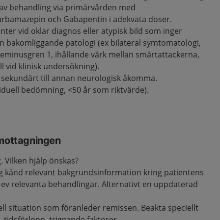
t av behandling via primärvården med
rbamazepin och Gabapentin i adekvata doser.
ter vid oklar diagnos eller atypisk bild som inger
 bakomliggande patologi (ex bilateral symtomatologi,
eminusgren 1, ihållande värk mellan smärtattackerna,
l vid klinisk undersökning).
 sekundärt till annan neurologisk åkomma.
viduell bedömning, <50 år som riktvärde).
gmottagningen
g. Vilken hjälp önskas?
g känd relevant bakgrundsinformation kring patientens
 ev relevanta behandlingar. Alternativt en uppdaterad
ell situation som föranleder remissen. Beakta speciellt
tidsförlopp, triggande faktorer.