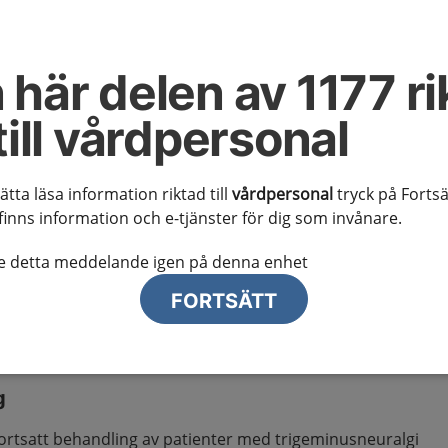
nusneuralgi
 här delen av 1177 ri
erkan och remissrutiner
till vårdpersonal
mverkan
sätta läsa information riktad till
vårdpersonal
tryck på Fortsä
finns information och e-tjänster för dig som invånare.
ch utvärdering av behandling av patient med klassisk
te detta meddelande igen på denna enhet
. Telefonkontakt med neurologkonsulten för diskussion
FORTSÄTT
remitterad patient med recidiv av trigeminusneuralgi
ning, se nedan. Ny kontakt med neurolog vid behov.
g
ortsatt behandling av patienter med trigeminusneuralgi