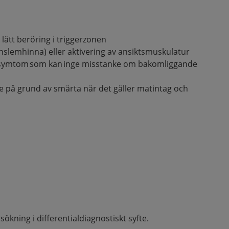
 lätt beröring i triggerzonen
nslemhinna) eller aktivering av ansiktsmuskulatur
 symtom som kan inge misstanke om bakomliggande
på grund av smärta när det gäller matintag och
ökning i differentialdiagnostiskt syfte.