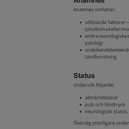
Anamnes
Anamnes omfattar:
utlösande faktorer –
(ansiktshud eller mu
andra neurologiska
patologi
undvikandebeteende 
tandborstning.
Status
Undersök följande:
allmäntillstånd
puls och blodtryck
neurologiskt status.
Överväg ytterligare unders