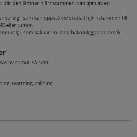
ot där den lämnar hjärnstammen, vanligen av en
.
neuralgi, som kan uppstå vid skada i hjärnstammen till
MS eller tumör.
usneuralgi, som saknar en känd bakomliggande orsak.
er
sas av stimuli så som:
ing, tvättning, rakning