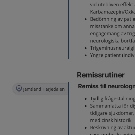
vid utebliven effek
Karbamazepin/Oxka
Bedömning av patien
misstanke om annan
engagemang av trig
neurologiska bortfal
Trigeminusneuralgi
Yngre patient (indi
Remissrutiner
Remiss till neurolo
Jämtland Härjedalen
Tydlig frågeställnin
Sammanfatta för di
tidigare sjukdomar,
medicinsk historik.
Beskrivning av aktu
symtombeskrivning, 