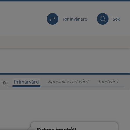
För invånare
Sök
Primärvård
Specialiserad vård
Innehåll för special
Tandvård
Inneh
 för: