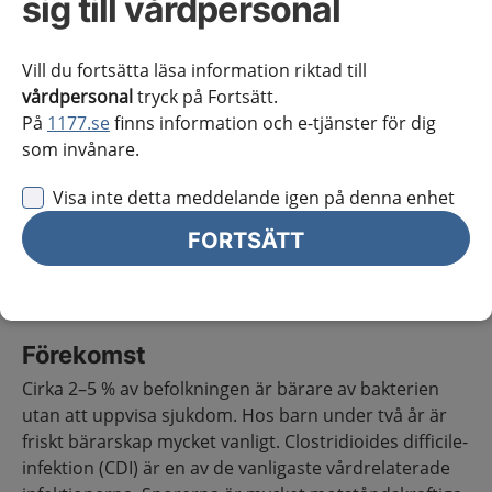
sig till vårdpersonal
Om hälsotillståndet
Vill du fortsätta läsa information riktad till
vårdpersonal
tryck på Fortsätt.
Definition
På
1177.se
finns information och e-tjänster för dig
som invånare.
Clostridioides difficile (tidigare Clostridium difficile) är
en grampositiv, anaerob, sporbildande bakterie som
Visa inte detta meddelande igen på denna enhet
genom toxinproduktion kan orsaka
sjukdomssymtom, framför allt diarré. Diarré innebär
FORTSÄTT
minst tre lösa avföringar per dag eller fler än normalt
för individen.
Förekomst
Cirka 2–5 % av befolkningen är bärare av bakterien
utan att uppvisa sjukdom. Hos barn under två år är
friskt bärarskap mycket vanligt. Clostridioides difficile-
infektion (CDI) är en av de vanligaste vårdrelaterade