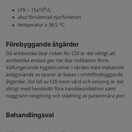
9
LPK > 15x10
/L
akut försämrad njurfunktion
o
temperatur ≥ 38,5
C.
Förebyggande åtgärder
Då antibiotika ökar risken för CDI är det viktigt att
antibiotika endast ges när klar indikation finns.
Välfungerande hygienrutiner i vården med mekaniskt
avlägsnande av sporer är basen i smittförebyggande
åtgärder. Vid fall av CDI inom vård och omsorg är det
viktigt med handtvätt före handdesinfektion samt
noggrann rengöring och städning av patientnära ytor.
Behandlingsval