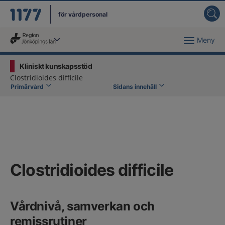
för vårdpersonal
Meny
Du har valt region
Jönköpings län
.
Kliniskt kunskapsstöd
Clostridioides difficile
Primärvård
Sidans innehåll
Clostridioides difficile
Vårdnivå, samverkan och
remissrutiner