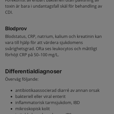
Förekomst av enbart bakterien utan påvisning av
toxin är bara i undantagsfall skäl för behandling av
CDI.
Blodprov
Blodstatus, CRP, natrium, kalium och kreatinin kan
vara till hjälp för att värdera sjukdomens
svårighetsgrad. Ofta ses leukocytos och måttligt
förhöjt CRP på 50–100 mg/L.
Differentialdiagnoser
Överväg följande:
antibiotikaassocierad diarré av annan orsak
bakteriell eller viral enterit
inflammatorisk tarmsjukdom, IBD
mikroskopisk kolit