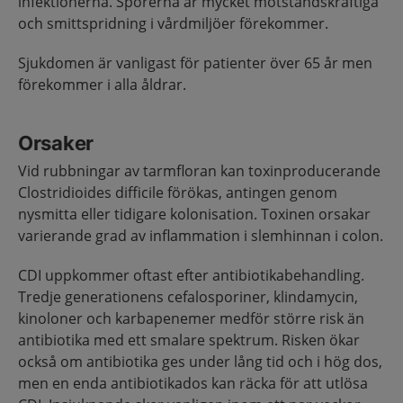
infektionerna. Sporerna är mycket motståndskraftiga
och smittspridning i vårdmiljöer förekommer.
Sjukdomen är vanligast för patienter över 65 år men
förekommer i alla åldrar.
Orsaker
Vid rubbningar av tarmfloran kan toxinproducerande
Clostridioides difficile förökas, antingen genom
nysmitta eller tidigare kolonisation. Toxinen orsakar
varierande grad av inflammation i slemhinnan i colon.
CDI uppkommer oftast efter antibiotikabehandling.
Tredje generationens cefalosporiner, klindamycin,
kinoloner och karbapenemer medför större risk än
antibiotika med ett smalare spektrum. Risken ökar
också om antibiotika ges under lång tid och i hög dos,
men en enda antibiotikados kan räcka för att utlösa