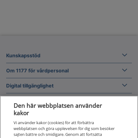
Kunska
Kunskapsstöd
Om 1177
Om 1177 för vårdpersonal
Digital 
Digital tillgänglighet
Den här webbplatsen använder
kakor
Vi använder kakor (cookies) för att förbättra
Till startsidan för 1177 för v
webbplatsen och göra upplevelsen för dig som besöker
för vårdpersonal
sajten bättre och smidigare. Genom att fortsätta