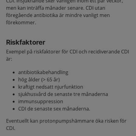
CDI. Insjuknande sker vanligen inom ett par veckor,
men kan inträffa månader senare. CDI utan
föregående antibiotika är mindre vanligt men
förekommer.
Riskfaktorer
Exempel på riskfaktorer för CDI och recidiverande CDI
är:
antibiotikabehandling
hög ålder (> 65 år)
kraftigt nedsatt njurfunktion
sjukhusvård de senaste tre månaderna
immunsuppression
CDI de senaste sex månaderna.
Eventuellt kan protonpumpshämmare öka risken för
CDI.