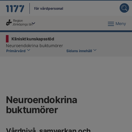
för vårdpersonal
Meny
Du har valt region
Jönköpings län
.
Kliniskt kunskapsstöd
Neuroendokrina buktumörer
Primärvård
Sidans innehåll
Neuroendokrina
buktumörer
Vårdnivå, samverkan och