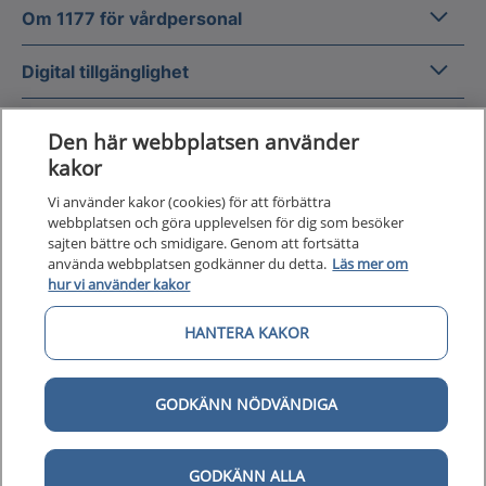
Om 1177
Om 1177 för vårdpersonal
Digital 
Digital tillgänglighet
Den här webbplatsen använder
kakor
Vi använder kakor (cookies) för att förbättra
Till startsidan för 1177 för v
webbplatsen och göra upplevelsen för dig som besöker
för vårdpersonal
sajten bättre och smidigare. Genom att fortsätta
använda webbplatsen godkänner du detta.
Läs mer om
1177 för vårdpersonal samlar information
hur vi använder kakor
och nationella kunskapsstöd och är en del av
Nationellt system för kunskapsstyrning
HANTERA KAKOR
hälso- och sjukvård.
GODKÄNN NÖDVÄNDIGA
1177 för vårdpersonal drivs av Inera AB på
uppdrag av Sveriges regioner.
GODKÄNN ALLA