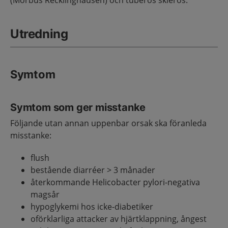
(Morbus Recklinghausen) och tuberös skleros.
Utredning
Symtom
Symtom som ger misstanke
Följande utan annan uppenbar orsak ska föranleda
misstanke:
flush
bestående diarréer > 3 månader
återkommande Helicobacter pylori-negativa
magsår
hypoglykemi hos icke-diabetiker
oförklarliga attacker av hjärtklappning, ångest