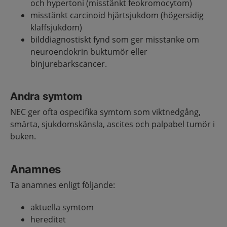
och hypertoni (misstänkt feokromocytom)
misstänkt carcinoid hjärtsjukdom (högersidig
klaffsjukdom)
bilddiagnostiskt fynd som ger misstanke om
neuroendokrin buktumör eller
binjurebarkscancer.
Andra symtom
NEC ger ofta ospecifika symtom som viktnedgång,
smärta, sjukdomskänsla, ascites och palpabel tumör i
buken.
Anamnes
Ta anamnes enligt följande:
aktuella symtom
hereditet