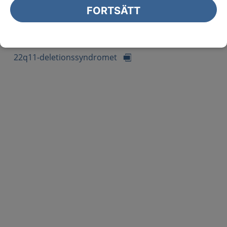
FORTSÄTT
Vårdprogram
22q11-deletionssyndromet