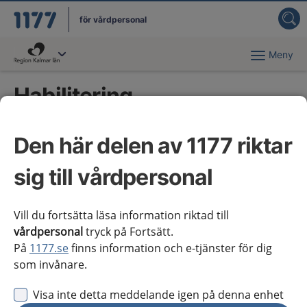
för vårdpersonal
Meny
Du har valt region
Kalmar län
.
Habilitering
Den här delen av 1177 riktar
Kliniska kunskapsstöd
sig till vårdpersonal
Autism med intellektuell funktionsnedsättning
Cerebral pares
Vill du fortsätta läsa information riktad till
vårdpersonal
tryck på Fortsätt.
Flerfunktionsnedsättning
På
1177.se
finns information och e-tjänster för dig
som invånare.
Intellektuell funktionsnedsättning
Visa inte detta meddelande igen på denna enhet
Ryggmärgsbråck