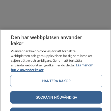
Den här webbplatsen använder
kakor
Vi använder kakor (cookies) för att förbättra
webbplatsen och göra upplevelsen för dig som besöker
sajten bättre och smidigare. Genom att fortsätta
använda webbplatsen godkänner du detta.
Läs mer om
hur vi använder kakor
HANTERA KAKOR
Kunska
Kunskapsstöd
GODKÄNN NÖDVÄNDIGA
Om 1177
Om 1177 för vårdpersonal