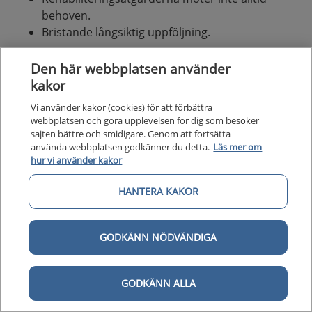
behoven.
Bristande långsiktig uppföljning.
Den här webbplatsen använder
Nulägesbeskrivning av patienters
kakor
erfarenheter
Vi använder kakor (cookies) för att förbättra
Bilden nedan är en grafisk presentation av i nuläget
webbplatsen och göra upplevelsen för dig som besöker
vanligt förekommande erfarenheter av hälso- och
sajten bättre och smidigare. Genom att fortsätta
använda webbplatsen godkänner du detta.
Läs mer om
sjukvården hos personer med stroke eller TIA.
hur vi använder kakor
I kolumn 1 beskrivs identifierade positiva och
HANTERA KAKOR
negativa patientupplevelser.
I kolumn 2 anges för patienten vanligt
förekommande aktiviteter och åtgärder.
GODKÄNN NÖDVÄNDIGA
I kolumn 3 beskrivs vårdens vanligt
förekommande aktiviteter och åtgärder.
I kolumn 4 beskrivs huvudsakliga utmaningar
GODKÄNN ALLA
som patienterna möter. Vårdförloppet är