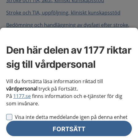
Stroke och TIA, akut, kliniskt kunskapsstöd
Stroke och TIA, uppföljning, kliniskt kunskapsstöd
Bedömning och handläggning av dysfagi efter stroke,
vårdriktlinje
Handläggning av kryptogen stroke – slutning av PFO,
Den här delen av 1177 riktar
vårdriktlinje
sig till vårdpersonal
Handläggning av reperfusionsbehandling vid
ischemisk stroke, vårdriktlinje
Vill du fortsätta läsa information riktad till
Ny rehabiliteringsbedömning efter stroke,
vårdpersonal
tryck på Fortsätt.
vårdriktlinje
På
1177.se
finns information och e-tjänster för dig
som invånare.
Tidig understödd utskrivning från sjukhus med
rehabilitering i hemmet efter stroke, vårdriktlinje
Visa inte detta meddelande igen på denna enhet
Uppföljning efter stroke och TIA – Post-stroke-
FORTSÄTT
checklistan, vårdriktlinje