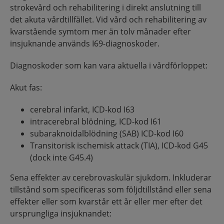
strokevård och rehabilitering i direkt anslutning till
det akuta vårdtillfället. Vid vård och rehabilitering av
kvarstående symtom mer än tolv månader efter
insjuknande används I69-diagnoskoder.
Diagnoskoder som kan vara aktuella i vårdförloppet:
Akut fas:
cerebral infarkt, ICD-kod I63
intracerebral blödning, ICD-kod I61
subaraknoidalblödning (SAB) ICD-kod I60
Transitorisk ischemisk attack (TIA), ICD-kod G45
(dock inte G45.4)
Sena effekter av cerebrovaskulär sjukdom. Inkluderar
tillstånd som specificeras som följdtillstånd eller sena
effekter eller som kvarstår ett år eller mer efter det
ursprungliga insjuknandet: