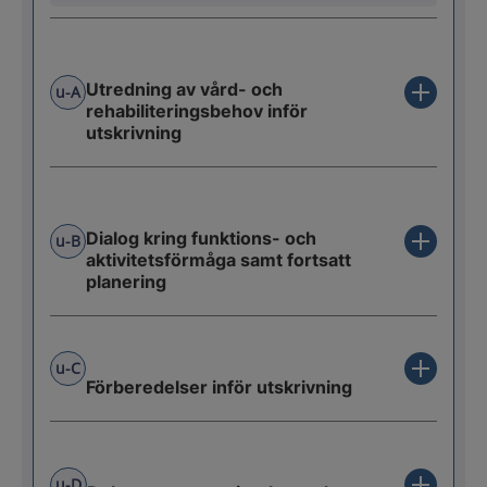
Utredning av vård- och
u-A
rehabiliteringsbehov inför
utskrivning
Dialog kring funktions- och
u-B
aktivitetsförmåga samt fortsatt
planering
u-C
Förberedelser inför utskrivning
u-D