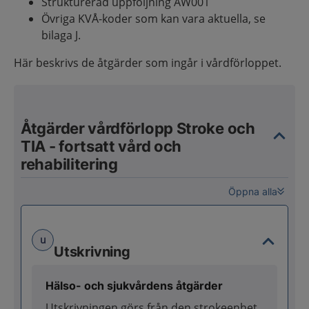
Strukturerad uppföljning AW001
Övriga KVÅ-koder som kan vara aktuella, se
bilaga J.
Här beskrivs de åtgärder som ingår i vårdförloppet.
Åtgärder vårdförlopp Stroke och
TIA - fortsatt vård och
rehabilitering
Öppna alla
u
Utskrivning
Hälso- och sjukvårdens åtgärder
Utskrivningen görs från den strokeenhet