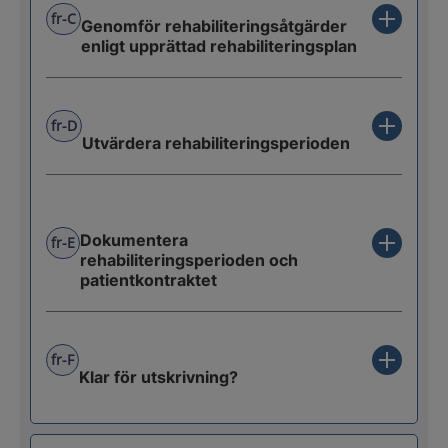
fr-C
Genomför rehabiliteringsåtgärder
enligt upprättad rehabiliteringsplan
fr-D
Utvärdera rehabiliteringsperioden
Dokumentera
fr-E
rehabiliteringsperioden och
patientkontraktet
fr-F
Klar för utskrivning?