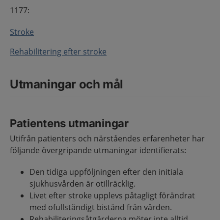
1177:
Stroke
Rehabilitering efter stroke
Utmaningar och mål
Patientens utmaningar
Utifrån patienters och närståendes erfarenheter har
följande övergripande utmaningar identifierats:
Den tidiga uppföljningen efter den initiala
sjukhusvården är otillräcklig.
Livet efter stroke upplevs påtagligt förändrat
med ofullständigt bistånd från vården.
Rehabiliteringsåtgärderna möter inte alltid