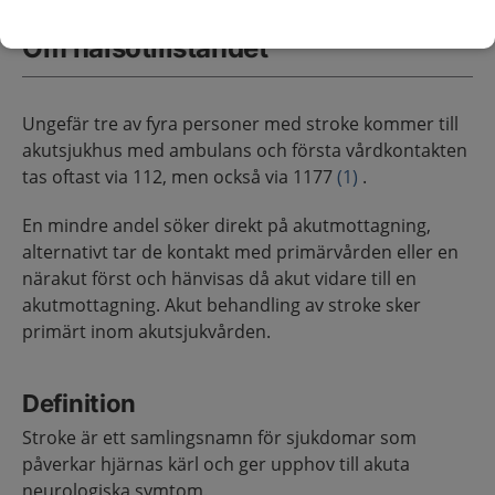
Om hälsotillståndet
Ungefär tre av fyra personer med stroke kommer till
akutsjukhus med ambulans och första vårdkontakten
tas oftast via 112, men också via 1177
(1)
.
En mindre andel söker direkt på akutmottagning,
alternativt tar de kontakt med primärvården eller en
närakut först och hänvisas då akut vidare till en
akutmottagning. Akut behandling av stroke sker
primärt inom akutsjukvården.
Definition
Stroke är ett samlingsnamn för sjukdomar som
påverkar hjärnas kärl och ger upphov till akuta
neurologiska symtom.