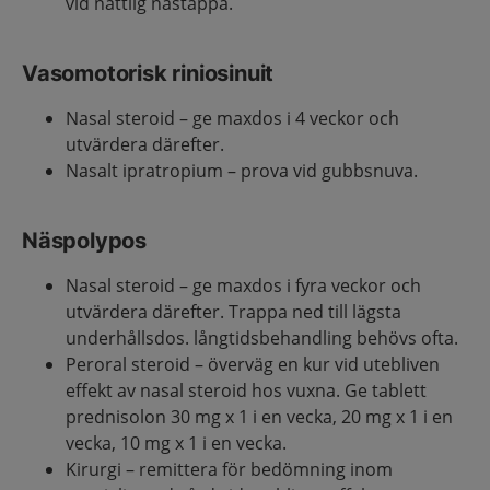
vid nattlig nästäppa.
Vasomotorisk riniosinuit
Nasal steroid – ge maxdos i 4 veckor och
utvärdera därefter.
Nasalt ipratropium – prova vid gubbsnuva.
Näspolypos
Nasal steroid – ge maxdos i fyra veckor och
utvärdera därefter. Trappa ned till lägsta
underhållsdos. långtidsbehandling behövs ofta.
Peroral steroid – överväg en kur vid utebliven
effekt av nasal steroid hos vuxna. Ge tablett
prednisolon 30 mg x 1 i en vecka, 20 mg x 1 i en
vecka, 10 mg x 1 i en vecka.
Kirurgi – remittera för bedömning inom