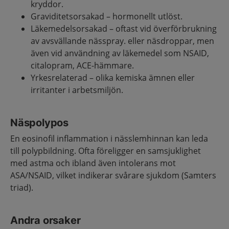
kryddor.
Graviditetsorsakad – hormonellt utlöst.
Läkemedelsorsakad – oftast vid överförbrukning
av avsvällande nässpray. eller näsdroppar, men
även vid användning av läkemedel som NSAID,
citalopram, ACE-hämmare.
Yrkesrelaterad – olika kemiska ämnen eller
irritanter i arbetsmiljön.
Näspolypos
En eosinofil inflammation i nässlemhinnan kan leda
till polypbildning. Ofta föreligger en samsjuklighet
med astma och ibland även intolerans mot
ASA/NSAID, vilket indikerar svårare sjukdom (Samters
triad).
Andra orsaker