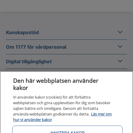
Kunska
Kunskapsstöd
Om 1177
Om 1177 för vårdpersonal
Digital 
Digital tillgänglighet
Den här webbplatsen använder
kakor
Vi använder kakor (cookies) för att förbättra
Till startsidan för 1177 för v
webbplatsen och göra upplevelsen för dig som besöker
för vårdpersonal
sajten bättre och smidigare. Genom att fortsätta
använda webbplatsen godkänner du detta.
Läs mer om
1177 för vårdpersonal samlar information
hur vi använder kakor
och nationella kunskapsstöd och är en del av
HANTERA KAKOR