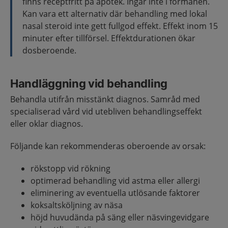
finns receptfritt på apotek. Ingår inte i förmånen.
Kan vara ett alternativ där behandling med lokal
nasal steroid inte gett fullgod effekt. Effekt inom 15
minuter efter tillförsel. Effektdurationen ökar
dosberoende.
Handläggning vid behandling
Behandla utifrån misstänkt diagnos. Samråd med
specialiserad vård vid utebliven behandlingseffekt
eller oklar diagnos.
Följande kan rekommenderas oberoende av orsak:
rökstopp vid rökning
optimerad behandling vid astma eller allergi
eliminering av eventuella utlösande faktorer
koksaltsköljning av näsa
höjd huvudända på säng eller näsvingevidgare