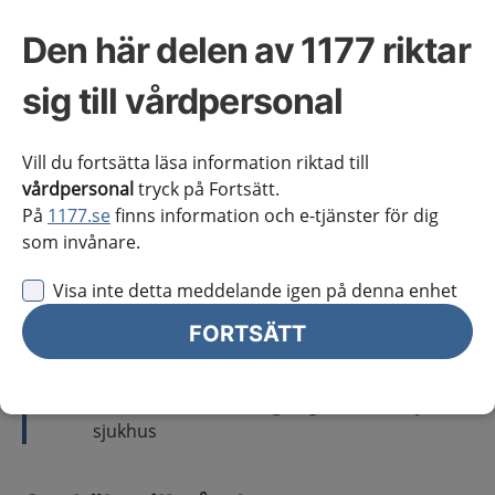
Remissindikation
Den här delen av 1177 riktar
Utebliven förbättring efter 6-12 veckors
sig till vårdpersonal
behandling.
Oklar nästäppa.
Misstänkt malignitet.
Vill du fortsätta läsa information riktad till
Barn med kroniska besvär
vårdpersonal
tryck på Fortsätt.
Ensidig polyp
På
1177.se
finns information och e-tjänster för dig
som invånare.
Remiss skickas till geografiskt närmsta
mottagning:
Visa inte detta meddelande igen på denna enhet
Öron-näsa-halsmottagningen Gällivare
FORTSÄTT
sjukhus
Öron-näsa-halsmottagningen Piteå sjukhus
Öron-näsa-halsmottagningen Sunderby
sjukhus