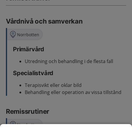
Vårdnivå och samverkan
Norrbotten
Primärvård
Utredning och behandling i de flesta fall
Specialistvård
Terapisvikt eller oklar bild
Behandling eller operation av vissa tillstånd
Remissrutiner
Norrbotten