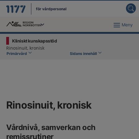
för vårdpersonal
Meny
Du har valt region
Norrbotten
.
Kliniskt kunskapsstöd
Rinosinuit, kronisk
Primärvård
Sidans innehåll
Rinosinuit, kronisk
Vårdnivå, samverkan och
remissrutiner