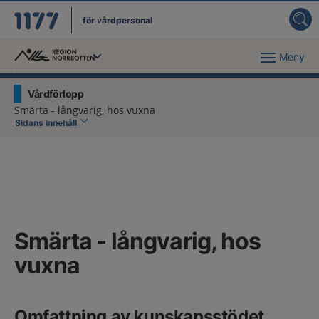
för vårdpersonal
Meny
Du har valt region
Norrbotten
.
Vårdförlopp
Smärta - långvarig, hos vuxna
Sidans innehåll
Smärta - långvarig, hos
vuxna
Omfattning av kunskapsstödet