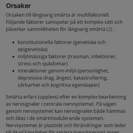
Orsaker
Orsaken till långvarig smärta är multifaktoriell.
Följande faktorer samspelar på ett komplex sätt och
påverkar sannolikheten för långvarig smärta
(2)
:
konstitutionella faktorer (genetiska och
epigenetiska)
miljömässiga faktorer (trauman, infektioner,
stress och sjukdomar)
interaktioner genom-miljö (personlighet,
depressiva drag, ångest, katastrofiering,
sårbarhet och kognitiva egenskaper)
Smärta erfars (upplevs) efter en komplex bearbetning
av nervsignaler i centrala nervsystemet. På vägen
genom nervsystemet kan nervsignalen både hämmas
och ökas i de smärtmodulerande systemen.
Nervsystemet är plastiskt och förändringar som leder
till ökad känslighet för smärta (sensitisering) anses