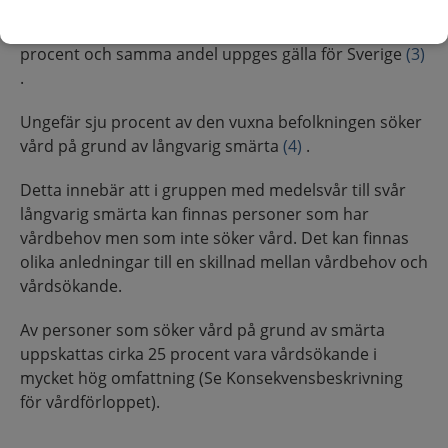
uppskattas förekomsten av medelsvår till svår
långvarig smärta i den vuxna befolkningen till cirka 20
procent och samma andel uppges gälla för Sverige
(3)
.
Ungefär sju procent av den vuxna befolkningen söker
vård på grund av långvarig smärta
(4)
.
Detta innebär att i gruppen med medelsvår till svår
långvarig smärta kan finnas personer som har
vårdbehov men som inte söker vård. Det kan finnas
olika anledningar till en skillnad mellan vårdbehov och
vårdsökande.
Av personer som söker vård på grund av smärta
uppskattas cirka 25 procent vara vårdsökande i
mycket hög omfattning (Se Konsekvensbeskrivning
för vårdförloppet).