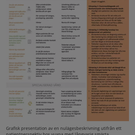
Grafisk presentation av en nulägesbeskrivning utifrån ett
patientperspektiv hos vuxna med långvarig smärta