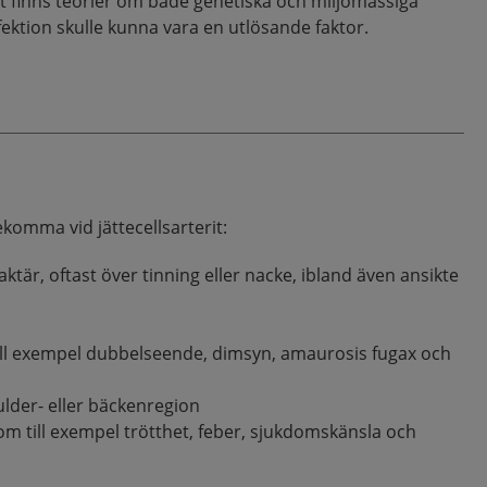
et finns teorier om både genetiska och miljömässiga
ektion skulle kunna vara en utlösande faktor.
komma vid jättecellsarterit:
ktär, oftast över tinning eller nacke, ibland även ansikte
l exempel dubbelseende, dimsyn, amaurosis fugax och
kulder- eller bäckenregion
 till exempel trötthet, feber, sjukdomskänsla och