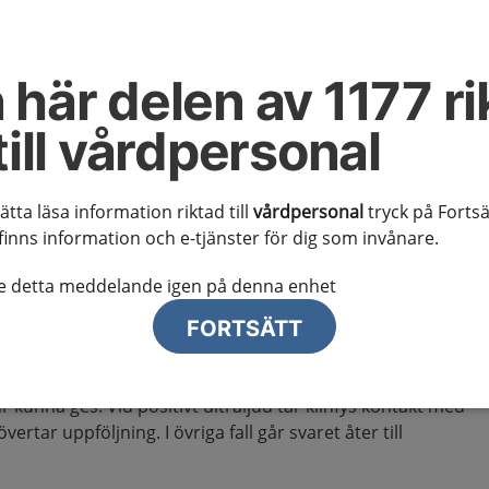
sarterit
 här delen av 1177 ri
erkan och remissrutiner
till vårdpersonal
mverkan
sätta läsa information riktad till
vårdpersonal
tryck på Fortsä
finns information och e-tjänster för dig som invånare.
te detta meddelande igen på denna enhet
 tas telefonkontakt med reumatologkonsult i Linköping
FORTSÄTT
r 9-13). Läkaren som träffar patienten skriver akutmärkt
ing eller Norrköping för kärlultraljud: ”Arteritdiagnostik”.
 kunna ges. Vid positivt ultraljud tar klinfys kontakt med
tar uppföljning. I övriga fall går svaret åter till