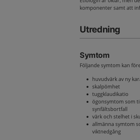
Etiologin är oklar, men d
komponenter samt att inf
Utredning
Symtom
Följande symtom kan före
huvudvärk av ny kara
skalpömhet
tuggklaudikatio
ögonsymtom som til
synfältsbortfall
värk och stelhet i s
allmänna symtom som
viktnedgång