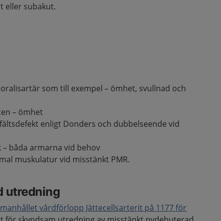
 eller subakut.
oralisartär som till exempel – ömhet, svullnad och
ten – ömhet
nfältsdefekt enligt Donders och dubbelseende vid
ck – båda armarna vid behov
mal muskulatur vid misstänkt PMR.
d utredning
anhållet vårdförlopp Jättecellsarterit på 1177 för
t för skyndsam utredning av misstänkt nydebuterad