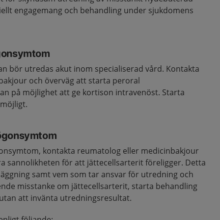
aniellt engagemang och behandling under sjukdomens
ögonsymtom
n bör utredas akut inom specialiserad vård. Kontakta
bakjour och överväg att starta peroral
an på möjlighet att ge kortison intravenöst. Starta
möjligt.
 ögonsymtom
gonsymtom, kontakta reumatolog eller medicinbakjour
ra sannolikheten för att jättecellsarterit föreligger. Detta
dläggning samt vem som tar ansvar för utredning och
ående misstanke om jättecellsarterit, starta behandling
tan att invänta utredningsresultat.
nligt följande: