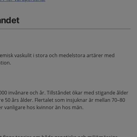
åndet
stemisk vaskulit i stora och medelstora artärer med
tion.
000 invånare och år. Tillståndet ökar med stigande ålder
re 50 års ålder. Flertalet som insjuknar är mellan 70–80
nger vanligare hos kvinnor än hos män.