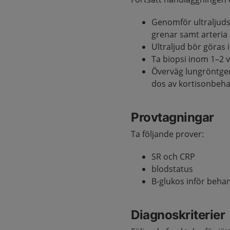
Genomför ultraljuds
grenar samt arteria 
Ultraljud bör göras
Ta biopsi inom 1–2 
Överväg lungröntgen 
dos av kortisonbeha
Provtagningar
Ta följande prover:
SR och CRP
blodstatus
B-glukos inför behan
Diagnoskriterier