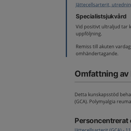
Jättecellsarterit, utredni
Specialistsjukvård
Vid positivt ultraljud t
uppföljning.
Remiss till akuten vardag
omhändertagande.
Omfattning av
Detta kunskapsstöd behandl
(GCA). Polymyalgia reuma
Personcentrerat
Jättecellsarterit (GCA) - 