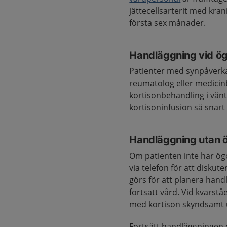
jättecellsarterit med kr
första sex månader.
Handläggning vid 
Patienter med synpåverka
reumatolog eller medicin
kortisonbehandling i vänt
kortisoninfusion så snart 
Handläggning utan
Om patienten inte har ö
via telefon för att diskute
görs för att planera han
fortsatt vård. Vid kvarst
med kortison skyndsamt u
Fortsätt handläggningen e