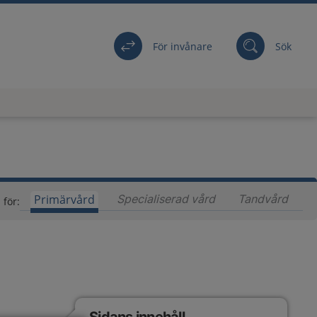
För invånare
Sök
Primärvård
Specialiserad vård
Innehåll för special
Tandvård
Inneh
 för: