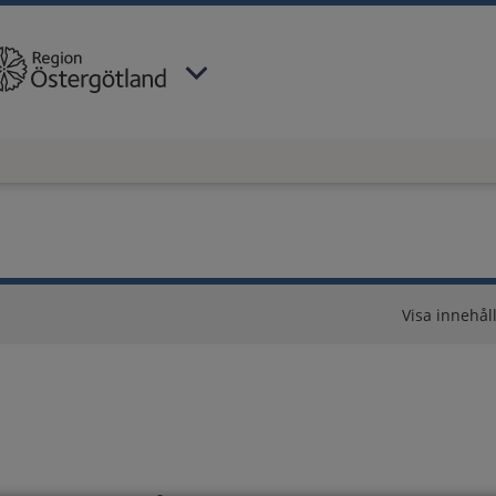
 har valt region
Östergötland
.
Visa innehåll