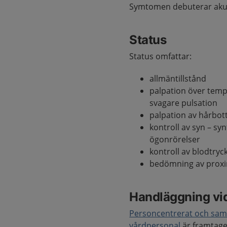
Symtomen debuterar akut
Status
Status omfattar:
allmäntillstånd
palpation över temp
svagare pulsation
palpation av hårbot
kontroll av syn – sy
ögonrörelser
kontroll av blodtry
bedömning av proxi
Handläggning vi
Personcentrerat och samm
vårdpersonal
är framtage