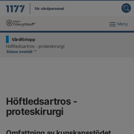
för vårdpersonal
Meny
Du har valt region
Östergötland
.
Vårdförlopp
Höftledsartros - proteskirurgi
Sidans innehåll
Höftledsartros -
proteskirurgi
Omfattning av kunskapsstödet