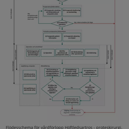
Flödesschema för vårdförlopp Höftledsartros - proteskirurgi.