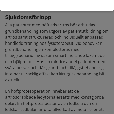
och 69 år för kvinnor.
(3)
Sjukdomsförlopp
Alla patienter med höftledsartros bör erbjudas
grundbehandling som utgörs av patientutbildning om
artros samt strukturerad och individuellt anpassad
handledd träning hos fysioterapeut. Vid behov kan
grundbehandlingen kompletteras med
tilläggsbehandling såsom smärtlindrande läkemedel
och hjälpmedel. Hos en mindre andel patienter med
svåra besvär och där grund- och tilläggsbehandling
inte har tillräcklig effekt kan kirurgisk behandling bli
aktuellt.
En höftprotesoperation innebär att de
artrosdrabbade ledytorna ersätts med konstgjorda
delar. En höftprotes består av en ledkula och en
ledskål. Ledkulan är ofta tillverkad av metall eller ett