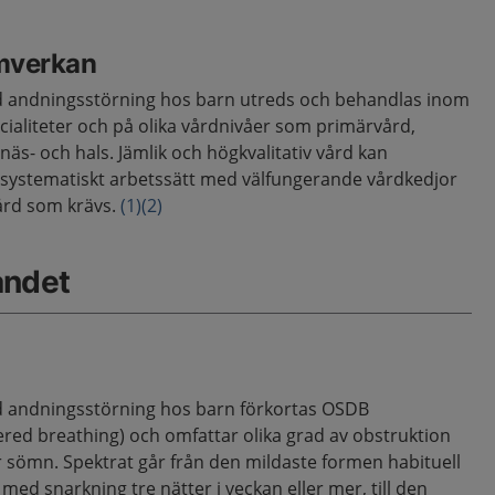
mverkan
d andningsstörning hos barn utreds och behandlas inom
ecialiteter och på olika vårdnivåer som primärvård,
äs- och hals. Jämlik och högkvalitativ vård kan
ystematiskt arbetssätt med välfungerande vårdkedjor
vård som krävs.
(1)
(2)
åndet
d andningsstörning hos barn förkortas OSDB
ered breathing) och omfattar olika grad av obstruktion
r sömn. Spektrat går från den mildaste formen habituell
med snarkning tre nätter i veckan eller mer, till den