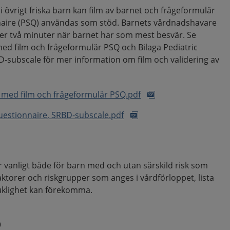
i övrigt friska barn kan film av barnet och frågeformulär
naire (PSQ) användas som stöd. Barnets vårdnadshavare
r två minuter när barnet har som mest besvär. Se
 med film och frågeformulär PSQ och Bilaga Pediatric
D-subscale för mer information om film och validering av
k med film och frågeformulär PSQ.pdf
Questionnaire, SRBD-subscale.pdf
 vanligt både för barn med och utan särskild risk som
kfaktorer och riskgrupper som anges i vårdförloppet, lista
juklighet kan förekomma.
p