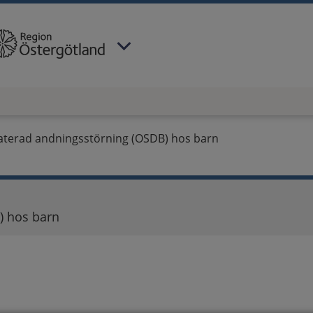
 har valt region
Östergötland
.
aterad andningsstörning (OSDB) hos barn
) hos barn