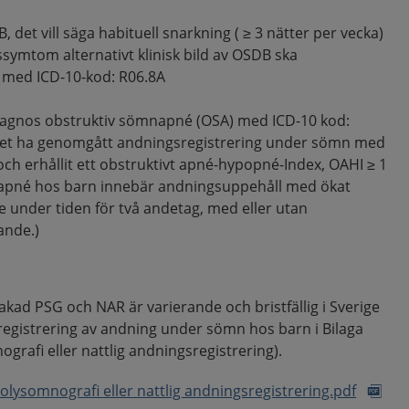
det vill säga habituell snarkning ( ≥ 3 nätter per vecka)
ssymtom alternativt klinisk bild av OSDB ska
 med ICD-10-kod: R06.8A
 diagnos obstruktiv sömnapné (OSA) med ICD-10 kod:
net ha genomgått andningsregistrering under sömn med
och erhållit ett obstruktivt apné-hypopné-Index, OAHI ≥ 1
 apné hos barn innebär andningsuppehåll med ökat
 under tiden för två andetag, med eller utan
nde.)
vakad PSG och NAR är varierande och bristfällig i Sverige
registrering av andning under sömn hos barn i Bilaga
rafi eller nattlig andningsregistrering).
olysomnografi eller nattlig andningsregistrering.pdf