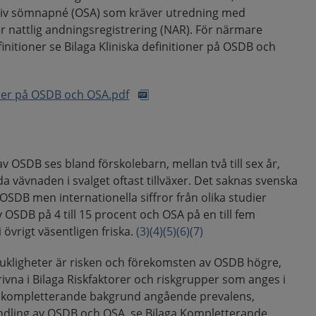
tiv sömnapné (OSA) som kräver utredning med
r nattlig andningsregistrering (NAR). För närmare
finitioner se Bilaga Kliniska definitioner på OSDB och
ioner på OSDB och OSA.pdf
 OSDB ses bland förskolebarn, mellan två till sex år,
a vävnaden i svalget oftast tillväxer. Det saknas svenska
 OSDB men internationella siffror från olika studier
 OSDB på 4 till 15 procent och OSA på en till fem
 övrigt väsentligen friska.
(3)
(4)
(5)
(6)
(7)
ukligheter är risken och förekomsten av OSDB högre,
rivna i Bilaga Riskfaktorer och riskgrupper som anges i
För kompletterande bakgrund angående prevalens,
ndling av OSDB och OSA, se Bilaga Kompletterande