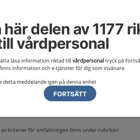
tiv sömnrelaterad
 här delen av 1177 ri
sstörning (OSDB)
till vårdpersonal
n
sätta läsa information riktad till
vårdpersonal
tryck på Fortsä
finns information och e-tjänster för dig som invånare.
 kunskapsstödet
te detta meddelande igen på denna enhet
 misstanke om obstruktiv sömnrelaterad
FORTSÄTT
n från 18 månader till och med 17 års ålder och avslutas
 och inte återkommit inom ett år av aktiv exspektans
g av kriterier för omfattningen finns under rubriken