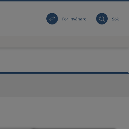
För invånare
Sök