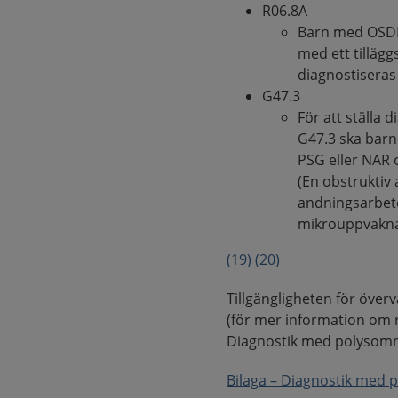
R06.8A
Barn med OSDB, 
med ett tillägg
diagnostiseras
G47.3
För att ställa
G47.3 ska bar
PSG eller NAR 
(En obstruktiv
andningsarbete
mikrouppvakna
(19)
(20)
Tillgängligheten för över
(för mer information om 
Diagnostik med polysomnog
Bilaga – Diagnostik med p