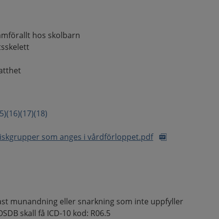
amförallt hos skolbarn
tsskelett
atthet
5)
(16)
(17)
(18)
 riskgrupper som anges i vårdförloppet.pdf
t munandning eller snarkning som inte uppfyller
OSDB skall få ICD-10 kod: R06.5