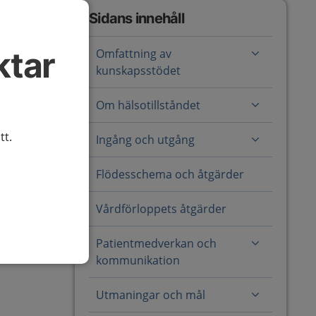
Sidans innehåll
ktar
Omfattning av
kunskapsstödet
Om hälsotillståndet
tt.
Ingång och utgång
Flödesschema och åtgärder
Vårdförloppets åtgärder
Patientmedverkan och
kommunikation
Utmaningar och mål