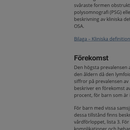
svåraste formen obstruk
polysomnografi (PSG) elle
beskrivning av kliniska de
OSA.
Bilaga – Kliniska definit
Förekomst
Den högsta prevalensen av
den åldern då den lymfoid
siffror på prevalensen av
beskriver en förekomst av
procent, för barn som är i
För barn med vissa samsj
dessa tillstånd finns besk
vårdförloppet, lista 3. 
komplikationer och beha