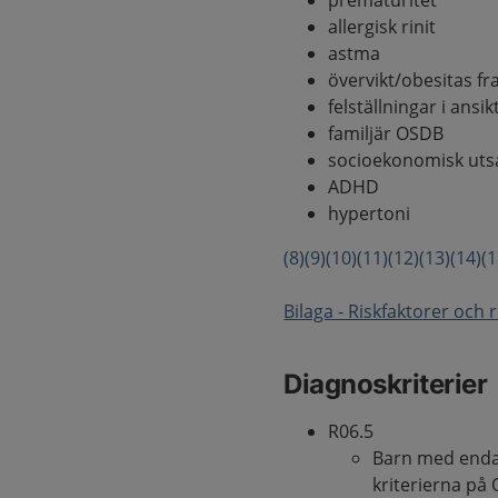
prematuritet
allergisk rinit
astma
övervikt/obesitas fr
felställningar i ansik
familjär OSDB
socioekonomisk uts
ADHD
hypertoni
(8)
(9)
(10)
(11)
(12)
(13)
(14)
(1
Bilaga - Riskfaktorer och
Diagnoskriterier
R06.5
Barn med endas
kriterierna på 