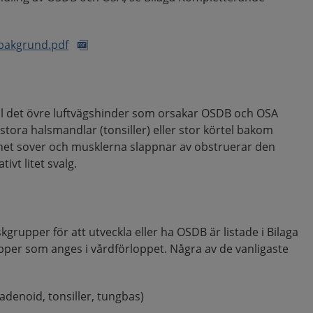
 bakgrund.pdf
ill det övre luftvägshinder som orsakar OSDB och OSA
r stora halsmandlar (tonsiller) eller stor körtel bakom
net sover och musklerna slappnar av obstruerar den
ivt litet svalg.
kgrupper för att utveckla eller ha OSDB är listade i Bilaga
upper som anges i vårdförloppet. Några av de vanligaste
adenoid, tonsiller, tungbas)