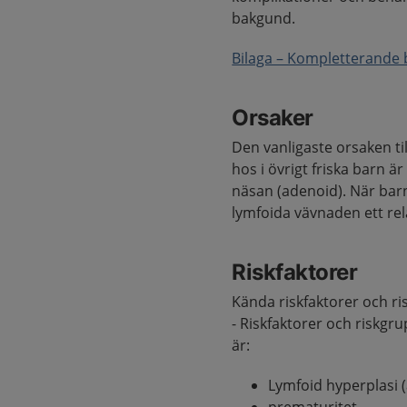
bakgund.
Bilaga – Kompletterande
Orsaker
Den vanligaste orsaken t
hos i övrigt friska barn ä
näsan (adenoid). När bar
lymfoida vävnaden ett relat
Riskfaktorer
Kända riskfaktorer och ris
- Riskfaktorer och riskgr
är:
Lymfoid hyperplasi (