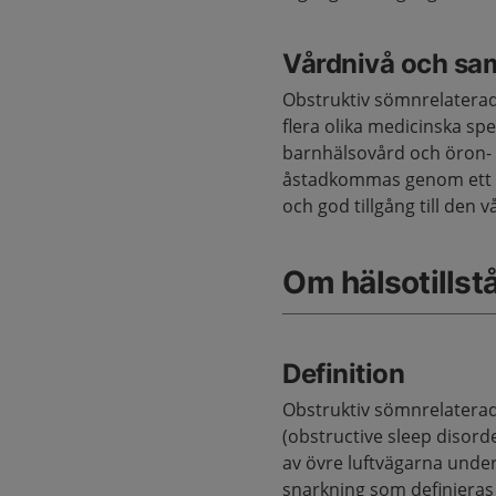
Vårdnivå och sa
Obstruktiv sömnrelatera
flera olika medicinska sp
barnhälsovård och öron- n
åstadkommas genom ett s
och god tillgång till den 
Om hälsotillst
Definition
Obstruktiv sömnrelatera
(obstructive sleep disord
av övre luftvägarna unde
snarkning som definieras 