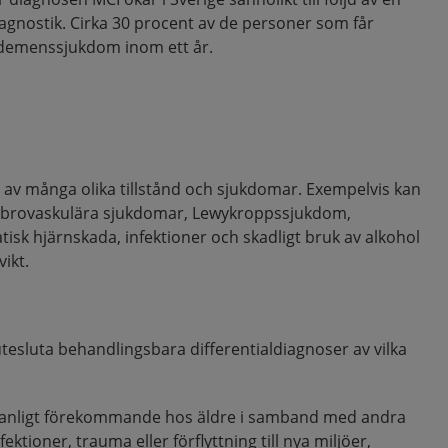
iagnostik. Cirka 30 procent av de personer som får
 demenssjukdom inom ett år.
s av många olika tillstånd och sjukdomar. Exempelvis kan
ebrovaskulära sjukdomar, Lewykroppssjukdom,
sk hjärnskada, infektioner och skadligt bruk av alkohol
vikt.
 utesluta behandlingsbara differentialdiagnoser av vilka
n, vanligt förekommande hos äldre i samband med andra
ktioner, trauma eller förflyttning till nya miljöer,