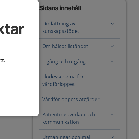
Sidans innehåll
ktar
Omfattning av
kunskapsstödet
Om hälsotillståndet
tt.
Ingång och utgång
Flödesschema för
vårdförloppet
Vårdförloppets åtgärder
Patientmedverkan och
kommunikation
Utmaningar och mål