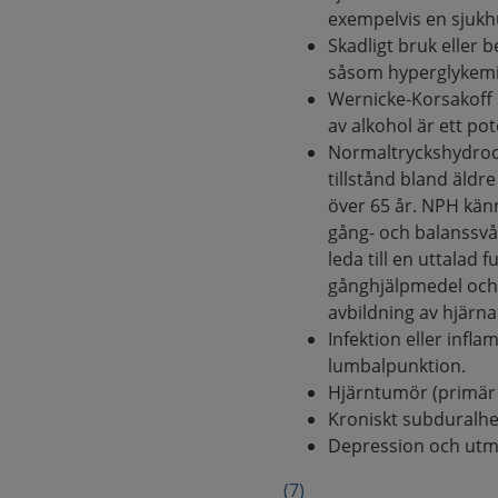
exempelvis en sjukh
Skadligt bruk eller 
såsom hyperglykemi, 
Wernicke-Korsakoff 
av alkohol är ett pote
Normaltryckshydroce
tillstånd bland äldr
över 65 år. NPH känn
gång- och balanssv
leda till en uttalad
gånghjälpmedel och 
avbildning av hjärna
Infektion eller infl
lumbalpunktion.
Hjärntumör (primär 
Kroniskt subdural
Depression och utma
(7)