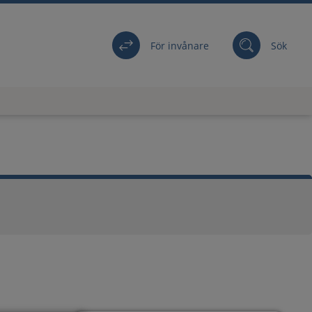
För invånare
Sök