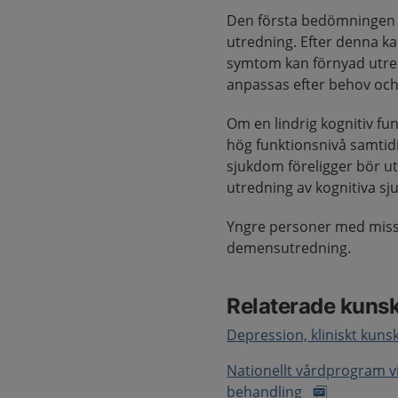
Den första bedömningen g
utredning. Efter denna kan
symtom kan förnyad utredn
anpassas efter behov oc
Om en lindrig kognitiv f
hög funktionsnivå samti
sjukdom föreligger bör ut
utredning av kognitiva s
Yngre personer med miss
demensutredning.
Relaterade kuns
Depression, kliniskt kun
Nationellt vårdprogram 
behandling