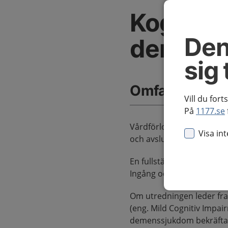
Kognitiv
Den
demens
sig 
Omfattning av
Vill du fort
På
1177.se
Vårdförloppet inleds vid
Visa in
och avslutas vid bekräftad
En fullständig beskrivnin
Ingång och utgång.
Om utredningen leder fram
(eng. Mild Cognitiv Impair
demenssjukdom bekräftats