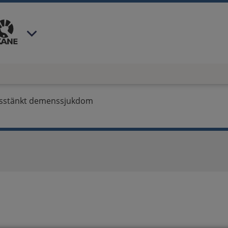
 har valt region
Skåne
.
 misstänkt demenssjukdom