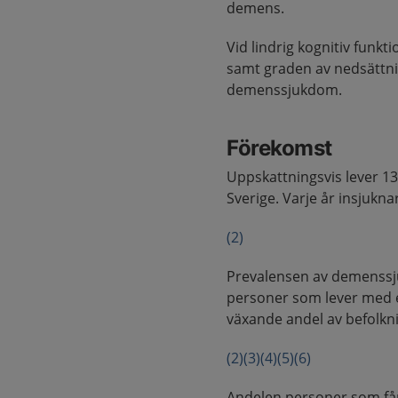
demens.
Vid lindrig kognitiv funk
samt graden av nedsättni
demenssjukdom.
Förekomst
Uppskattningsvis lever 
Sverige. Varje år insjukn
(2)
Prevalensen av demenssjuk
personer som lever med 
växande andel av befolkni
(2)
(3)
(4)
(5)
(6)
Andelen personer som får 