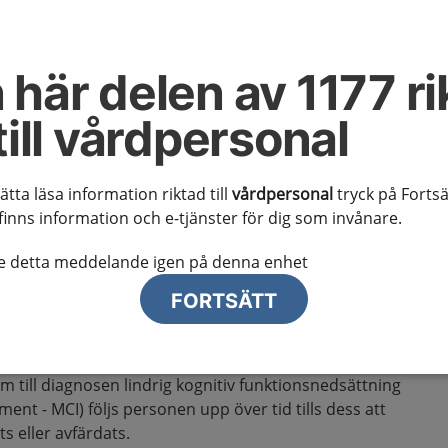
 svikt vid misstänkt
 här delen av 1177 ri
sjukdom
till vårdpersonal
 kunskapsstödet
sätta läsa information riktad till
vårdpersonal
tryck på Fortsä
finns information och e-tjänster för dig som invånare.
 misstanke om kognitiv svikt orsakad av demenssjukdom
te detta meddelande igen på denna enhet
 diagnos, alternativt då misstanke inte kvarstår.
FORTSÄTT
g av kriterier för omfattningen finns under rubriken
 till diagnosen lindrig kognitiv funktionsnedsättning
ment - MCI) följs personen upp över tid tills dess att
 eller avfärdats.