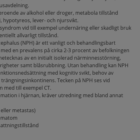
usavdelning.
beroende av alkohol eller droger, metabola tillstånd
hypotyreos, lever- och njursvikt.
syndrom vid till exempel undernäring eller skadligt bruk
ntiellt allvarligt tillstånd.
phalus (NPH) är ett vanligt och behandlingsbart
e med en prevalens på cirka 2-3 procent av befolkningen
etecknas av en initialt isolerad närminnesstörning,
årigheter samt blåsrubbning. Utan behandling kan NPH
 funktionsnedsättning med kognitiv svikt, behov av
trängningsinkontinens. Tecken på NPH ses vid
n med till exempel CT.
ammation i hjärnan, kräver utredning med bland annat
eller metastas)
hematom
ttningstillstånd