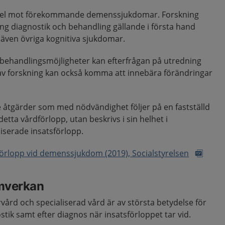
del mot förekommande demenssjukdomar. Forskning
ring diagnostik och behandling gällande i första hand
även övriga kognitiva sjukdomar.
behandlingsmöjligheter kan efterfrågan på utredning
av forskning kan också komma att innebära förändringar
e åtgärder som med nödvändighet följer på en fastställd
etta vårdförlopp, utan beskrivs i sin helhet i
iserade insatsförlopp.
förlopp vid demenssjukdom (2019), Socialstyrelsen
mverkan
ård och specialiserad vård är av största betydelse för
stik samt efter diagnos när insatsförloppet tar vid.