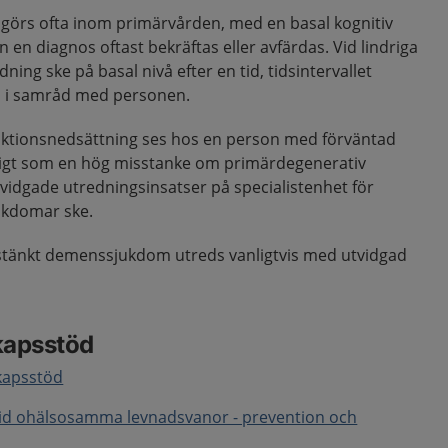
örs ofta inom primärvården, med en basal kognitiv
 en diagnos oftast bekräftas eller avfärdas. Vid lindriga
ing ske på basal nivå efter en tid, tidsintervallet
h i samråd med personen.
unktionsnedsättning ses hos en person med förväntad
digt som en hög misstanke om primärdegenerativ
vidgade utredningsinsatser på specialistenhet för
jukdomar ske.
tänkt demenssjukdom utreds vanligtvis med utvidgad
kapsstöd
skapsstöd
vid ohälsosamma levnadsvanor - prevention och