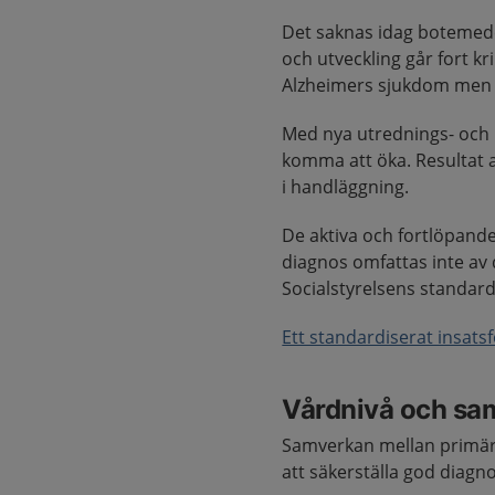
Det saknas idag boteme
och utveckling går fort k
Alzheimers sjukdom men 
Med nya utrednings- och 
komma att öka. Resultat 
i handläggning.
De aktiva och fortlöpand
diagnos omfattas inte av d
Socialstyrelsens standard
Ett standardiserat insats
Vårdnivå och sa
Samverkan mellan primärv
att säkerställa god diagno