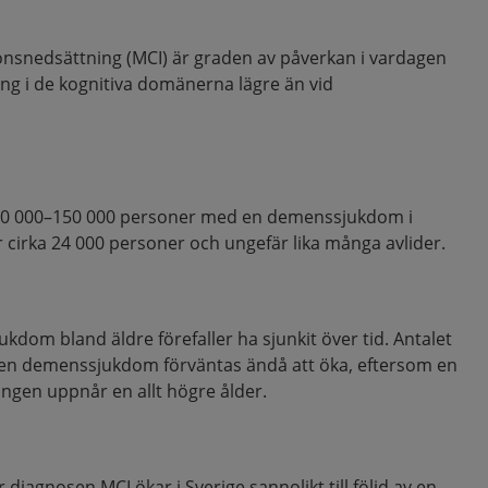
tionsnedsättning (MCI) är graden av påverkan i vardagen
ng i de kognitiva domänerna lägre än vid
130 000–150 000 personer med en demenssjukdom i
ar cirka 24 000 personer och ungefär lika många avlider.
dom bland äldre förefaller ha sjunkit över tid. Antalet
en demenssjukdom förväntas ändå att öka, eftersom en
ngen uppnår en allt högre ålder.
diagnosen MCI ökar i Sverige sannolikt till följd av en