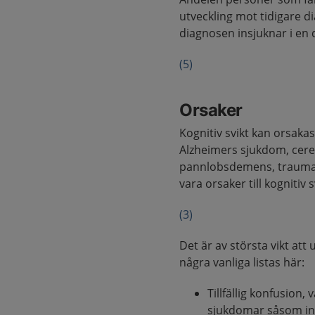
utveckling mot tidigare d
diagnosen insjuknar i en
(5)
Orsaker
Kognitiv svikt kan orsaka
Alzheimers sjukdom, cer
pannlobsdemens, traumati
vara orsaker till kognitiv s
(3)
Det är av största vikt att
några vanliga listas här:
Tillfällig konfusio
sjukdomar såsom infe