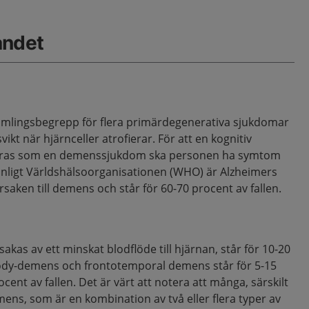
åndet
mlingsbegrepp för flera primärdegenerativa sjukdomar
svikt när hjärnceller atrofierar. För att en kognitiv
iceras som en demenssjukdom ska personen ha symtom
Enligt Världshälsoorganisationen (WHO) är Alzheimers
saken till demens och står för 60-70 procent av fallen.
kas av ett minskat blodflöde till hjärnan, står för 10-20
body-demens och frontotemporal demens står för 5-15
cent av fallen. Det är värt att notera att många, särskilt
ens, som är en kombination av två eller flera typer av