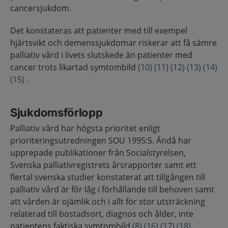
cancersjukdom.
Det konstateras att patienter med till exempel
hjärtsvikt och demenssjukdomar riskerar att få sämre
palliativ vård i livets slutskede än patienter med
cancer trots likartad symtombild
(10)
(11)
(12)
(13)
(14)
(15)
.
Sjukdomsförlopp
Palliativ vård har högsta prioritet enligt
prioriteringsutredningen SOU 1995:5. Ändå har
upprepade publikationer från Socialstyrelsen,
Svenska palliativregistrets årsrapporter samt ett
flertal svenska studier konstaterat att tillgången till
palliativ vård är för låg i förhållande till behoven samt
att vården är ojämlik och i allt för stor utsträckning
relaterad till bostadsort, diagnos och ålder, inte
patientens faktiska symtombild
(8)
(16)
(17)
(18)
.