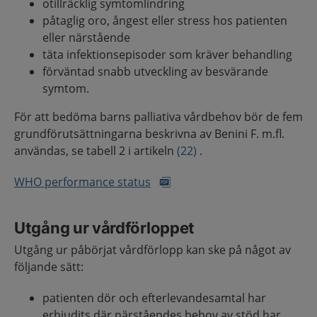
otillräcklig symtomlindring
påtaglig oro, ångest eller stress hos patienten
eller närstående
täta infektionsepisoder som kräver behandling
förväntad snabb utveckling av besvärande
symtom.
För att bedöma barns palliativa vårdbehov bör de fem
grundförutsättningarna beskrivna av Benini F. m.fl.
användas, se tabell 2 i artikeln
(22)
.
WHO performance status
Utgång ur vårdförloppet
Utgång ur påbörjat vårdförlopp kan ske på något av
följande sätt:
patienten dör och efterlevandesamtal har
erbjudits där närståendes behov av stöd har