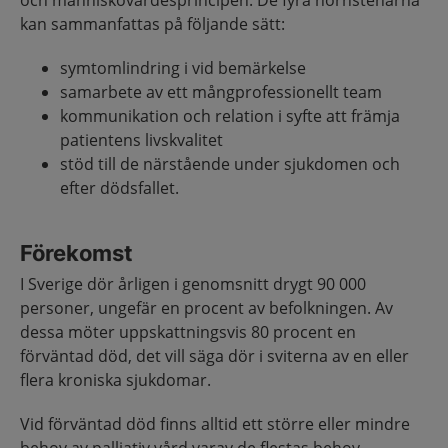
och människovärdesprincipen. De fyra hörnstenarna
kan sammanfattas på följande sätt:
symtomlindring i vid bemärkelse
samarbete av ett mångprofessionellt team
kommunikation och relation i syfte att främja
patientens livskvalitet
stöd till de närstående under sjukdomen och
efter dödsfallet.
Förekomst
I Sverige dör årligen i genomsnitt drygt 90 000
personer, ungefär en procent av befolkningen. Av
dessa möter uppskattningsvis 80 procent en
förväntad död, det vill säga dör i sviterna av en eller
flera kroniska sjukdomar.
Vid förväntad död finns alltid ett större eller mindre