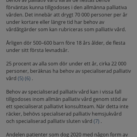
behov av palliativ vård varav de flestas behov
förväntas kunna tillgodoses i den allmänna palliativa
vården. Det innebär att drygt 70 000 personer per år
under kortare eller längre tid har behov av
vårdåtgärder som kan rubriceras som palliativ vård.
Årligen dör 500–600 barn före 18 års ålder, de flesta
under sitt första levnadsår.
25 procent av alla som dör under ett år, cirka 22 000
personer, beräknas ha behov av specialiserad palliativ
vård
(5)
(6)
.
Behov av specialiserad palliativ vård kan i vissa fall
tillgodoses inom allmän palliativ vård genom stöd av
ett specialiserat palliativt konsultteam. När detta inte
räcker, behövs specialiserad palliativ hemsjukvård
och specialiserad palliativ sluten vård
(7)
.
Andelen patienter som dog 2020 med någon form av