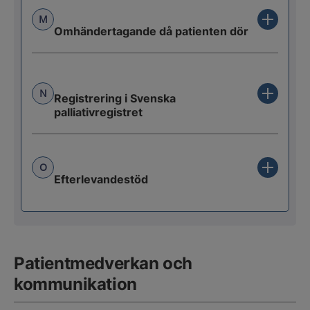
M
Omhändertagande då patienten dör
N
Registrering i Svenska
palliativregistret
O
Efterlevandestöd
Patientmedverkan och
kommunikation