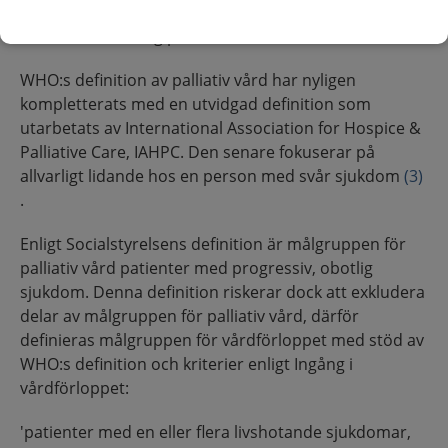
livet eller åtgärda akuta tillstånd, i dokumentet
benämnt som tidig palliativ fas.
WHO:s definition av palliativ vård har nyligen
kompletterats med en utvidgad definition som
utarbetats av International Association for Hospice &
Palliative Care, IAHPC. Den senare fokuserar på
allvarligt lidande hos en person med svår sjukdom
(3)
.
Enligt Socialstyrelsens definition är målgruppen för
palliativ vård patienter med progressiv, obotlig
sjukdom. Denna definition riskerar dock att exkludera
delar av målgruppen för palliativ vård, därför
definieras målgruppen för vårdförloppet med stöd av
WHO:s definition och kriterier enligt Ingång i
vårdförloppet:
'patienter med en eller flera livshotande sjukdomar,