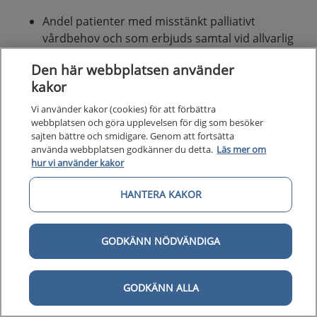
Andel patienter med misstänkt palliativt
vårdbehov och som erbjuds samtal vid allvarlig
sjukdom
Den här webbplatsen använder
andel patienter med palliativa vårdbehov som
kakor
symtomskattas med ett strukturerat
skattningsinstrument, till exempel IPOS, ESAS
Vi använder kakor (cookies) för att förbättra
eller Abbey Pain Scale
webbplatsen och göra upplevelsen för dig som besöker
sajten bättre och smidigare. Genom att fortsätta
andel patienter med palliativa vårdbehov som
använda webbplatsen godkänner du detta.
Läs mer om
har en dokumenterad vårdplan för den palliativa
hur vi använder kakor
vården
andel patienter med palliativa vårdbehov som
HANTERA KAKOR
har ordinerade vid-behovsläkemedel mot
förväntade symtomgenombrott
Andel patienter med palliativa vårdbehov som
GODKÄNN NÖDVÄNDIGA
har dokumenterad munhälsobedömning
Andel patienter med palliativa vårdbehov som
GODKÄNN ALLA
erhåller samtal vid allvarlig sjukdom
Andel patienter med palliativa vårdbehov där