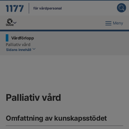
för vårdpersonal
Meny
Du har valt region
Skåne
.
Vårdförlopp
Palliativ vård
Sidans innehåll
Palliativ vård
Omfattning av kunskapsstödet