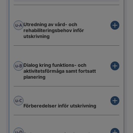
Utredning av vård- och
u-A
rehabiliteringsbehov inför
utskrivning
Dialog kring funktions- och
u-B
aktivitetsförmåga samt fortsatt
planering
u-C
Förberedelser inför utskrivning
u-D