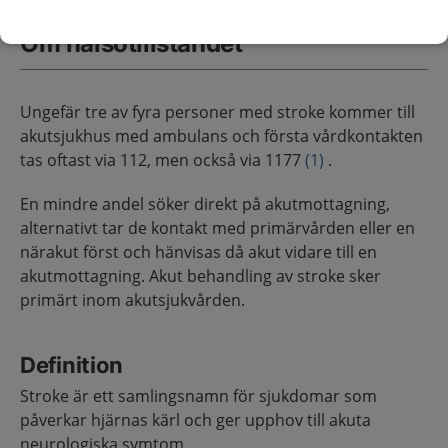
Om hälsotillståndet
Ungefär tre av fyra personer med stroke kommer till
akutsjukhus med ambulans och första vårdkontakten
tas oftast via 112, men också via 1177
(1)
.
En mindre andel söker direkt på akutmottagning,
alternativt tar de kontakt med primärvården eller en
närakut först och hänvisas då akut vidare till en
akutmottagning. Akut behandling av stroke sker
primärt inom akutsjukvården.
Definition
Stroke är ett samlingsnamn för sjukdomar som
påverkar hjärnas kärl och ger upphov till akuta
neurologiska symtom.