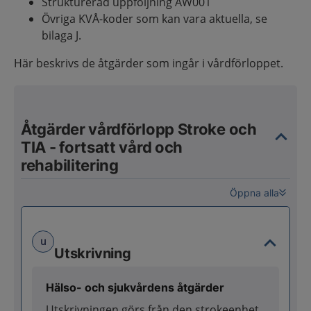
Strukturerad uppföljning AW001
Övriga KVÅ-koder som kan vara aktuella, se
bilaga J.
Här beskrivs de åtgärder som ingår i vårdförloppet.
Åtgärder vårdförlopp Stroke och
TIA - fortsatt vård och
rehabilitering
Öppna alla
u
Utskrivning
Hälso- och sjukvårdens åtgärder
Utskrivningen görs från den strokeenhet