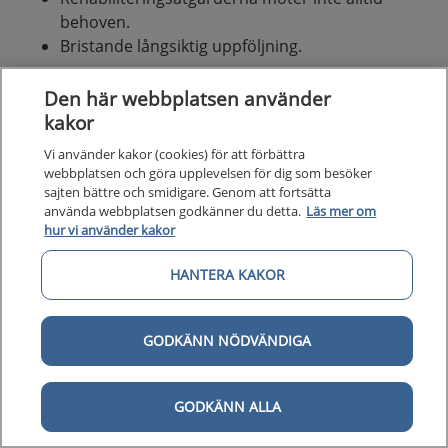
behoven.
Bristande långsiktig uppföljning.
Den här webbplatsen använder
Nulägesbeskrivning av patienters
kakor
erfarenheter
Vi använder kakor (cookies) för att förbättra
Bilden nedan är en grafisk presentation av i nuläget
webbplatsen och göra upplevelsen för dig som besöker
vanligt förekommande erfarenheter av hälso- och
sajten bättre och smidigare. Genom att fortsätta
använda webbplatsen godkänner du detta.
Läs mer om
sjukvården hos personer med stroke eller TIA.
hur vi använder kakor
I kolumn 1 beskrivs identifierade positiva och
HANTERA KAKOR
negativa patientupplevelser.
I kolumn 2 anges för patienten vanligt
förekommande aktiviteter och åtgärder.
GODKÄNN NÖDVÄNDIGA
I kolumn 3 beskrivs vårdens vanligt
förekommande aktiviteter och åtgärder.
I kolumn 4 beskrivs huvudsakliga utmaningar
GODKÄNN ALLA
som patienterna möter. Vårdförloppet är