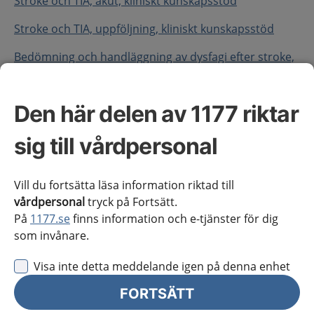
Stroke och TIA, akut, kliniskt kunskapsstöd
Stroke och TIA, uppföljning, kliniskt kunskapsstöd
Bedömning och handläggning av dysfagi efter stroke,
vårdriktlinje
Handläggning av kryptogen stroke – slutning av PFO,
Den här delen av 1177 riktar
vårdriktlinje
sig till vårdpersonal
Handläggning av reperfusionsbehandling vid
ischemisk stroke, vårdriktlinje
Vill du fortsätta läsa information riktad till
Ny rehabiliteringsbedömning efter stroke,
vårdpersonal
tryck på Fortsätt.
vårdriktlinje
På
1177.se
finns information och e-tjänster för dig
som invånare.
Tidig understödd utskrivning från sjukhus med
rehabilitering i hemmet efter stroke, vårdriktlinje
Visa inte detta meddelande igen på denna enhet
Uppföljning efter stroke och TIA – Post-stroke-
FORTSÄTT
checklistan, vårdriktlinje