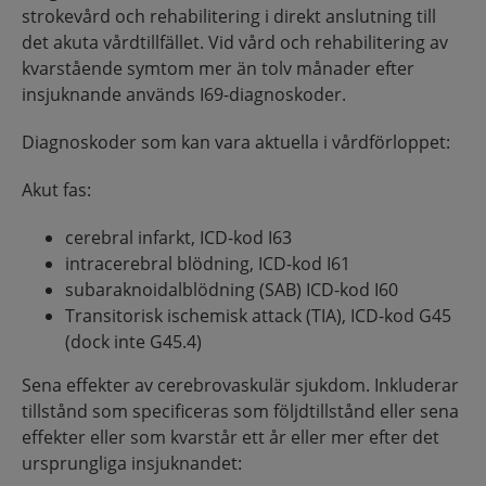
strokevård och rehabilitering i direkt anslutning till
det akuta vårdtillfället. Vid vård och rehabilitering av
kvarstående symtom mer än tolv månader efter
insjuknande används I69-diagnoskoder.
Diagnoskoder som kan vara aktuella i vårdförloppet:
Akut fas:
cerebral infarkt, ICD-kod I63
intracerebral blödning, ICD-kod I61
subaraknoidalblödning (SAB) ICD-kod I60
Transitorisk ischemisk attack (TIA), ICD-kod G45
(dock inte G45.4)
Sena effekter av cerebrovaskulär sjukdom. Inkluderar
tillstånd som specificeras som följdtillstånd eller sena
effekter eller som kvarstår ett år eller mer efter det
ursprungliga insjuknandet: