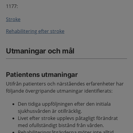
1177:
Stroke
Rehabilitering efter stroke
Utmaningar och mål
Patientens utmaningar
Utifrån patienters och närståendes erfarenheter har
följande övergripande utmaningar identifierats:
Den tidiga uppföljningen efter den initiala
sjukhusvården är otillräcklig.
Livet efter stroke upplevs påtagligt förändrat
med ofullständigt bistånd från vården.
Rehabiliteringsåtgärderna möter inte alltid