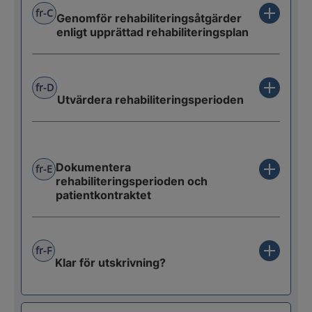
fr-C
Genomför rehabiliteringsåtgärder
enligt upprättad rehabiliteringsplan
fr-D
Utvärdera rehabiliteringsperioden
Dokumentera
fr-E
rehabiliteringsperioden och
patientkontraktet
fr-F
Klar för utskrivning?