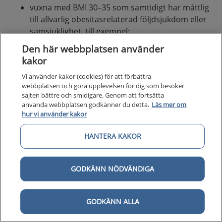
vuxna med BMI 30–35 som samtidigt har måttlig
till allvarlig obesitasrelaterad följdsjukdom eller
samsjuklighet, till exempel:
typ 2-diabetes
Den här webbplatsen använder
sömnapnésyndrom
kakor
svår artros och inför proteskirurgi
Vi använder kakor (cookies) för att förbättra
viktnedgång inför annat kirurgiskt ingrepp
webbplatsen och göra upplevelsen för dig som besöker
med stark indikation.
sajten bättre och smidigare. Genom att fortsätta
använda webbplatsen godkänner du detta.
Läs mer om
hur vi använder kakor
Förväntade effekter av obesitaskirurgi
Det finns god evidens för att den fysiska och sociala
HANTERA KAKOR
livskvaliteten förbättras bestående post-operativt
[16,83], medan förbättringar avseende mental
GODKÄNN NÖDVÄNDIGA
hälsorelaterad livskvalitet är mindre och tenderar att
återgå till preoperativa nivåer över tid.
GODKÄNN ALLA
Obesitaskirurgiska operationsmetoder