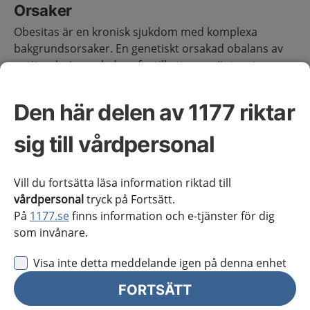
Orsaker
Obesitas är en kronisk sjukdom med komplexa
bakgrundsorsaker. En genetiskt orsakad obalans av
aptitregleringen leder ofta till att energiintaget
överstiger energiförbrukningen. Att bibehålla
viktnedgång är svårt då kroppen vill återta vikten
Den här delen av 1177 riktar
genom ökad hunger och minskad mättnadskänsla.
sig till vårdpersonal
Orsakssamband
Ärftliga, miljömässiga, beteendemässiga och
Vill du fortsätta läsa information riktad till
socioekonomiska faktorer samspelar. liksom svåra
vårdpersonal
tryck på Fortsätt.
livshändelser, mobbning, psykisk sjukdom eller
På
1177.se
finns information och e-tjänster för dig
psykosocial utsatthet.
som invånare.
Människor med obesitas blir stigmatiserade och
Visa inte detta meddelande igen på denna enhet
diskriminerade, vilket kan bidra till ytterligare
FORTSÄTT
viktuppgång.