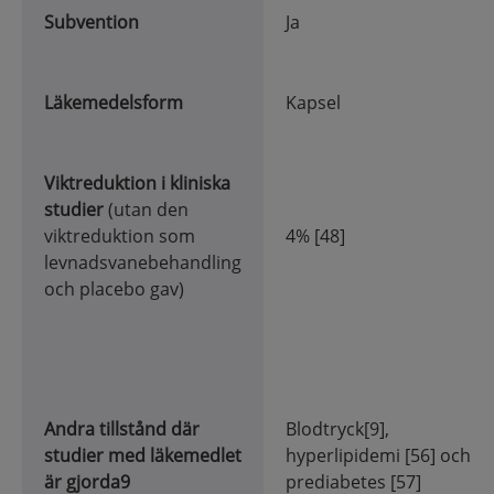
Subvention
Ja
Läkemedels
form
Kapsel
Viktreduk
tion i kliniska
studier
(utan den
viktreduktion som
4% [48]
levnadsvanebehandling
och placebo gav)
Andra tillstånd där
Blodtryck[9],
studier med läkemedlet
hyperlipidemi [56] och
är gjorda9
prediabetes [57]