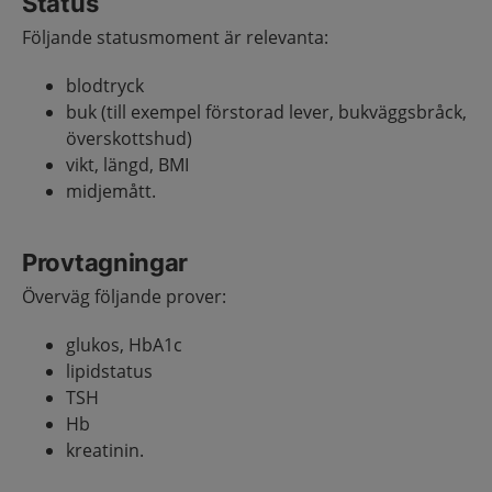
Status
Följande statusmoment är relevanta:
blodtryck
buk (till exempel förstorad lever, bukväggsbråck,
överskottshud)
vikt, längd, BMI
midjemått.
Provtagningar
Överväg följande prover:
glukos, HbA1c
lipidstatus
TSH
Hb
kreatinin.