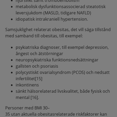
njursvikt samt tromboembolism
metabolisk dysfunktionsassocierad steatotisk
leversjukdom (MASLD, tidigare NAFLD)
idiopatisk intrakraniell hypertension.
Samsjuklighet relaterat obesitas, det vill säga tillstånd
med samband till obesitas, till exempel:
psykiatriska diagnoser, till exempel depression,
ångest och ätstörningar
neuropsykiatriska funktionsnedsättningar
gallsten och psoriasis
polycystiskt ovarialsyndrom (PCOS) och nedsatt
infertilitet[15]
inkontinens
sänkt hälsorelaterad livskvalitet, både fysisk och
mental [16].
Personer med BMI 30–
35 utan aktuella obesitasrelaterade riskfaktorer kan