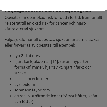
Följdsjukdomar och samsjuklighet
Obesitas innebär ökad risk för död i förtid, framför allt
relaterat till en ökad risk för cancer och hjärt-
kärlrelaterad sjukdom.
Följdsjukdomar till obesitas, sjukdomar som orsakas
eller förvärras av obesitas, till exempel:
typ 2-diabetes
hjärt-kärlsjukdomar [14], såsom hypertoni,
förmaksflimmer, hjärtsvikt, hjärtinfarkt och
stroke
olika cancerformer
dyslipidemi
sömnapnésyndrom
artros i viktbärande leder (främst höfter, knän
och fötter)