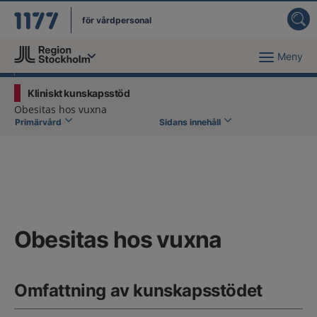
för vårdpersonal
Meny
Du har valt region
Stockholms län
.
Kliniskt kunskapsstöd
Obesitas hos vuxna
Primärvård
Sidans innehåll
Obesitas hos vuxna
Omfattning av kunskapsstödet