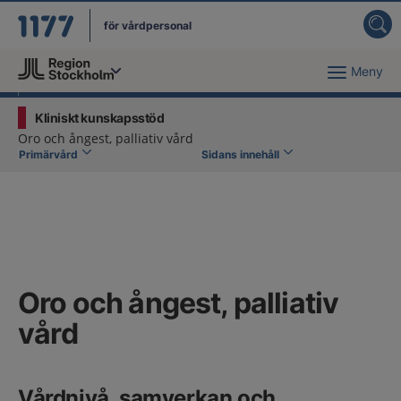
för vårdpersonal
Meny
Du har valt region
Stockholms län
.
Kliniskt kunskapsstöd
Oro och ångest, palliativ vård
Primärvård
Sidans innehåll
Oro och ångest, palliativ
vård
Vårdnivå, samverkan och