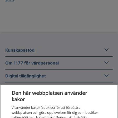
Kunska
Kunskapsstöd
Om 1177
Om 1177 för vårdpersonal
Digital 
Digital tillgänglighet
Den här webbplatsen använder
kakor
Vi använder kakor (cookies) för att förbättra
Till startsidan för 1177 för v
webbplatsen och göra upplevelsen för dig som besöker
för vårdpersonal
sajten bättre och smidigare. Genom att fortsätta