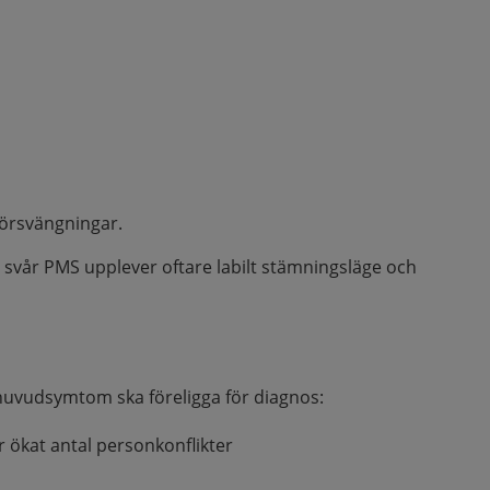
mörsvängningar.
 svår PMS upplever oftare labilt stämningsläge och
e huvudsymtom ska föreligga för diagnos:
ller ökat antal personkonflikter