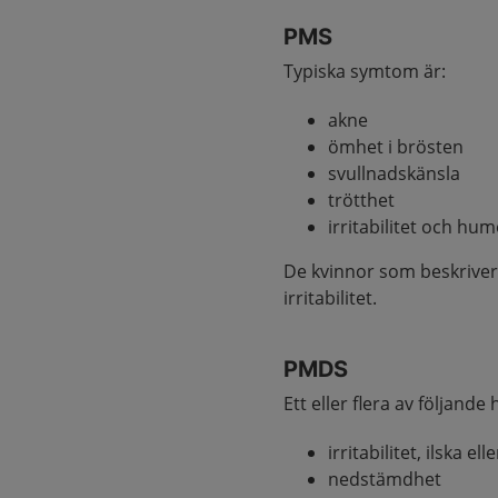
PMS
Typiska symtom är:
akne
ömhet i brösten
svullnadskänsla
trötthet
irritabilitet och hu
De kvinnor som beskriver
irritabilitet.
PMDS
Ett eller flera av följand
irritabilitet, ilska e
nedstämdhet