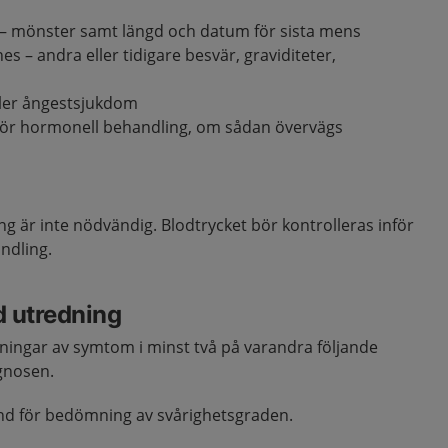
– mönster samt längd och datum för sista mens
 – andra eller tidigare besvär, graviditeter,
ller ångestsjukdom
för hormonell behandling, om sådan övervägs
 är inte nödvändig. Blodtrycket bör kontrolleras inför
ndling.
d utredning
tningar av symtom i minst två på varandra följande
gnosen.
rund för bedömning av svårighetsgraden.