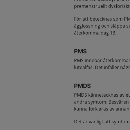
premenstruellt dysforisk
För att betecknas som PM
ägglossning och släppa se
återkomma dag 13.
PMS
PMS innebär återkommand
lutealfas. Det infaller nå
PMDS
PMDS kännetecknas av ett
andra symtom. Besvären ha
kunna förklaras av annan
Det är vanligt att symtomen