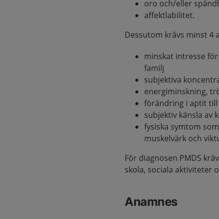
oro och/eller spänd
affektlabilitet.
Dessutom krävs minst 4 a
minskat intresse för 
familj
subjektiva koncentr
energiminskning, tr
förändring i aptit ti
subjektiv känsla av k
fysiska symtom som 
muskelvärk och vik
För diagnosen PMDS krävs
skola, sociala aktiviteter 
Anamnes