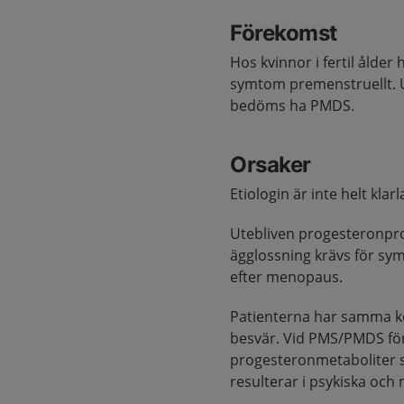
Förekomst
Hos kvinnor i fertil ålder
symtom premenstruellt. 
bedöms ha PMDS.
Orsaker
Etiologin är inte helt klarl
Utebliven progesteronprod
ägglossning krävs för sy
efter menopaus.
Patienterna har samma k
besvär. Vid PMS/PMDS före
progesteronmetaboliter 
resulterar i psykiska oc