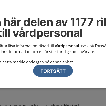
truellt syndrom
 här delen av 1177 ri
till vårdpersonal
erkan och remissrutiner
sätta läsa information riktad till
vårdpersonal
tryck på Fortsä
kholm
finns information och e-tjänster för dig som invånare.
för primärvården i Region Stockholm hittar du på
te detta meddelande igen på denna enhet
FORTSÄTT
åndet
utgörs av premenstruellt syndrom (PMS) och