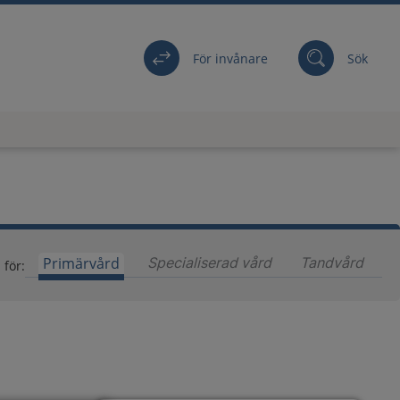
För invånare
Sök
Primärvård
Specialiserad vård
Innehåll för special
Tandvård
Inneh
 för: