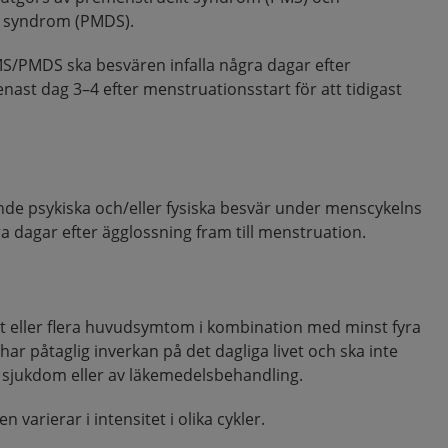
t syndrom (PMDS).
S/PMDS ska besvären infalla några dagar efter
nast dag 3–4 efter menstruationsstart för att tidigast
e psykiska och/eller fysiska besvär under menscykelns
gra dagar efter ägglossning fram till menstruation.
 eller flera huvudsymtom i kombination med minst fyra
r påtaglig inverkan på det dagliga livet och ska inte
 sjukdom eller av läkemedelsbehandling.
 varierar i intensitet i olika cykler.