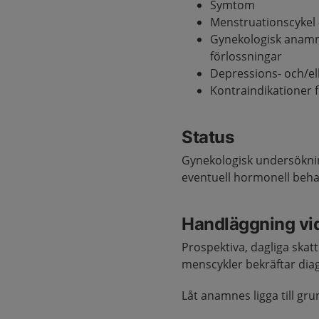
Symtom
Menstruationscykel 
Gynekologisk anamnes
förlossningar
Depressions- och/e
Kontraindikationer 
Status
Gynekologisk undersökning
eventuell hormonell beha
Handläggning vi
Prospektiva, dagliga skat
menscykler bekräftar dia
Låt anamnes ligga till g