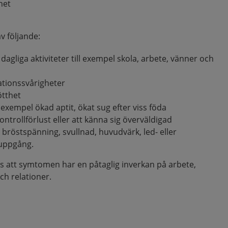
het
v följande:
dagliga aktiviteter till exempel skola, arbete, vänner och
ationssvårigheter
ötthet
ll exempel ökad aptit, ökat sug efter viss föda
ontrollförlust eller att känna sig överväldigad
bröstspänning, svullnad, huvudvärk, led- eller
tuppgång.
 att symtomen har en påtaglig inverkan på arbete,
och relationer.