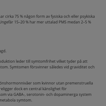
 har cirka 75 % någon form av fysiska och eller psykiska
Ungefär 15–20 % har mer uttalad PMS medan 2–5 %
agd.
uktion leder till symtomfrihet vilket tyder på att
mtom. Symtomen försvinner således vid graviditet och
önshormonnivåer som kvinnor utan premenstruella
ligger dock en central känslighet för
som via GABA-, serotonin- och dopaminerga system
h metabola symtom.