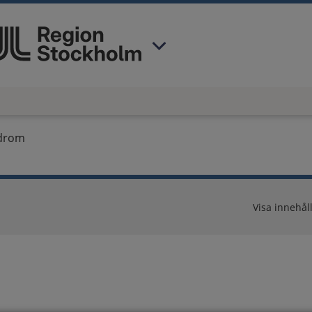
 har valt region
Stockholms län
.
ndrom
Visa innehåll