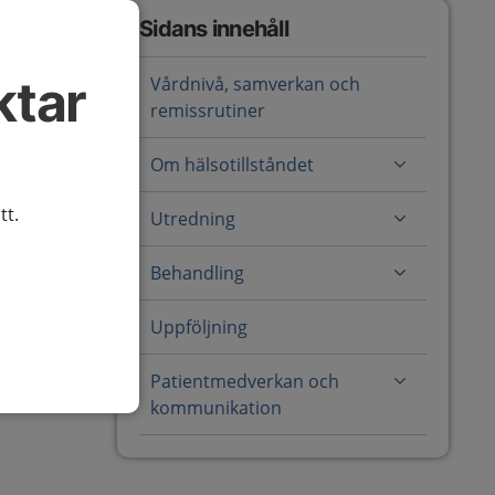
Sidans innehåll
ktar
Vårdnivå, samverkan och
remissrutiner
Om hälsotillståndet
tt.
Utredning
Behandling
Uppföljning
Patientmedverkan och
kommunikation