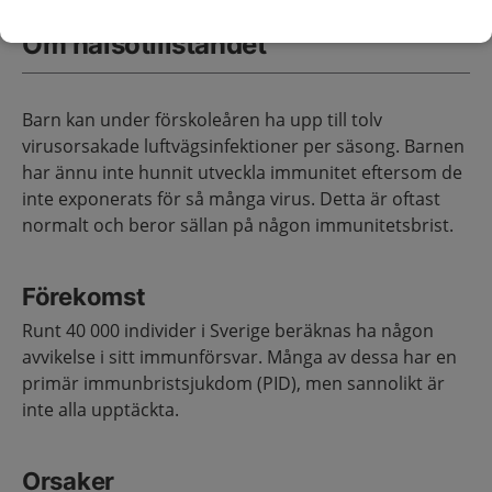
Om hälsotillståndet
Barn kan under förskoleåren ha upp till tolv
virusorsakade luftvägsinfektioner per säsong. Barnen
har ännu inte hunnit utveckla immunitet eftersom de
inte exponerats för så många virus. Detta är oftast
normalt och beror sällan på någon immunitetsbrist.
Förekomst
Runt 40 000 individer i Sverige beräknas ha någon
avvikelse i sitt immunförsvar. Många av dessa har en
primär immunbristsjukdom (PID), men sannolikt är
inte alla upptäckta.
Orsaker