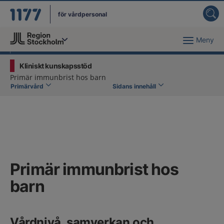
för vårdpersonal
Meny
Du har valt region
Stockholms län
.
Kliniskt kunskapsstöd
Primär immunbrist hos barn
Primärvård
Sidans innehåll
Primär immunbrist hos
barn
Vårdnivå, samverkan och