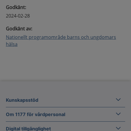
Godkänt
:
2024-02-28
Godkänt av
:
Nationellt programområde barns och ungdomars
hälsa
Kunska
Kunskapsstöd
Om 1177
Om 1177 för vårdpersonal
Digital 
Digital tillgänglighet