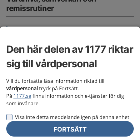
remissrutiner
Stockholms län
Den här delen av 1177 riktar
För Region Stockholm
Kunskapsstöd anpassade för primärvården i
sig till vårdpersonal
Region Stockholm hittar du på
Viss.nu
Vill du fortsätta läsa information riktad till
Omfattning av kunskapsstödet
vårdpersonal
tryck på Fortsätt.
På
1177.se
finns information och e-tjänster för dig
som invånare.
Rekommendationen ger stöd att upptäcka primär
immunbristsjukdom (PID) hos barn. Numera kallas
Visa inte detta meddelande igen på denna enhet
det medfödda avvikelser i immunförsvaret (Inborn
FORTSÄTT
Errors of Immunity - IEI).