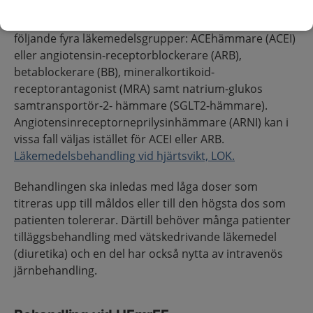
Första linjens behandling vid HFrEF
Första linjens behandling omfattar för närvarande
följande fyra läkemedelsgrupper: ACEhämmare (ACEI)
eller angiotensin-receptorblockerare (ARB),
betablockerare (BB), mineralkortikoid-
receptorantagonist (MRA) samt natrium-glukos
samtransportör-2- hämmare (SGLT2-hämmare).
Angiotensinreceptorneprilysinhämmare (ARNI) kan i
vissa fall väljas istället för ACEI eller ARB.
Läkemedelsbehandling vid hjärtsvikt, LOK.
Behandlingen ska inledas med låga doser som
titreras upp till måldos eller till den högsta dos som
patienten tolererar. Därtill behöver många patienter
tilläggsbehandling med vätskedrivande läkemedel
(diuretika) och en del har också nytta av intravenös
järnbehandling.