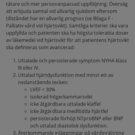
tätare och mer personanpassad uppföljning. Överväg
att erbjuda samtal vid allvarlig sjukdom eftersom
tillståndet har en allvarlig prognos (se Bilaga F -
Palliativ vård vid hjärtsvikt). Samtliga kriterier ska vara
uppfyllda och patienten ska ha högsta tolerabla doser
av läkemedel vid hjärtsvikt för att patientens hjärtsvikt
ska definieras som avancerad:
Uttalade och persisterade symptom NYHA klass
III eller IV.​
Uttalad hjärtdysfunktion med minst ett av
nedanstående tecken:​
LVEF < 30%​
isolerad högerkammarsvikt​
icke åtgärdbara uttalade klaffel​
icke åtgärdbara medfödda hjärtfel​
persisterade förhöjt NTproBNP eller BNP
och uttalad diastolisk dysfunktion. ​
Återkommande inläggningar på vårdinrättning