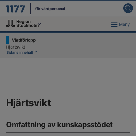
för vårdpersonal
Meny
Du har valt region
Stockholms län
.
Vårdförlopp
Hjärtsvikt
Sidans innehåll
Hjärtsvikt
Omfattning av kunskapsstödet