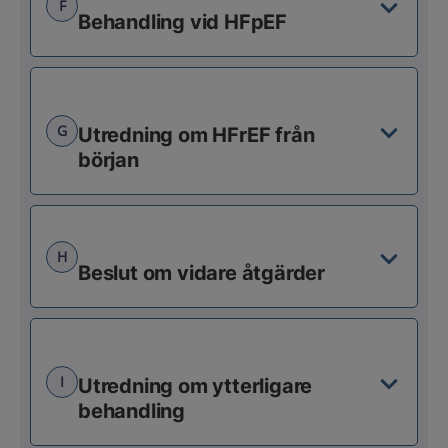
F
Behandling vid HFpEF
G
Utredning om HFrEF från
början
H
Beslut om vidare åtgärder
I
Utredning om ytterligare
behandling