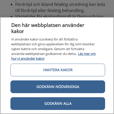
Fördröjd och ibland felaktig utredning kan leda
till fördröjd eller felaktig behandling.
Väntetider för ekokardiografi är långa och kan
medföra försämring av hjärtsvikten och oro.
Den här webbplatsen använder
Brister i följsamhet till riktlinjer avseende
kakor
behandling.
Vi använder kakor (cookies) för att förbättra
webbplatsen och göra upplevelsen för dig som besöker
sajten bättre och smidigare. Genom att fortsätta
Nulägesbeskrivning av patienters
använda webbplatsen godkänner du detta.
Läs mer om
erfarenheter
hur vi använder kakor
Figur 2 är en grafisk presentation av i nuläget vanligt
HANTERA KAKOR
förekommande erfarenheter av hälso- och sjukvården
hos personer med hjärtsvikt.
GODKÄNN NÖDVÄNDIGA
Kolumn ett beskriver känslor och erfarenheter
som patienterna berättar att de vanligtvis är
med om.
GODKÄNN ALLA
Kolumn två beskriver aktiviteter och åtgärder
som patienten gör.