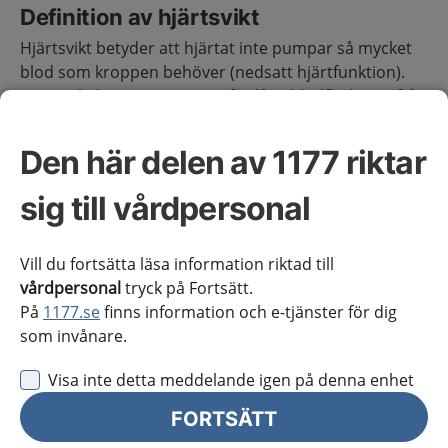
Definition av hjärtsvikt
Hjärtsvikt betyder att hjärtat inte pumpar så mycket
blod som kroppen behöver (nedsatt hjärtfunktion).
Hjärtsvikt kan yttra sig som för låga blodflöden ut från
hjärtat (nedsatt hjärtminutvolym) eller som
blodstockning bakåt från en av eller båda
Den här delen av 1177 riktar
hjärthalvorna (förhöjda fyllnadstryck). Det kan också
vara en kombination av dessa problem.
(1)
sig till vårdpersonal
Definition av åtgärder
Vill du fortsätta läsa information riktad till
vårdpersonal
tryck på Fortsätt.
I avsnittet Vårdförloppets åtgärder används
På
1177.se
finns information och e-tjänster för dig
begreppen första linjens behandling, andra linjens
som invånare.
behandling, hjärtsviktsmottagning och fysisk träning
inom hjärtrehabilitering. Dessa begrepp definieras
Visa inte detta meddelande igen på denna enhet
nedan.
FORTSÄTT