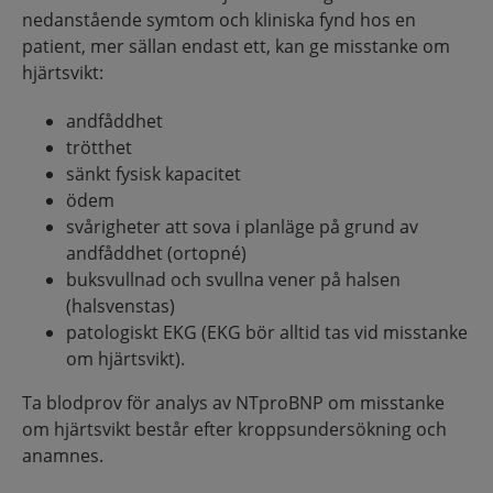
nedanstående symtom och kliniska fynd hos en
patient, mer sällan endast ett, kan ge misstanke om
hjärtsvikt:
andfåddhet
trötthet
sänkt fysisk kapacitet
ödem
svårigheter att sova i planläge på grund av
andfåddhet (ortopné)
buksvullnad och svullna vener på halsen
(halsvenstas)
patologiskt EKG (EKG bör alltid tas vid misstanke
om hjärtsvikt).
Ta blodprov för analys av NTproBNP om misstanke
om hjärtsvikt består efter kroppsundersökning och
anamnes.