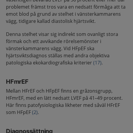
problemet främst tros vara en nedsatt förmåga att ta
emot blod på grund av stelhet i vänsterkammarens
vägg, tidigare kallad diastolisk hjärtsvikt.
Denna stelhet visar sig indirekt som ovanligt stora
förmak och ett avvikande rörelsemönster i
vänsterkammarens vägg. Vid HFpEF ska
hjärtsviktsdiagnos ställas med andra objektiva
patologiska ekokardiografiska kriterier
(17)
.
HFmrEF
Mellan HFrEF och HFpEF finns en gråzonsgrupp,
HFmrEF, med en lätt nedsatt LVEF på 41–49 procent.
Här finns patofysiologiska likheter med såväl HFrEF
som HFpEF
(2)
.
Diagnossättning