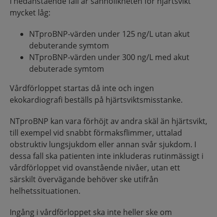
I nedanstående fall är sannolikheten för hjärtsvikt
mycket låg:
NTproBNP-värden under 125 ng/L utan akut
debuterande symtom
NTproBNP-värden under 300 ng/L med akut
debuterade symtom
Vårdförloppet startas då inte och ingen
ekokardiografi beställs på hjärtsviktsmisstanke.
NTproBNP kan vara förhöjt av andra skäl än hjärtsvikt,
till exempel vid snabbt förmaksflimmer, uttalad
obstruktiv lungsjukdom eller annan svår sjukdom. I
dessa fall ska patienten inte inkluderas rutinmässigt i
vårdförloppet vid ovanstående nivåer, utan ett
särskilt övervägande behöver ske utifrån
helhetssituationen.
Ingång i vårdförloppet ska inte heller ske om