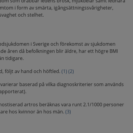
kdom som drabbar ledens brosk, mjukdelar samt lednära
ymtom i form av smärta, igångsättningssvårigheter,
svaghet och stelhet.
 ledsjukdomen i Sverige och förekomst av sjukdomen
 åren då befolkningen blir äldre, har ett högre BMI
än tidigare.
ed, följt av hand och höftled.
(1)
(2)
varierar baserad på vilka diagnoskriterier som används
rapporterat).
gnostiserad artros beräknas vara runt 2.1/1000 personer
igare hos kvinnor än hos män.
(3)