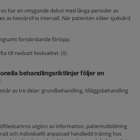
tros har en smygande debut med långa perioder av
es av besvärsfria intervall. När patienten söker sjukvård
.
ångsamt fortskridande förlopp.
a till nedsatt livskvalitet.
(8)
onella behandlingsriktlinjer följer en
d
tår av tre delar: grundbehandling, tilläggsbehandling
ftledsartros utgörs av information, patientutbildning
rad och individuellt anpassad handledd träning hos