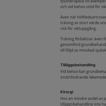
fysioterapeut till exempe
och vid behov stöd för v
Även när höftledsartrose
träning av stort värde un
risk för viktuppgång.
Träning förbättrar även fö
genomförd grundbehandli
till följd av minskad sjuks
Tilläggsbehandling
Vid behov kan grundbeha
smärtlindrande läkemede
Kirurgi
Hos en mindre andel av p
tilläggsbehandling inte har