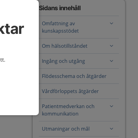
Sidans innehåll
ktar
Omfattning av
kunskapsstödet
Om hälsotillståndet
tt.
Ingång och utgång
Flödesschema och åtgärder
Vårdförloppets åtgärder
Patientmedverkan och
kommunikation
Utmaningar och mål