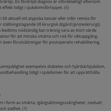
rdröjs. En fördröjd diagnos är ofördelaktigt eftersom
effekt tidigt i sjukdomsförloppet.
(6)
li aktuell vid atypiska besvär eller inför remiss för
tällningstagande till kirurgisk åtgärd (proteskirurgi).
on bedöms nödvändig kan träning vara av stort värde
ration för att minska smärta och risk för viktuppgång.
n även förutsättningar för postoperativ rehabilitering.
 samsjuklighet exempelvis diabetes och hjärtkärlsjukdom,
undbehandling tidigt i sjukdomen för att upprätthålla
p
m i form av smärta, igångsättningssvårigheter, nedsatt
och stelhet.
(7)