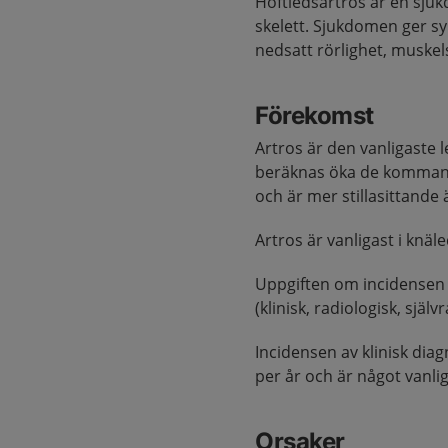
Höftledsartros är en sju
skelett. Sjukdomen ger s
nedsatt rörlighet, muskel
Förekomst
Artros är den vanligaste
beräknas öka de kommande
och är mer stillasittande 
Artros är vanligast i knäl
Uppgiften om incidensen 
(klinisk, radiologisk, själv
Incidensen av klinisk dia
per år och är något vanl
Orsaker