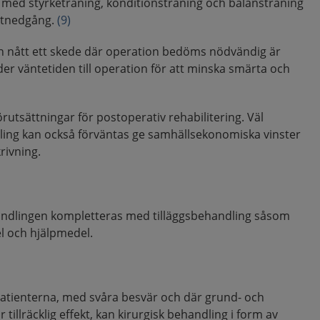
l med styrketräning, konditionsträning och balansträning
iktnedgång.
(9)
n nått ett skede där operation bedöms nödvändig är
der väntetiden till operation för att minska smärta och
rutsättningar för postoperativ rehabilitering. Väl
ng kan också förväntas ge samhällsekonomiska vinster
krivning.
ndlingen kompletteras med tilläggsbehandling såsom
l och hjälpmedel.
atienterna, med svåra besvär och där grund- och
 tillräcklig effekt, kan kirurgisk behandling i form av