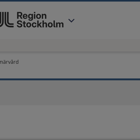
 har valt region
Stockholms län
.
imärvård