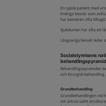
En typisk patient med ar
lindriga besvär som avlös
har besvären ofta tilltagit
Sjukdomen har ofta ett l
Långvariga besvär leder oft
Socialstyrelsens nati
behandlingspyrami
Behandlingspyramiden bes
och kirurgisk behandling.
Grundbehandling
Grundbehandlingen vid hö
om artros samt strukture