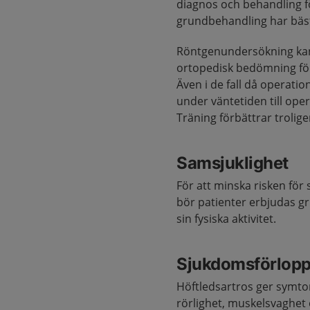
diagnos och behandling fö
grundbehandling har bäst 
Röntgenundersökning kan b
ortopedisk bedömning för s
Även i de fall då operati
under väntetiden till ope
Träning förbättrar trolige
Samsjuklighet
För att minska risken för
bör patienter erbjudas gr
sin fysiska aktivitet.
Sjukdomsförlop
Höftledsartros ger symto
rörlighet, muskelsvaghet 