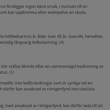
os föreligger ingen känd orsak, i motsats till en
 som kan uppkomma efter exempelvis en skada.
kla höftledsartros är ålder över 45 år, övervikt, hereditet,
 ensidig långvarig ledbelastning.
(4)
 bör ställas kliniskt efter en sammanvägd bedömning av
atus.
(5)
m medför inte ledförändringar som är synliga vid en
 därför kan avsaknad av röntgenfynd inte utesluta
, med avsaknad av röntgenfynd, kan därför leda till att