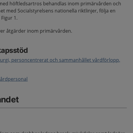
 med höftledsartros behandlas inom primärvården och
et med Socialstyrelsens nationella riktlinjer, följa en
Figur 1.
ver åtgärder inom primärvården.
kapsstöd
urgi, p
ersoncentrerat och sammanhållet vårdförlopp,
 vårdpersonal
åndet