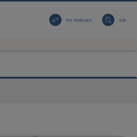
För invånare
Sök