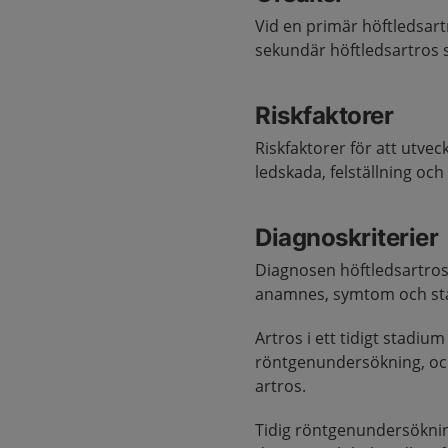
Vid en primär höftledsartr
sekundär höftledsartros
Riskfaktorer
Riskfaktorer för att utvec
ledskada, felställning och
Diagnoskriterier
Diagnosen höftledsartros
anamnes, symtom och st
Artros i ett tidigt stadiu
röntgenundersökning, och
artros.
Tidig röntgenundersökning