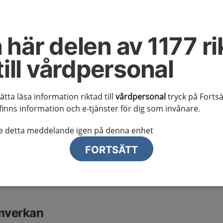
artros - primärvård
 här delen av 1177 ri
till vårdpersonal
 kunskapsstödet
sätta läsa information riktad till
vårdpersonal
tryck på Fortsä
misstanke om höftledsartros, eller vid försämring av
finns information och e-tjänster för dig som invånare.
ros och avslutas vid acceptabel funktions- och
 diagnos som anledning till symtomen eller vid remiss
te detta meddelande igen på denna enhet
inför ställningstagande till kirurgi. Vårdförloppet
behandlande åtgärder inom primärvården.
FORTSÄTT
g av kriterier för omfattningen finns under rubriken
mverkan