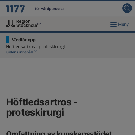
för vårdpersonal
Meny
Du har valt region
Stockholms län
.
Vårdförlopp
Höftledsartros - proteskirurgi
Sidans innehåll
Höftledsartros -
proteskirurgi
Omfattning av kunskapsstödet