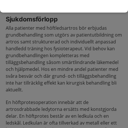
och 69 år för kvinnor.
(3)
Sjukdomsförlopp
Alla patienter med höftledsartros bör erbjudas
grundbehandling som utgörs av patientutbildning om
artros samt strukturerad och individuellt anpassad
handledd träning hos fysioterapeut. Vid behov kan
grundbehandlingen kompletteras med
tilläggsbehandling såsom smärtlindrande läkemedel
och hjälpmedel. Hos en mindre andel patienter med
svåra besvär och där grund- och tilläggsbehandling
inte har tillräcklig effekt kan kirurgisk behandling bli
aktuellt.
En höftprotesoperation innebär att de
artrosdrabbade ledytorna ersätts med konstgjorda
delar. En höftprotes består av en ledkula och en
ledskål. Ledkulan är ofta tillverkad av metall eller ett