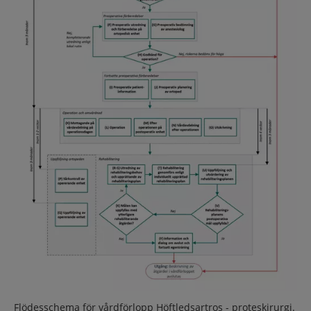
Flödesschema för vårdförlopp Höftledsartros - proteskirurgi.