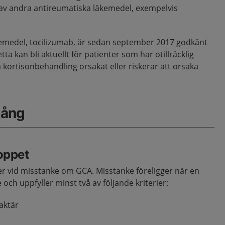
 av andra antireumatiska läkemedel, exempelvis
läkemedel, tocilizumab, är sedan september 2017 godkänt
ta kan bli aktuellt för patienter som har otillräcklig
då kortisonbehandling orsakat eller riskerar att orsaka
gång
loppet
er vid misstanke om GCA. Misstanke föreligger när en
e och uppfyller minst två av följande kriterier:
aktär