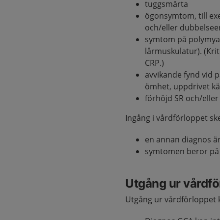
tuggsmärta
ögonsymtom, till e
och/eller dubbelse
symtom på polymyalg
lårmuskulatur). (Kri
CRP.)
avvikande fynd vid p
ömhet, uppdrivet kä
förhöjd SR och/eller
Ingång i vårdförloppet sk
en annan diagnos är 
symtomen beror på 
Utgång ur vårdfö
Utgång ur vårdförloppet k