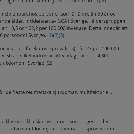
r vanligare bland kvinnor jämfört med män.
(1)
(2)
incip enbart hos personer som är äldre än 50 år och
nde ålder. Incidensen av GCA i Sverige, i åldersgruppen
llan 13,5 och 22,2 per 100 000 invånare. Detta innebär att
90 personer i Sverige.
(1)
(2)
(3)
ne visar en förekomst (prevalens) på 127 per 100 000
 50 år, vilket indikerar att vi idag har runt 4 800
sjukdomen i Sverige.
(2)
ör de flesta reumatiska sjukdomar, multifaktoriell.
de klassiska kliniska symtomen som anges under
pp" nedan samt förhöjda inflammationsprover som