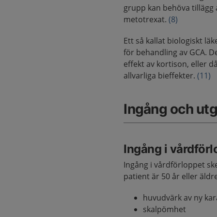
grupp kan behöva tillägg
metotrexat.
(8)
Ett så kallat biologiskt 
för behandling av GCA. Det
effekt av kortison, eller 
allvarliga bieffekter.
(11)
Ingång och ut
Ingång i vårdför
Ingång i vårdförloppet sk
patient är 50 år eller äldr
huvudvärk av ny kar
skalpömhet