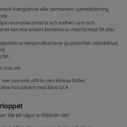
xempel övergående eller permanent synnedsättning
ende
ia reumatika (smärta och stelhet i arm och
teriet kan inte enbart kombineras med förhöjd SR eller
alpation av temporalisartärer (pulsbortfall, sidoskillnad,
rl)
 CRP.
er inte om
mer sannolik utifrån den kliniska bilden
skov hos patient med känd GCA.
rloppet
an ske på något av följande sätt: