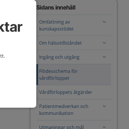
Sidans innehåll
ktar
Omfattning av
kunskapsstödet
Om hälsotillståndet
tt.
Ingång och utgång
Flödesschema för
vårdförloppet
Vårdförloppets åtgärder
Patientmedverkan och
kommunikation
Utmaningar och mål