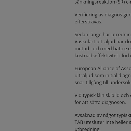
sänkningsreaktion (SR) c-r
Verifiering av diagnos gen
eftersträvas.
Sedan länge har utrednin
Vaskulärt ultraljud har do
metod i och med bättre ev
kostnadseffektivitet i förh
European Alliance of As
ultraljud som initial dia
snar tillgång till unders
Vid typisk klinisk bild oc
för att sätta diagnosen.
Avsaknad av något typisk
TAB utesluter inte heller
utbredning.