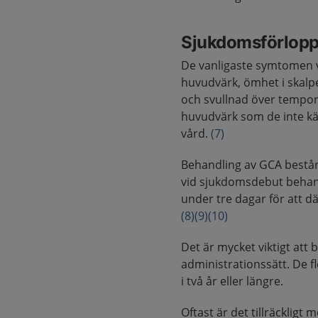
Sjukdomsförlop
De vanligaste symtomen v
huvudvärk, ömhet i skalp
och svullnad över tempor
huvudvärk som de inte känne
vård.
(7)
Behandling av GCA består
vid sjukdomsdebut behan
under tre dagar för att d
(8)
(9)
(10)
Det är mycket viktigt at
administrationssätt. De 
i två år eller längre.
Oftast är det tillräcklig