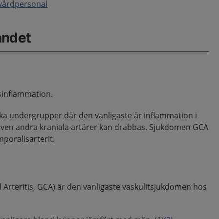
r vårdpersonal
åndet
lsinflammation.
iska undergrupper där den vanligaste är inflammation i
även andra kraniala artärer kan drabbas. Sjukdomen GCA
mporalisarterit.
ell Arteritis, GCA) är den vanligaste vaskulitsjukdomen hos