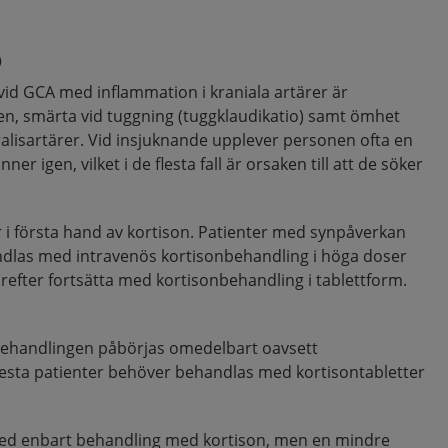
p
id GCA med inflammation i kraniala artärer är
en, smärta vid tuggning (tuggklaudikatio) samt ömhet
alisartärer. Vid insjuknande upplever personen ofta en
r igen, vilket i de flesta fall är orsaken till att de söker
 i första hand av kortison. Patienter med synpåverkan
dlas med intravenös kortisonbehandling i höga doser
ärefter fortsätta med kortisonbehandling i tablettform.
t behandlingen påbörjas omedelbart oavsett
flesta patienter behöver behandlas med kortisontabletter
t med enbart behandling med kortison, men en mindre