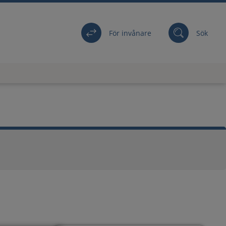
För invånare
Sök