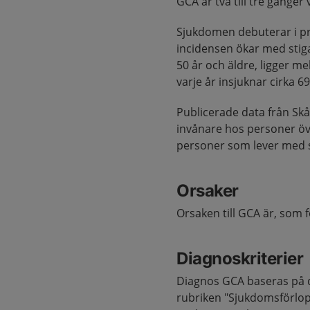
GCA är två till tre gånge
Sjukdomen debuterar i pr
incidensen ökar med stiga
50 år och äldre, ligger me
varje år insjuknar cirka 6
Publicerade data från Skå
invånare hos personer över
personer som lever med 
Orsaker
Orsaken till GCA är, som f
Diagnoskriterier
Diagnos GCA baseras på 
rubriken "Sjukdomsförlo