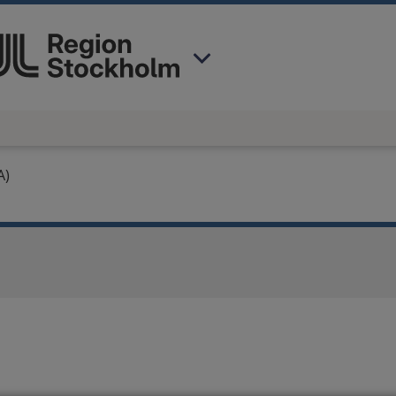
 har valt region
Stockholms län
.
A)