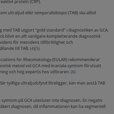
eaktivt protein (CRP).
om ultraljud eller temporalisbiopsi (TAB) ska alltid
g med TAB utgjort ”gold standard” i diagnostiken av GCA.
ck blivit en allt vanligare kompletterande diagnostisk
idens för metodens tillförlitlighet och
ållande till TAB.
(4)
(5)
sociations for Rheumatology (EULAR) rekommenderar
gnostisk metod vid GCA med kraniala symtom förutsatt
ökning och hög expertis hos utföraren.
(6)
h där tydliga ultraljudsfynd föreligger, kan man avstå TAB
t symtom på GCA utesluter inte diagnosen. En negativ
 säkert diagnosen, då inflammationen kan ha segmentell