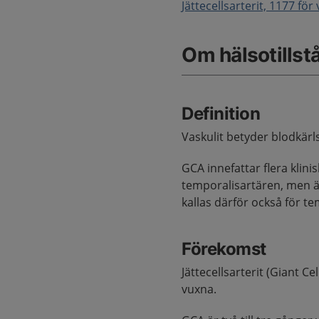
Jättecellsarterit, 1177 fö
Om hälsotillst
Definition
Vaskulit betyder blodkär
GCA innefattar flera klin
temporalisartären, men 
kallas därför också för te
Förekomst
Jättecellsarterit (Giant C
vuxna.