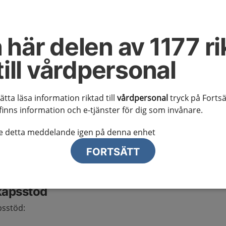
lsarterit (GCA)
 här delen av 1177 ri
till vårdpersonal
 kunskapsstödet
sätta läsa information riktad till
vårdpersonal
tryck på Fortsä
 misstanke om GCA och avslutas när patienten haft
finns information och e-tjänster för dig som invånare.
nader efter diagnos. Vårdförloppet avser
te detta meddelande igen på denna enhet
g av kriterier för omfattningen finns under rubriken
FORTSÄTT
kapsstöd
psstöd: