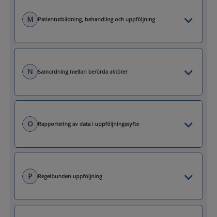
M
Patientutbildning, behandling och uppföljning
N
Samordning mellan berörda aktörer
O
Rapportering av data i uppföljningssyfte
P
Regelbunden uppföljning