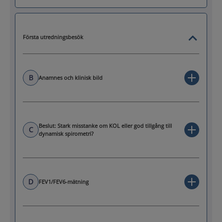
Första utredningsbesök
B
Anamnes och klinisk bild
Beslut: Stark misstanke om KOL eller god tillgång till
C
dynamisk spirometri?
D
FEV1/FEV6-mätning