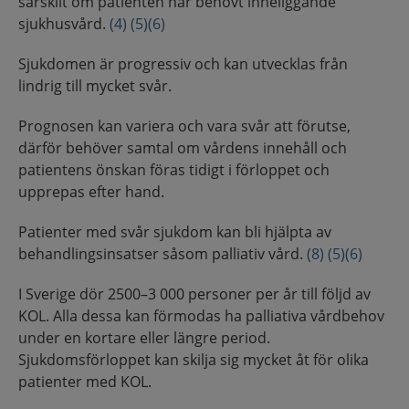
särskilt om patienten har behövt inneliggande
sjukhusvård.
(4)
(5)
(6)
Sjukdomen är progressiv och kan utvecklas från
lindrig till mycket svår.
Prognosen kan variera och vara svår att förutse,
därför behöver samtal om vårdens innehåll och
patientens önskan föras tidigt i förloppet och
upprepas efter hand.
Patienter med svår sjukdom kan bli hjälpta av
behandlingsinsatser såsom palliativ vård.
(8)
(5)
(6)
I Sverige dör 2500–3 000 personer per år till följd av
KOL. Alla dessa kan förmodas ha palliativa vårdbehov
under en kortare eller längre period.
Sjukdomsförloppet kan skilja sig mycket åt för olika
patienter med KOL.