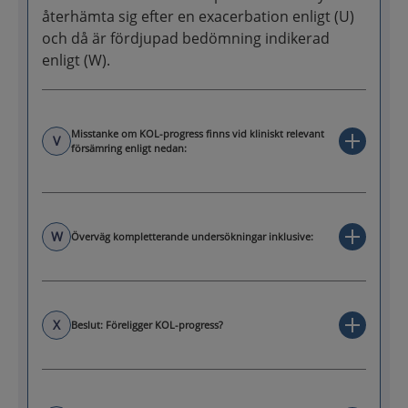
återhämta sig efter en exacerbation enligt (U)
och då är fördjupad bedömning indikerad
enligt (W).
Misstanke om KOL-progress finns vid kliniskt relevant
V
försämring enligt nedan:
W
Överväg kompletterande undersökningar inklusive:
X
Beslut: Föreligger KOL-progress?