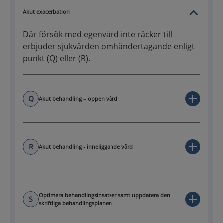
Akut exacerbation
Där försök med egenvård inte räcker till
erbjuder sjukvården omhändertagande enligt
punkt (Q) eller (R).
Q
Akut behandling – öppen vård
R
Akut behandling - inneliggande vård
Optimera behandlingsinsatser samt uppdatera den
S
skriftliga behandlingsplanen