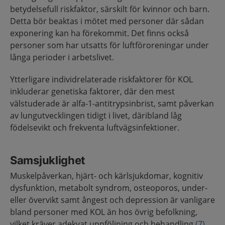
betydelsefull riskfaktor, särskilt för kvinnor och barn.
Detta bör beaktas i mötet med personer där sådan
exponering kan ha förekommit. Det finns också
personer som har utsatts för luftföroreningar under
långa perioder i arbetslivet.
Ytterligare individrelaterade riskfaktorer för KOL
inkluderar genetiska faktorer, där den mest
välstuderade är alfa-1-antitrypsinbrist, samt påverkan
av lungutvecklingen tidigt i livet, däribland låg
födelsevikt och frekventa luftvägsinfektioner.
Samsjuklighet
Muskelpåverkan, hjärt- och kärlsjukdomar, kognitiv
dysfunktion, metabolt syndrom, osteoporos, under-
eller övervikt samt ångest och depression är vanligare
bland personer med KOL än hos övrig befolkning,
vilket kräver adekvat uppföljning och behandling
(7)
.