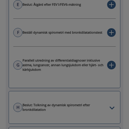
E
Beslut: Åtgärd efter FEV1/FEV6-mätning
F
Beställ dynamisk spirometri med bronkdilatationstest
Parallell utredning av differentialdiagnoser inklusive
G
astma, lungcancer, annan lungsjukdom eller hjärt- och
kärlsjukdom
Beslut: Tolkning av dynamisk spirometri efter
H
bronkdilatation