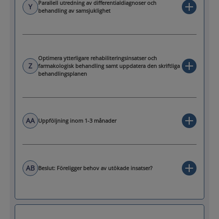
Parallell utredning av differentialdiagnoser och
Y
behandling av samsjuklighet
Optimera ytterligare rehabiliteringsinsatser och
Z
farmakologisk behandling samt uppdatera den skriftliga
behandlingsplanen
AA
Uppföljning inom 1-3 månader
AB
Beslut: Föreligger behov av utökade insatser?