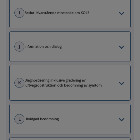
I
Beslut: Kvarstående misstanke om KOL?
J
Information och dialog
Diagnostisering inklusive gradering av
K
luftvägsobstruktion och bedömning av symtom
L
Utvidgad bedömning