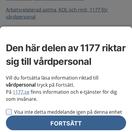
Arbetsrelaterad astma, KOL och rinit, 1177 för
vårdpersonal
KOL-exacerbation, 1177 för vårdpersonal
Kroniskt obstruktiv lungsjukdom, 1177 för
Den här delen av 1177 riktar
vårdpersonal
sig till vårdpersonal
Om hälsotillståndet
Vill du fortsätta läsa information riktad till
vårdpersonal
tryck på Fortsätt.
Definition
På
1177.se
finns information och e-tjänster för dig
som invånare.
Kroniskt obstruktiv lungsjukdom (KOL) är en
inflammatorisk lungsjukdom som i Sverige framför
Visa inte detta meddelande igen på denna enhet
allt orsakas av mångårig tobaksrökning, även om
diagnosen kan förekomma utan denna exponering.
FORTSÄTT
Förutom påverkan på lungor och luftvägar är