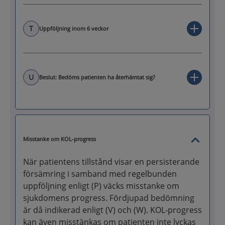
T
Uppföljning inom 6 veckor
U
Beslut: Bedöms patienten ha återhämtat sig?
Misstanke om KOL-progress
När patientens tillstånd visar en persisterande
försämring i samband med regelbunden
uppföljning enligt (P) väcks misstanke om
sjukdomens progress. Fördjupad bedömning
är då indikerad enligt (V) och (W). KOL-progress
kan även misstänkas om patienten inte lyckas