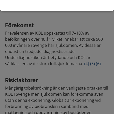
förändringar utanför lungorna vanliga, där systemisk
inflammation kan vara en bakomliggande orsak.
Förekomst
Prevalensen av KOL uppskattas till 7–10% av
befolkningen över 40 år, vilket innebär att cirka 500
000 invånare i Sverige har sjukdomen. Av dessa är
endast en tredjedel diagnostiserade.
Underdiagnostiken är betydande och KOL är i
särklass en av de stora folksjukdomarna.
(4)
(5)
(6)
Riskfaktorer
Mångårig tobaksrökning är den vanligaste orsaken till
KOL i Sverige men sjukdomen kan förekomma även
utan denna exponering. Globalt är exponering vid
förbränning av biobränslen i samband med
matlagning och uppvärmning av bostäder en