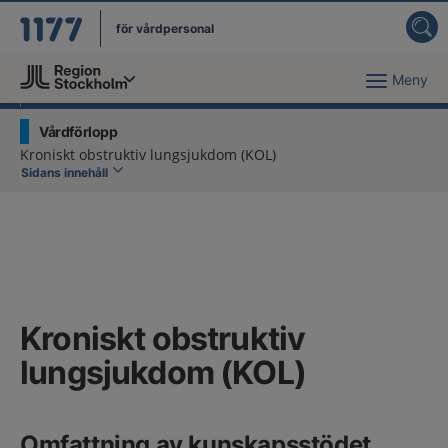
för vårdpersonal
Meny
Du har valt region
Stockholms län
.
Vårdförlopp
Kroniskt obstruktiv lungsjukdom (KOL)
Sidans innehåll
Kroniskt obstruktiv
lungsjukdom (KOL)
Omfattning av kunskapsstödet