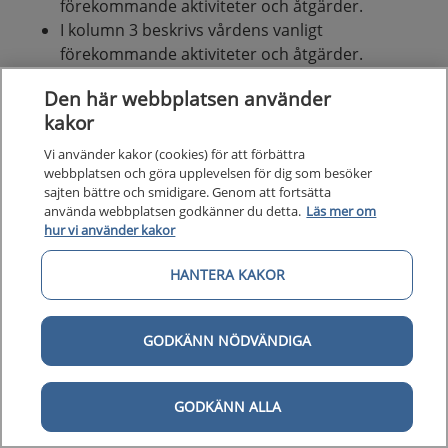
förekommande aktiviteter och åtgärder.
I kolumn 3 beskrivs vårdens vanligt
förekommande aktiviteter och åtgärder.
I kolumn 4 beskrivs huvudsakliga utmaningar
Den här webbplatsen använder
som patienterna möter. Vårdförloppet är
kakor
utformat för att adressera dessa utmaningar
som även avspeglas i vårdförloppets mål och
Vi använder kakor (cookies) för att förbättra
indikatorer.
webbplatsen och göra upplevelsen för dig som besöker
sajten bättre och smidigare. Genom att fortsätta
använda webbplatsen godkänner du detta.
Läs mer om
hur vi använder kakor
HANTERA KAKOR
GODKÄNN NÖDVÄNDIGA
GODKÄNN ALLA