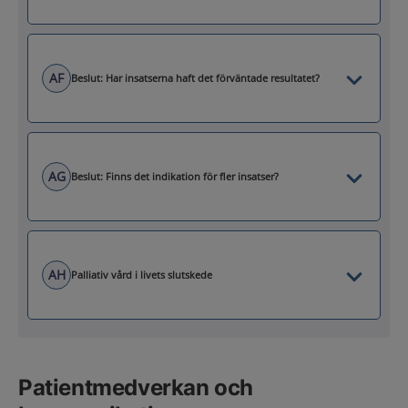
AF
Beslut: Har insatserna haft det förväntade resultatet?
AG
Beslut: Finns det indikation för fler insatser?
AH
Palliativ vård i livets slutskede
Patientmedverkan och