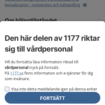
levnadsvanor – prevention och behandling
Om hälsotillståndet
Den här delen av 1177 riktar
Definition
Ländryggsbesvär beskrivs ofta som smärta, obehag
sig till vårdpersonal
eller stelhet lokaliserad i lumbosakrala området från
de nedersta revbenen till de nedre glutealvecken,
Vill du fortsätta läsa information riktad till
och/eller relaterade symtom i det ena eller båda
vårdpersonal
tryck på Fortsätt.
benen
(1)
.
På
1177.se
finns information och e-tjänster för dig
som invånare.
Förekomst
Visa inte detta meddelande igen på denna enhet
Ländryggsbesvär är en av de vanligaste orsakerna till
att personer söker vård. Prevalensen ökar med
FORTSÄTT
åldern. Den höga förekomsten innebär en stor