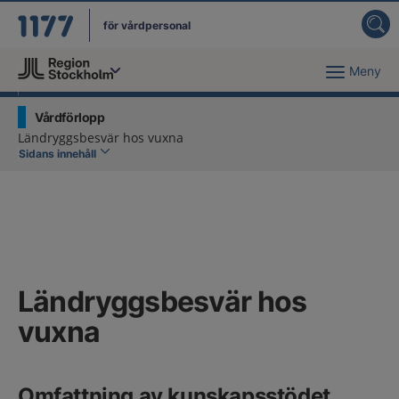
för vårdpersonal
Meny
Du har valt region
Stockholms län
.
Vårdförlopp
Ländryggsbesvär hos vuxna
Sidans innehåll
Ländryggsbesvär hos
vuxna
Omfattning av kunskapsstödet