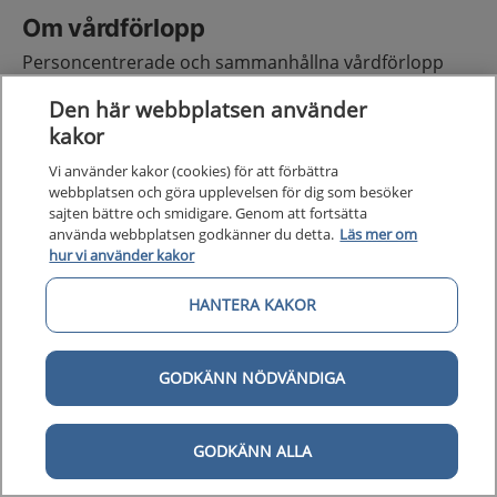
Om vårdförlopp
Personcentrerade och sammanhållna vårdförlopp
syftar till att uppnå ökad jämlikhet, effektivitet och
Den här webbplatsen använder
kvalitet i hälso- och sjukvården samt att skapa en mer
kakor
välorganiserad och helhetsorienterad process för
patienten.
Vi använder kakor (cookies) för att förbättra
webbplatsen och göra upplevelsen för dig som besöker
sajten bättre och smidigare. Genom att fortsätta
Vårdförloppen utgår från tillförlitliga och aktuella
använda webbplatsen godkänner du detta.
Läs mer om
kunskapsstöd och tas gemensamt fram av olika
hur vi använder kakor
professioner inom regionernas nationella system för
kunskapsstyrning.
HANTERA KAKOR
I vårdförloppet beskrivs kortfattat vad som ska göras,
i vilken ordning och när. Det beskriver en
GODKÄNN NÖDVÄNDIGA
personcentrerad och sammanhållen vårdprocess
som omfattar en hel eller en del av en vårdkedja.
GODKÄNN ALLA
Åtgärderna kan individanpassas och inkluderar hur
individens hälsa kan främjas.