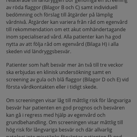
relaterade till ländryggen bör genomgå en screening
av röda flaggor (Bilagor B och C) samt individuell
bedömning och förslag till åtgärder på lämplig
vårdnivå. Åtgärder kan variera från råd om egenvård
till rekommendation om ett akut omhändertagande
inom specialiserad vård. Alla patienter kan ha god
nytta av att följa råd om egenvård (Bilaga H) i alla
skeden vid ländryggsbesvär.
Patienter som haft besvär mer än två till tre veckor
ska erbjudas en klinisk undersökning samt en
screening av gula och blå flaggor (Bilagor D och E) vid
första vårdkontakten eller i tidigt skede.
Om screeningen visar låg till måttlig risk för långvariga
besvär har patienten en god prognos och besvären
kan gå i regress med hjälp av egenvård och
grundbehandling. Om screeningen visar måttlig till
hög risk för långvariga besvär och där allvarlig