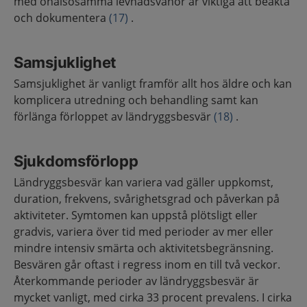
med ohälsosamma levnadsvanor är viktiga att beakta
och dokumentera
(17)
.
Samsjuklighet
Samsjuklighet är vanligt framför allt hos äldre och kan
komplicera utredning och behandling samt kan
förlänga förloppet av ländryggsbesvär
(18)
.
Sjukdomsförlopp
Ländryggsbesvär kan variera vad gäller uppkomst,
duration, frekvens, svårighetsgrad och påverkan på
aktiviteter. Symtomen kan uppstå plötsligt eller
gradvis, variera över tid med perioder av mer eller
mindre intensiv smärta och aktivitetsbegränsning.
Besvären går oftast i regress inom en till två veckor.
Återkommande perioder av ländryggsbesvär är
mycket vanligt, med cirka 33 procent prevalens. I cirka