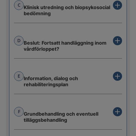
C
Klinisk utredning och biopsykosocial
bedömning
D
Beslut: Fortsatt handläggning inom
vårdförloppet?
E
Information, dialog och
rehabiliteringsplan
F
Grundbehandling och eventuell
tilläggsbehandling