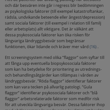
och där besvären inte går i regress blir bedömningen
av psykologiska faktorer (till exempel katastroftankar,
rädsla, undvikande beteende eller ångest/depression)
samt sociala faktorer (till exempel i relation till familj
eller arbetsplats) allt viktigare. Det är välkänt att
dessa psykosociala faktorer kan öka risken för
långvariga ländryggsbesvär som begränsar
funktionen, ökar lidande och kräver mer vård
(16)
.
Ett screeningsystem med olika ”flaggor” som syftar till
att fånga upp eventuella biopsykosociala faktorer
som kan ha betydelse för prioritering av utrednings-
och behandlingsåtgärder kan tillämpas i vården av
ländryggsbesvär. ”Röda flaggor” identifierar faktorer
som kan vara tecken på allvarlig patologi. ”Gula
flaggor” identifierar psykosociala faktorer och ”blå
flaggor” arbetsrelaterade faktorer som medför risk
för att utveckla långvariga besvär. Dessa faktorer ihop