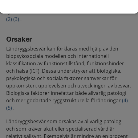
samhällsekonomisk börda, innefattande såväl direkta
sjukvårdkostnader som indirekta samhällskostnader
(2)
(3)
.
Orsaker
Ländryggsbesvär kan förklaras med hjälp av den
biopsykosociala modellen och Internationell
klassifikation av funktionstillstånd, funktionshinder
och hälsa (ICF). Dessa understryker att biologiska,
psykologiska och sociala faktorer samverkar för
uppkomsten, upplevelsen och utvecklingen av besvär.
Biologiska faktorer innefattar både allvarlig patologi
och mer godartade ryggstrukturella förändringar
(4)
(5)
.
Ländryggsbesvär som orsakas av allvarlig patologi
och som kräver akut eller specialiserad vård är
relativt sällsynt. Exempelvis är mindre än en procent