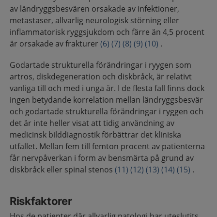
av ländryggsbesvären orsakade av infektioner,
metastaser, allvarlig neurologisk störning eller
inflammatorisk ryggsjukdom och färre än 4,5 procent
är orsakade av frakturer
(6)
(7)
(8)
(9)
(10)
.
Godartade strukturella förändringar i ryygen som
artros, diskdegeneration och diskbråck, är relativt
vanliga till och med i unga år. I de flesta fall finns dock
ingen betydande korrelation mellan ländryggsbesvär
och godartade strukturella förändringar i ryggen och
det är inte heller visat att tidig användning av
medicinsk bilddiagnostik förbättrar det kliniska
utfallet. Mellan fem till femton procent av patienterna
får nervpåverkan i form av bensmärta på grund av
diskbråck eller spinal stenos
(11)
(12)
(13)
(14)
(15)
.
Riskfaktorer
Hos de patienter där allvarlig patologi har uteslutits