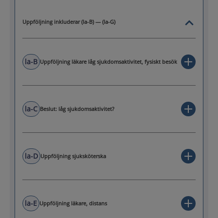
Uppföljning inkluderar (la-B) — (la-G)
la-B
Uppföljning läkare låg sjukdomsaktivitet, fysiskt besök
la-C
Beslut: låg sjukdomsaktivitet?
la-D
Uppföljning sjuksköterska
la-E
Uppföljning läkare, distans