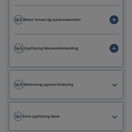
la-F
Beslut: fortsatt låg sjukdomsaktivitet?
la-G
Uppföljning läkemedelsbehandling
la-H
Bedömning upplevd försämring
la-I
Extra uppföljning läkare