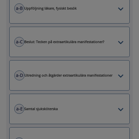
a-B
Uppföljning läkare, fysiskt besök
a-C
Beslut: Tecken på extraartikulära manifestationer?
a-D
Utredning och åtgärder extraartikulära manifestationer
a-E
Samtal sjuksköterska