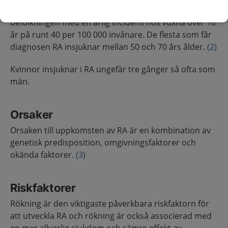
RA förekommer hos ungefär 0,6 procent av
befolkningen med en årlig incidens hos vuxna över 18
år på runt 40 per 100 000 invånare. De flesta som får
diagnosen RA insjuknar mellan 50 och 70 års ålder.
(2)
Kvinnor insjuknar i RA ungefär tre gånger så ofta som
män.
Orsaker
Orsaken till uppkomsten av RA är en kombination av
genetisk predisposition, omgivningsfaktorer och
okända faktorer.
(3)
Riskfaktorer
Rökning är den viktigaste påverkbara riskfaktorn för
att utveckla RA och rökning är också associerad med