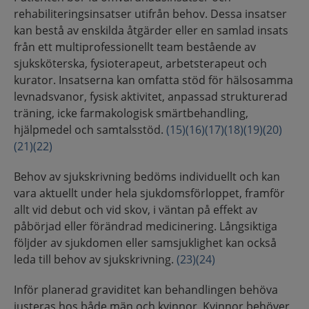
rehabiliteringsinsatser utifrån behov. Dessa insatser
kan bestå av enskilda åtgärder eller en samlad insats
från ett multiprofessionellt team bestående av
sjuksköterska, fysioterapeut, arbetsterapeut och
kurator. Insatserna kan omfatta stöd för hälsosamma
levnadsvanor, fysisk aktivitet, anpassad strukturerad
träning, icke farmakologisk smärtbehandling,
hjälpmedel och samtalsstöd.
(15)
(16)
(17)
(18)
(19)
(20)
(21)
(22)
Behov av sjukskrivning bedöms individuellt och kan
vara aktuellt under hela sjukdomsförloppet, framför
allt vid debut och vid skov, i väntan på effekt av
påbörjad eller förändrad medicinering. Långsiktiga
följder av sjukdomen eller samsjuklighet kan också
leda till behov av sjukskrivning.
(23)
(24)
Inför planerad graviditet kan behandlingen behöva
justeras hos både män och kvinnor. Kvinnor behöver