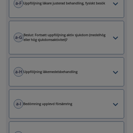
a-F
Uppföljning läkare justerad behandling, fysiskt besök
Beslut: Fortsatt uppföljning aktiv sjukdom (medelhög
a-G
eller hög sjukdomsaktivitet)?
a-H
Uppföljning läkemedelsbehandling
a-I
Bedömning upplevd försämring