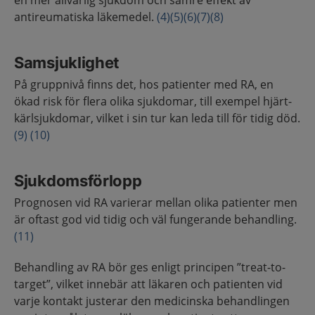
en mer allvarlig sjukdom och sämre effekt av
antireumatiska läkemedel.
(4)
(5)
(6)
(7)
(8)
Samsjuklighet
På gruppnivå finns det, hos patienter med RA, en
ökad risk för flera olika sjukdomar, till exempel hjärt-
kärlsjukdomar, vilket i sin tur kan leda till för tidig död.
(9)
(10)
Sjukdomsförlopp
Prognosen vid RA varierar mellan olika patienter men
är oftast god vid tidig och väl fungerande behandling.
(11)
Behandling av RA bör ges enligt principen ”treat-to-
target”, vilket innebär att läkaren och patienten vid
varje kontakt justerar den medicinska behandlingen