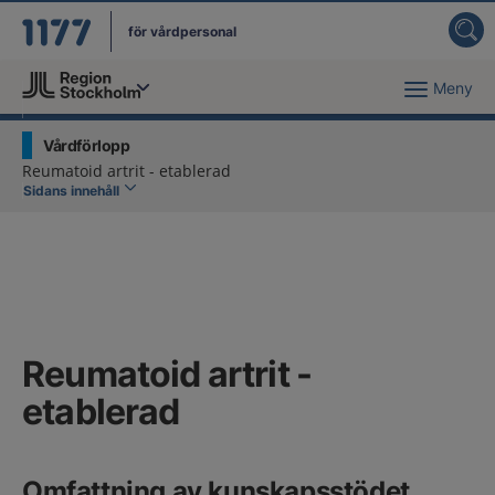
för vårdpersonal
Meny
Du har valt region
Stockholms län
.
Vårdförlopp
Reumatoid artrit - etablerad
Sidans innehåll
Reumatoid artrit -
etablerad
Omfattning av kunskapsstödet