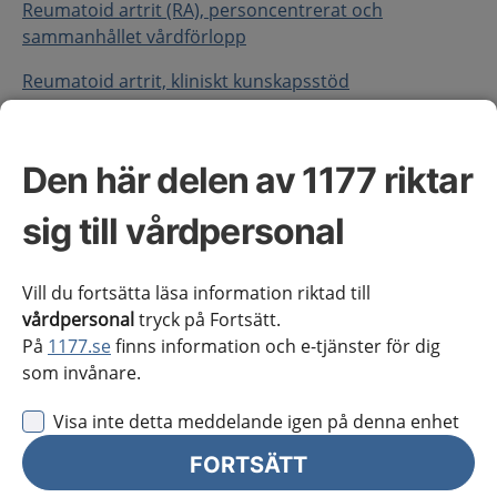
Reumatoid artrit (RA), personcentrerat och
sammanhållet vårdförlopp
Reumatoid artrit, kliniskt kunskapsstöd
Om hälsotillståndet
Den här delen av 1177 riktar
sig till vårdpersonal
Beskrivning av förkortningar i vårdförloppet:
Bilaga – Begreppslista förkortningar.pdf
Vill du fortsätta läsa information riktad till
vårdpersonal
tryck på Fortsätt.
På
1177.se
finns information och e-tjänster för dig
Definition
som invånare.
Reumatoid artrit (RA) är en kronisk inflammatorisk
sjukdom.
Visa inte detta meddelande igen på denna enhet
FORTSÄTT
Förekomst