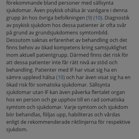
förekommande bland personer med sällsynta
sjukdomar. Även psykisk ohälsa är vanligare i denna
grupp än hos övriga befolkningen
(9)
(10)
. Diagnostik
av psykisk sjukdom hos dessa patienter är ofta svår
på grund av grundsjukdomens symtombild.
Dessutom saknas erfarenhet av behandling och det
finns behov av ökad kompetens kring samsjuklighet
inom aktuell patientgrupp. Därmed finns det risk för
att dessa patienter inte får rätt nivå av stöd och
behandling. Patienter med IF har visat sig ha en
sämre upplevd hälsa
(10)
och har även visat sig ha en
ökad risk för somatiska sjukdomar. Sällsynta
sjukdomar utan IF kan även påverka flertalet organ
hos en person och ge upphov till en rad somatiska
symtom och sjukdomar. Varje symtom och sjukdom
bör behandlas, följas upp, habiliteras och vårdas
enligt de rekommenderade riktlinjerna för respektive
sjukdom.