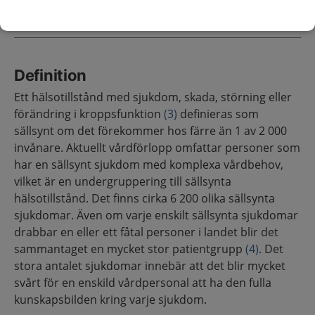
Om hälsotillståndet
Definition
Ett hälsotillstånd med sjukdom, skada, störning eller
förändring i kroppsfunktion
(3)
definieras som
sällsynt om det förekommer hos färre än 1 av 2 000
invånare. Aktuellt vårdförlopp omfattar personer som
har en sällsynt sjukdom med komplexa vårdbehov,
vilket är en undergruppering till sällsynta
hälsotillstånd. Det finns cirka 6 200 olika sällsynta
sjukdomar. Även om varje enskilt sällsynta sjukdomar
drabbar en eller ett fåtal personer i landet blir det
sammantaget en mycket stor patientgrupp
(4)
. Det
stora antalet sjukdomar innebär att det blir mycket
svårt för en enskild vårdpersonal att ha den fulla
kunskapsbilden kring varje sjukdom.