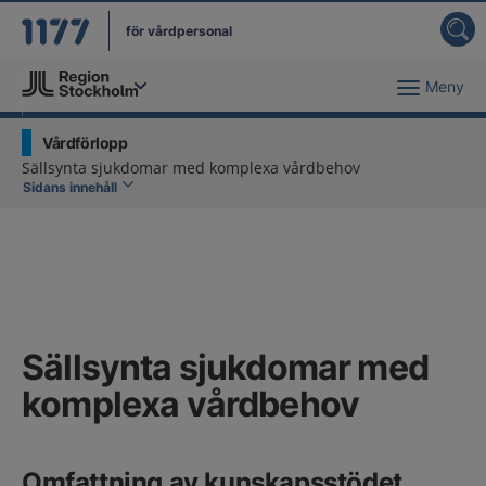
för vårdpersonal
Meny
Du har valt region
Stockholms län
.
Vårdförlopp
Sällsynta sjukdomar med komplexa vårdbehov
Sidans innehåll
Sällsynta sjukdomar med
komplexa vårdbehov
Omfattning av kunskapsstödet