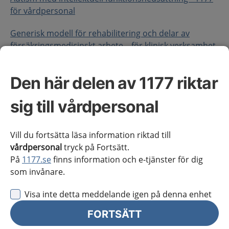
för vårdpersonal
Generisk modell för rehabilitering och delar av
försäkringsmedicinskt arbete – för klinisk verksamhet
(pdf) - 1177 för vårdpersonal
Den här delen av 1177 riktar
Bättre hälsa | SKR
Palliativ vård - 1177 för
vårdpersonal
sig till vårdpersonal
Nationellt vårdprogram för Prader-Willis syndrom
(pdf) - 1177 för vårdpersonal
Vill du fortsätta läsa information riktad till
vårdpersonal
tryck på Fortsätt.
Nationellt vårdprogram för 22q11-
På
1177.se
finns information och e-tjänster för dig
deletionssyndromet (pdf) - 1177 för vårdpersonal
som invånare.
Nationellt vårdprogram vid ohälsosamma
Visa inte detta meddelande igen på denna enhet
levnadsvanor, prevention och behandling (pdf) - 1177
för vårdpersonal
FORTSÄTT