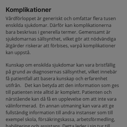
Komplikationer
Vårdförloppet är generiskt och omfattar flera tusen
enskilda sjukdomar. Därför kan komplikationerna
bara beskrivas i generella termer. Gemensamt är
sjukdomarnas sällsynthet, vilket gör att nödvändiga
åtgärder riskerar att förbises, varpå komplikationer
kan uppstå.
Kunskap om enskilda sjukdomar kan vara bristfällig
på grund av diagnosernas sällsynthet, vilket innebär
få patientfall att basera kunskap och erfarenhet
utifrån. Det kan betyda att den information som ges
till patienten inte alltid är komplett. Patienten och
närstående kan då få en upplevelse om att inte vara
välinformerad. En annan utmaning kan vara att ge
fullständig information till andra instanser som till
exempel skola, försäkringskassa, arbetsförmedling,
habilitering och assistans. Detta leder i sin tur till