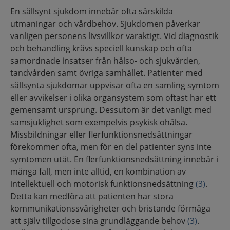
En sällsynt sjukdom innebär ofta särskilda
utmaningar och vårdbehov. Sjukdomen påverkar
vanligen personens livsvillkor varaktigt. Vid diagnostik
och behandling krävs speciell kunskap och ofta
samordnade insatser från hälso- och sjukvården,
tandvården samt övriga samhället. Patienter med
sällsynta sjukdomar uppvisar ofta en samling symtom
eller avvikelser i olika organsystem som oftast har ett
gemensamt ursprung. Dessutom är det vanligt med
samsjuklighet som exempelvis psykisk ohälsa.
Missbildningar eller flerfunktionsnedsättningar
förekommer ofta, men för en del patienter syns inte
symtomen utåt. En flerfunktionsnedsättning innebär i
många fall, men inte alltid, en kombination av
intellektuell och motorisk funktionsnedsättning
(3)
.
Detta kan medföra att patienten har stora
kommunikationssvårigheter och bristande förmåga
att själv tillgodose sina grundläggande behov
(3)
.