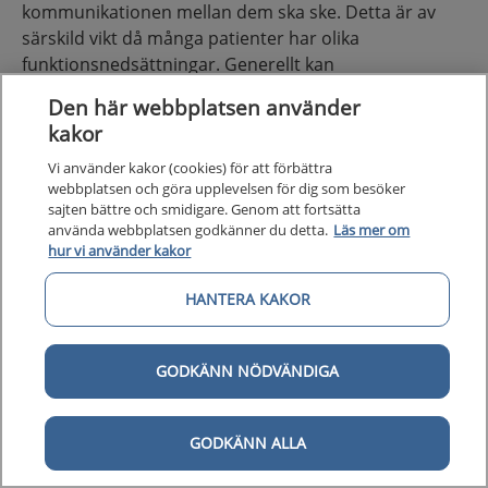
kommunikationen mellan dem ska ske. Detta är av
särskild vikt då många patienter har olika
funktionsnedsättningar. Generellt kan
samordningsfunktioner som fungerar i praktiken
Den här webbplatsen använder
behöva utvecklas. För mer information läs:
kakor
Vem får utse fast vårdkontakt till en patient? För
Vi använder kakor (cookies) för att förbättra
webbplatsen och göra upplevelsen för dig som besöker
hälso- och sjukvården - Socialstyrelsen
sajten bättre och smidigare. Genom att fortsätta
Dokumenterad överenskommelse - SKR
.
använda webbplatsen godkänner du detta.
Läs mer om
hur vi använder kakor
Stöd och information för patient och
HANTERA KAKOR
närstående
När diagnosen är fastställd har patienten och dess
GODKÄNN NÖDVÄNDIGA
närstående rätt till muntlig och skriftlig information
om den aktuella diagnosen. Det behöver säkerställas
att patienten förstår informationen genom att ge den
GODKÄNN ALLA
på ett för patienten anpassat sätt avseende
funktionsnivå, språk, bildstöd etcetera. Vården