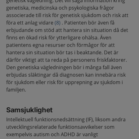
genetisk vägledning. Det vill säga information kring
genetiska, medicinska och psykologiska frågor
associerade till risk för genetisk sjukdom och risk att
föra ett anlag vidare
(8)
. Patienten bör även få
erbjudande om stöd att hantera sin situation då det
finns en ökad risk för ytterligare ohälsa. Även
patientens egna resurser och förmågor för att
hantera sin situation bör tas i beaktande. Det är
därför viktigt att ta reda på personens friskfaktorer.
Den genetiska vägledningen bör i många fall även
erbjudas släktingar då diagnosen kan innebära risk
för sjukdom eller risk för upprepning av sjukdom i
familjen.
Samsjuklighet
Intellektuell funktionsnedsättning (IF), liksom andra
utvecklingsrelaterade funktionsavvikelser som
exempelvis autism och ADHD är vanligt