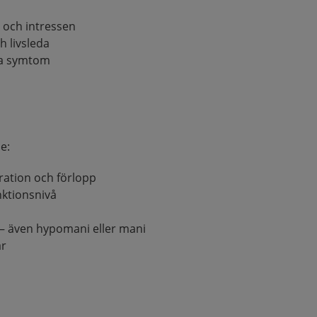
r och intressen
h livsleda
ga symtom
e:
ation och förlopp
ktionsnivå
– även hypomani eller mani
ar