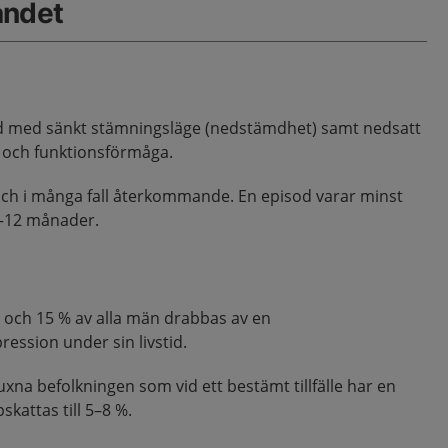
åndet
ånd med sänkt stämningsläge (nedstämdhet) samt nedsatt
 och funktionsförmåga.
ch i många fall återkommande. En episod varar minst
3–12 månader.
r och 15 % av alla män drabbas av en
ession under sin livstid.
xna befolkningen som vid ett bestämt tillfälle har en
kattas till 5–8 %.