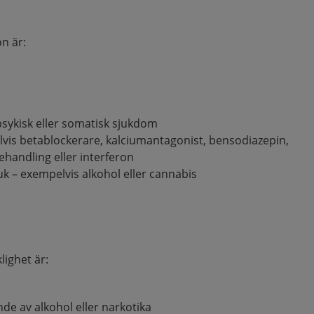
on är:
sykisk eller somatisk sjukdom
vis betablockerare, kalciumantagonist, bensodiazepin,
ehandling eller interferon
k – exempelvis alkohol eller cannabis
lighet är:
de av alkohol eller narkotika