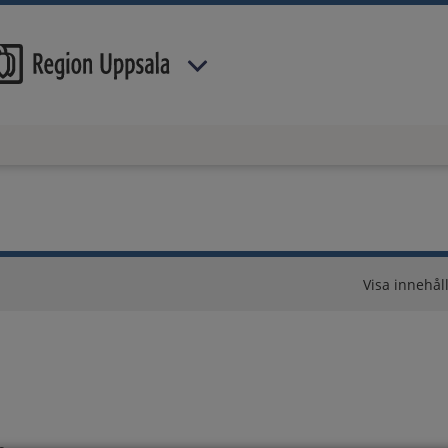
 har valt region
Uppsala län
.
Visa innehåll