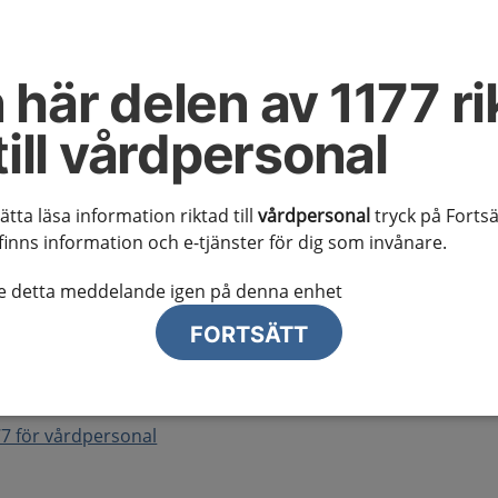
ion
 här delen av 1177 ri
 kunskapsstödet
till vårdpersonal
r omhändertagande av depressiva tillstånd inom
sätta läsa information riktad till
vårdpersonal
tryck på Fortsä
finns information och e-tjänster för dig som invånare.
 och sammanhållet vårdförlopp
te detta meddelande igen på denna enhet
rdförlopp, 1177 för vårdpersonal
FORTSÄTT
e kunskapsstöd
7 för vårdpersonal