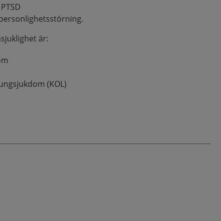
 PTSD
 personlighetsstörning.
juklighet är:
dom
 lungsjukdom (KOL)