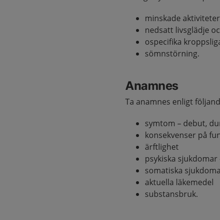
minskade aktivitete
nedsatt livsglädje oc
ospecifika kroppsli
sömnstörning.
Anamnes
Ta anamnes enligt följand
symtom – debut, dur
konsekvenser på fun
ärftlighet
psykiska sjukdomar 
somatiska sjukdom
aktuella läkemedel
substansbruk.