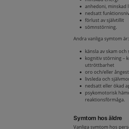
anhedoni, minskad l
nedsatt funktionsniv
förlust av självtillit
sömnstörning.
Andra vanliga symtom är
känsla av skam och 
kognitiv störning –
uttröttbarhet
oro och/eller ånges
livsleda och självm
nedsatt eller ökad a
psykomotorisk hämni
reaktionsförmåga.
Symtom hos äldre
Vanliga symtom hos perso