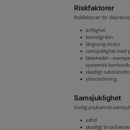
Riskfaktorer
Riskfaktorer för depressi
ärftlighet
kvinnligt kön
långvarig stress
samsjuklighet med p
läkemedel – exempel
systemisk kortisonb
skadligt substansbru
sömnstörning.
Samsjuklighet
Vanlig psykiatrisk samsjuk
adhd
skadligt bruk/beroen