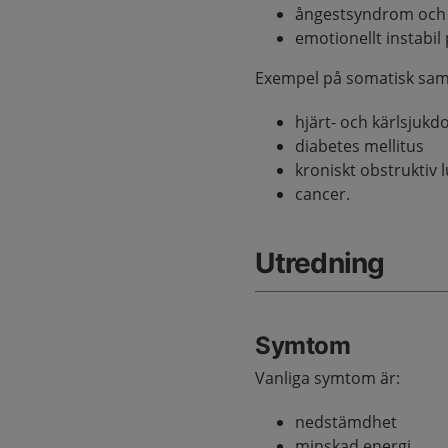
ångestsyndrom och
emotionellt instabil
Exempel på somatisk sams
hjärt- och kärlsjuk
diabetes mellitus
kroniskt obstruktiv
cancer.
Utredning
Symtom
Vanliga symtom är:
nedstämdhet
minskad energi