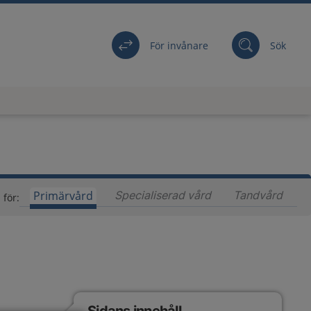
För invånare
Sök
Primärvård
Specialiserad vård
Innehåll för special
Tandvård
Inneh
 för: