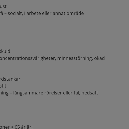
ust
å – socialt, i arbete eller annat område
:
skuld
 koncentrationssvårigheter, minnesstörning, ökad
t
ordstankar
ptit
ng – långsammare rörelser eller tal, nedsatt
ner > 65 år är: