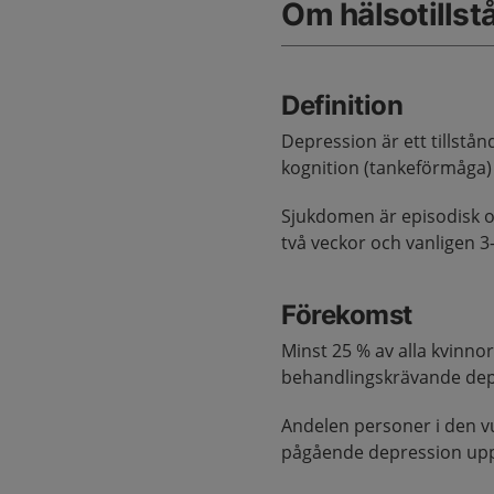
Om hälsotillst
Definition
Depression är ett tillst
kognition (tankeförmåga)
Sjukdomen är episodisk o
två veckor och vanligen 
Förekomst
Minst 25 % av alla kvinno
behandlingskrävande depr
Andelen personer i den vu
pågående depression upps