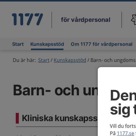
för vårdpersonal
Du
Start
Kunskapsstöd
Om 1177 för vårdpersonal
Du är här:
Start
Kunskapsstöd
Barn- och ungdoms
Barn- och ungdo
Den
sig 
Kliniska kunskapsstöd
Vill du fort
På
1177.se