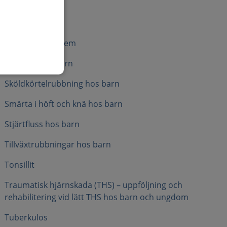
Påssjuka
Röda hund
Seborroiskt eksem
Skelning hos barn
Sköldkörtelrubbning hos barn
Smärta i höft och knä hos barn
Stjärtfluss hos barn
Tillväxtrubbningar hos barn
Tonsillit
Traumatisk hjärnskada (THS) – uppföljning och
rehabilitering vid lätt THS hos barn och ungdom
Tuberkulos