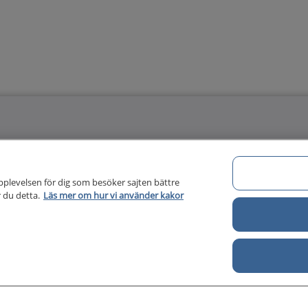
Om 1177 för vårdpersonal
Di
pplevelsen för dig som besöker sajten bättre
Om 1177 för vårdpersonal
 du detta.
Läs mer om hur vi använder kakor
För författare
Kontakt
About us