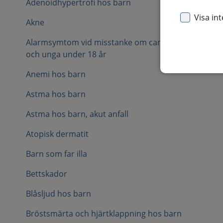
Adenoidhypertrofi hos barn
Visa in
Akne
Alarmsymtom vid misstanke om cancer hos barn
och unga under 18 år
Anemi hos barn
Astma hos barn
Astma hos barn, akut anfall
Atopisk dermatit
Barn som far illa
Bettskador
Blåsljud hos barn
Bröstsmärta och hjärtklappning hos barn