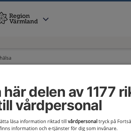
 har valt region
Värmland
.
hälsa
mshälsa
 här delen av 1177 ri
till vårdpersonal
sätta läsa information riktad till
vårdpersonal
tryck på Fortsä
finns information och e-tjänster för dig som invånare.