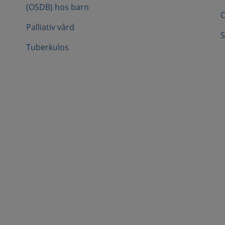
(OSDB) hos barn
O
Palliativ vård
S
Tuberkulos