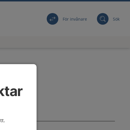
För invånare
Sök
ktar
tt.