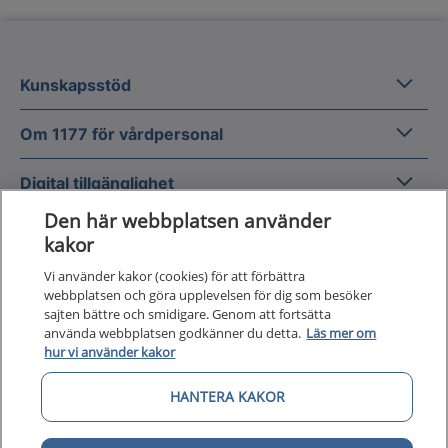
Kunska
Kunskapsstöd
Om 1177
Om 1177 för vårdpersonal
Digital 
Digital tillgänglighet
Den här webbplatsen använder
kakor
Vi använder kakor (cookies) för att förbättra
webbplatsen och göra upplevelsen för dig som besöker
sajten bättre och smidigare. Genom att fortsätta
Till startsidan för 1177 för v
för vårdpersonal
använda webbplatsen godkänner du detta.
Läs mer om
hur vi använder kakor
1177 för vårdpersonal samlar information
HANTERA KAKOR
och nationella kunskapsstöd och är en del av
Nationellt system för kunskapsstyrning