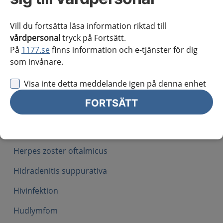
Borrelia
Vill du fortsätta läsa information riktad till
Bältros
vårdpersonal
tryck på Fortsätt.
På
1177.se
finns information och e-tjänster för dig
Candidainfektion, oral och intertriginös
som invånare.
Follikulit
Visa inte detta meddelande igen på denna enhet
Gonorré
FORTSÄTT
Handeksem
Herpes simplex
Herpes zoster oftalmicus
Hidradenitis suppurativa
Hivinfektion
Hudlymfom