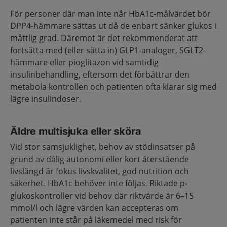
För personer där man inte når HbA1c-målvärdet bör
DPP4-hämmare sättas ut då de enbart sänker glukos i
måttlig grad. Däremot är det rekommenderat att
fortsätta med (eller sätta in) GLP1-analoger, SGLT2-
hämmare eller pioglitazon vid samtidig
insulinbehandling, eftersom det förbättrar den
metabola kontrollen och patienten ofta klarar sig med
lägre insulindoser.
Äldre multisjuka eller sköra
Vid stor samsjuklighet, behov av stödinsatser på
grund av dålig autonomi eller kort återstående
livslängd är fokus livskvalitet, god nutrition och
säkerhet. HbA1c behöver inte följas. Riktade p-
glukoskontroller vid behov där riktvärde är 6–15
mmol/l och lägre värden kan accepteras om
patienten inte står på läkemedel med risk för