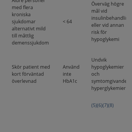
Äldre personer
Överväg högre
med flera
mål vid
kroniska
insulinbehandling
sjukdomar
< 64
eller vid annan
alternativt mild
risk för
till måttlig
hypoglykemi
demenssjukdom
Undvik
Skör patient med
Använd
hypoglykemier
kort förväntad
inte
och
överlevnad
HbA1c
symtomgivande
hyperglykemier
(5)
(6)
(7)
(8)