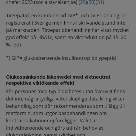
chefer 2023 (socialstyrelsen.se)
(29)
(30)
(31)
Tirzepatid, en kombinerad GIP*- och GLP1-analog, är
registrerat i Sverige men finns i skrivande stund inte
på marknaden. Tirzepatidbehandling har visat mycket
god effekt på HbA1c, samt en viktreduktion på 15–20
%.
(32)
*) GIP= glukosberoende insulinotrop polypeptid
Glukossänkande läkemedel med viktneutral
respektive viktökande effekt
För personer med typ 2-diabetes utan övervikt finns
det inte några tydliga vetenskapliga data kring vilken
behandling som bör rekommenderas som tillägg till
metformin, som utgör basbehandlingen om
kontraindikationer ej föreligger. Valet är
individberoende och görs utifrån behov av
glukossänkning, samsjuklighet och