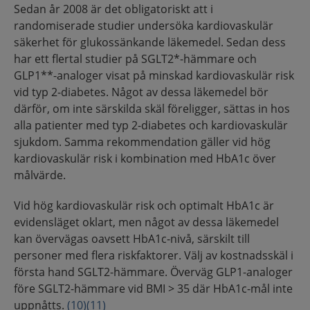
Sedan år 2008 är det obligatoriskt att i
randomiserade studier undersöka kardiovaskulär
säkerhet för glukossänkande läkemedel. Sedan dess
har ett flertal studier på SGLT2*-hämmare och
GLP1**-analoger visat på minskad kardiovaskulär risk
vid typ 2-diabetes. Något av dessa läkemedel bör
därför, om inte särskilda skäl föreligger, sättas in hos
alla patienter med typ 2-diabetes och kardiovaskulär
sjukdom. Samma rekommendation gäller vid hög
kardiovaskulär risk i kombination med HbA1c över
målvärde.
Vid hög kardiovaskulär risk och optimalt HbA1c är
evidensläget oklart, men något av dessa läkemedel
kan övervägas oavsett HbA1c-nivå, särskilt till
personer med flera riskfaktorer. Välj av kostnadsskäl i
första hand SGLT2-hämmare. Överväg GLP1-analoger
före SGLT2-hämmare vid BMI > 35 där HbA1c-mål inte
uppnåtts.
(10)
(11)