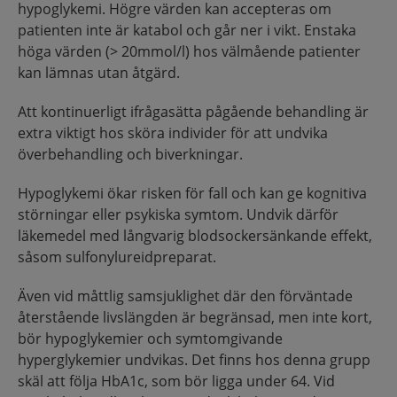
hypoglykemi. Högre värden kan accepteras om
patienten inte är katabol och går ner i vikt. Enstaka
höga värden (> 20mmol/l) hos välmående patienter
kan lämnas utan åtgärd.
Att kontinuerligt ifrågasätta pågående behandling är
extra viktigt hos sköra individer för att undvika
överbehandling och biverkningar.
Hypoglykemi ökar risken för fall och kan ge kognitiva
störningar eller psykiska symtom. Undvik därför
läkemedel med långvarig blodsockersänkande effekt,
såsom sulfonylureidpreparat.
Även vid måttlig samsjuklighet där den förväntade
återstående livslängden är begränsad, men inte kort,
bör hypoglykemier och symtomgivande
hyperglykemier undvikas. Det finns hos denna grupp
skäl att följa HbA1c, som bör ligga under 64. Vid