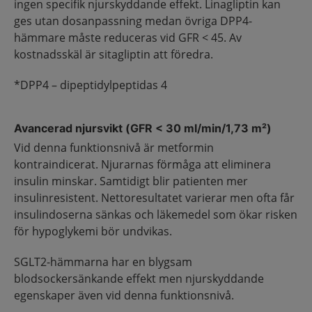
ingen specifik njurskyddande effekt. Linagliptin kan
ges utan dosanpassning medan övriga DPP4-
hämmare måste reduceras vid GFR < 45. Av
kostnadsskäl är sitagliptin att föredra.
*DPP4 – dipeptidylpeptidas 4
Avancerad njursvikt (GFR < 30 ml/min/1,73 m²)
Vid denna funktionsnivå är metformin
kontraindicerat. Njurarnas förmåga att eliminera
insulin minskar. Samtidigt blir patienten mer
insulinresistent. Nettoresultatet varierar men ofta får
insulindoserna sänkas och läkemedel som ökar risken
för hypoglykemi bör undvikas.
SGLT2-hämmarna har en blygsam
blodsockersänkande effekt men njurskyddande
egenskaper även vid denna funktionsnivå.