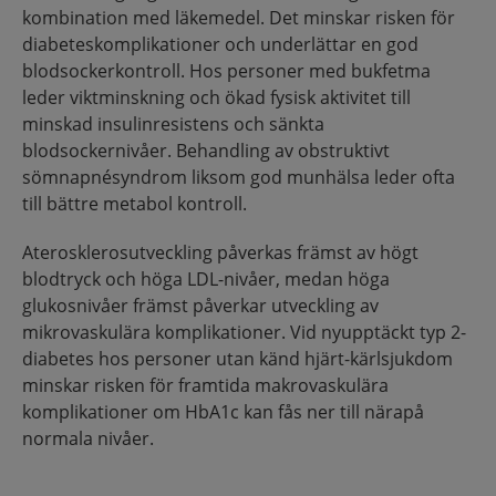
kombination med läkemedel. Det minskar risken för
diabeteskomplikationer och underlättar en god
blodsockerkontroll. Hos personer med bukfetma
leder viktminskning och ökad fysisk aktivitet till
minskad insulinresistens och sänkta
blodsockernivåer. Behandling av obstruktivt
sömnapnésyndrom liksom god munhälsa leder ofta
till bättre metabol kontroll.
Aterosklerosutveckling påverkas främst av högt
blodtryck och höga LDL-nivåer, medan höga
glukosnivåer främst påverkar utveckling av
mikrovaskulära komplikationer. Vid nyupptäckt typ 2-
diabetes hos personer utan känd hjärt-kärlsjukdom
minskar risken för framtida makrovaskulära
komplikationer om HbA1c kan fås ner till närapå
normala nivåer.