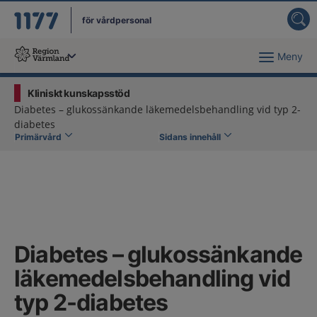
för vårdpersonal
Meny
Du har valt region
Värmland
.
Kliniskt kunskapsstöd
Diabetes – glukossänkande läkemedelsbehandling vid typ 2-
diabetes
Primärvård
Sidans innehåll
Diabetes – glukossänkande
läkemedelsbehandling vid
typ 2-diabetes