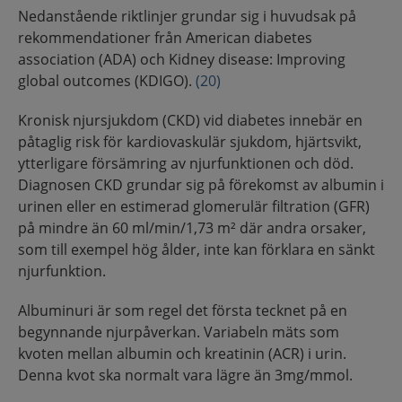
Nedanstående riktlinjer grundar sig i huvudsak på
rekommendationer från American diabetes
association (ADA) och Kidney disease: Improving
global outcomes (KDIGO).
(20)
Kronisk njursjukdom (CKD) vid diabetes innebär en
påtaglig risk för kardiovaskulär sjukdom, hjärtsvikt,
ytterligare försämring av njurfunktionen och död.
Diagnosen CKD grundar sig på förekomst av albumin i
urinen eller en estimerad glomerulär filtration (GFR)
på mindre än 60 ml/min/1,73 m² där andra orsaker,
som till exempel hög ålder, inte kan förklara en sänkt
njurfunktion.
Albuminuri är som regel det första tecknet på en
begynnande njurpåverkan. Variabeln mäts som
kvoten mellan albumin och kreatinin (ACR) i urin.
Denna kvot ska normalt vara lägre än 3mg/mmol.