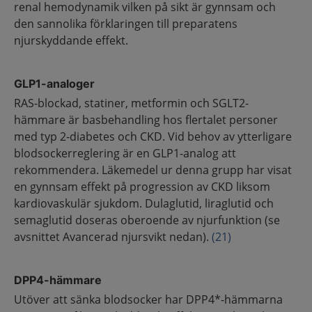
renal hemodynamik vilken på sikt är gynnsam och
den sannolika förklaringen till preparatens
njurskyddande effekt.
GLP1-analoger
RAS-blockad, statiner, metformin och SGLT2-
hämmare är basbehandling hos flertalet personer
med typ 2-diabetes och CKD. Vid behov av ytterligare
blodsockerreglering är en GLP1-analog att
rekommendera. Läkemedel ur denna grupp har visat
en gynnsam effekt på progression av CKD liksom
kardiovaskulär sjukdom. Dulaglutid, liraglutid och
semaglutid doseras oberoende av njurfunktion (se
avsnittet Avancerad njursvikt nedan).
(21)
DPP4-hämmare
Utöver att sänka blodsocker har DPP4*-hämmarna