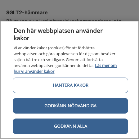
SGLT2-hämmare
På grund av biverkningsrisk rekommenderas inte
SGLT2-hämmare som glukossänkande
Den här webbplatsen använder
läkemedelsbehandling till sköra äldre, men det kan
kakor
vara motiverat vid andra indikationer. Till multisjuka
Vi använder kakor (cookies) för att förbättra
men inte sköra individer kan SGLT2-hämmare
webbplatsen och göra upplevelsen för dig som besöker
användas med försiktighet. Vid ökad risk för
sajten bättre och smidigare. Genom att fortsätta
urogenitala infektioner avråds från SGLT2-
använda webbplatsen godkänner du detta.
Läs mer om
hur vi använder kakor
hämmarbehandling
HANTERA KAKOR
Vid intorkning, svår sjukdom eller svält ska SGLT2-
hämmarbehandling pausas för att undvika
insjuknande i normoglykem ketoacidos.
GODKÄNN NÖDVÄNDIGA
Metformin
GODKÄNN ALLA
Metformin kan vara riskfyllt till sköra äldre. En fördel
med metformin är att det inte ger hypoglykemier,