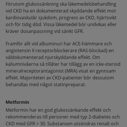
Förutom glukossänkning ska läkemedelsbehandling
vid CKD ha en dokumenterad skyddande effekt mot
kardiovaskulär sjukdom, progress av CKD, hjärtsvikt
och för tidig död. Vissa läkemedel bör undvikas eller
kräver dosanpassning vid sänkt GFR.
Framför allt vid albuminuri har ACE-hämmare och
angiotensin II receptorblockerare (RAS-blockad) en
väldokumenterad njurskyddande effekt. Om
kaliumnivåerna så tillåter har tillägg av en icke-steroid
mineralreceptorantagonist (MRA) visat en gynnsam
effekt. Majoriteten av CKD-patienter bör dessutom
behandlas med något statinpreparat.
Metformin
Metformin har en god glukossänkande effekt och
rekommenderas till personer med typ 2-diabetes och
CKD med GFR > 30. Substansen utsöndras renalt och