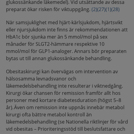
glukossänkande läkemedel). Vid utsättande av dessa
preparat ökar risken för viktuppgång.
(2)
(27)
(1)
(28)
När samsjuklighet med hjärt-kärlsjukdom, hjärtsvikt
eller njursjukdom inte finns är rekommendationen att
HbA1c bör sjunka mer än 5 mmol/mol på sex
månader för SLGT2-hämmare respektive 10
mmol/mol för GLP1-analoger. Annars bör preparaten
bytas ut till annan glukossänkande behandling.
Obesitaskirurgi kan övervägas om intervention av
hälsosamma levnadsvanor och
läkemedelsbehandling inte resulterar i viktnedgång.
Kirurgi ökar chansen för remission framför allt hos
personer med kortare diabetesduration (högst 5–8
år). Även om remission inte uppnås innebär metabol
kirurgi ofta bättre metabol kontroll än
läkemedelsbehandling (se Nationella riktlinjer för vård
vid obesitas – Prioriteringsstöd till beslutsfattare och