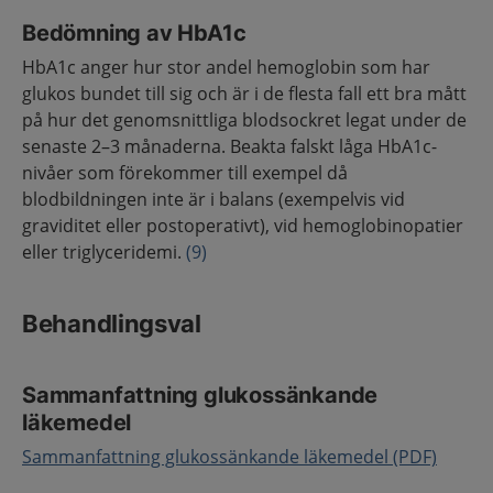
Bedömning av HbA1c
HbA1c anger hur stor andel hemoglobin som har
glukos bundet till sig och är i de flesta fall ett bra mått
på hur det genomsnittliga blodsockret legat under de
senaste
2–3
månaderna. Beakta falskt låga HbA1c-
nivåer som förekommer till exempel då
blodbildningen inte är i balans (exempelvis vid
graviditet eller postoperativt), vid
hemoglobin
o
patier
eller
triglyceridemi
.
(9)
Behandlingsval
Sammanfattning glukossänkande
läkemedel
Sammanfattning glukossänkande läkemedel (PDF)