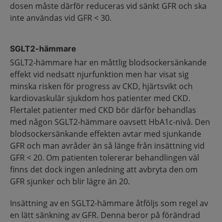
dosen måste därför reduceras vid sänkt GFR och ska
inte användas vid GFR < 30.
SGLT2-hämmare
SGLT2-hämmare har en måttlig blodsockersänkande
effekt vid nedsatt njurfunktion men har visat sig
minska risken för progress av CKD, hjärtsvikt och
kardiovaskulär sjukdom hos patienter med CKD.
Flertalet patienter med CKD bör därför behandlas
med någon SGLT2-hämmare oavsett HbA1c-nivå. Den
blodsockersänkande effekten avtar med sjunkande
GFR och man avråder än så länge från insättning vid
GFR < 20. Om patienten tolererar behandlingen väl
finns det dock ingen anledning att avbryta den om
GFR sjunker och blir lägre än 20.
Insättning av en SGLT2-hämmare åtföljs som regel av
en lätt sänkning av GFR. Denna beror på förändrad