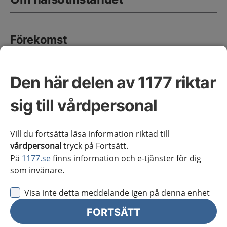
Förekomst
Prevalensen av typ 2-diabetes är cirka 6 % i
befolkningen, med dubbelt så hög förekomst och
Den här delen av 1177 riktar
tidigare insjuknande hos personer med ursprung från
Mellanöstern samt delar av Afrika och Asien.
sig till vårdpersonal
Prevalensen stiger med ökande ålder.
(3)
Vill du fortsätta läsa information riktad till
Orsaker
vårdpersonal
tryck på Fortsätt.
Typ 2-diabetes utvecklas till följd av obalans över tid
På
1177.se
finns information och e-tjänster för dig
mellan insulinkänslighet och insulinsekretion. Typ 2-
som invånare.
diabetes är en progressiv kronisk sjukdom med olika
grad av insulinresistens och nedsatt egen
Visa inte detta meddelande igen på denna enhet
insulinproduktion, vilket den blodsockersänkande
FORTSÄTT
behandlingen bör anpassas efter. Den är dessutom
en heterogen sjukdom som kräver individualiserad