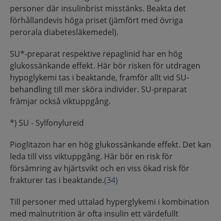
personer där insulinbrist misstänks. Beakta det
förhållandevis höga priset (jämfört med övriga
perorala diabetesläkemedel).
SU*-preparat respektive repaglinid har en hög
glukossänkande effekt. Här bör risken för utdragen
hypoglykemi tas i beaktande, framför allt vid SU-
behandling till mer sköra individer. SU-preparat
främjar också viktuppgång.
*) SU - Sylfonylureid
Pioglitazon har en hög glukossänkande effekt. Det kan
leda till viss viktuppgång. Här bör en risk för
försämring av hjärtsvikt och en viss ökad risk för
frakturer tas i beaktande.
(34)
Till personer med uttalad hyperglykemi i kombination
med malnutrition är ofta insulin ett värdefullt