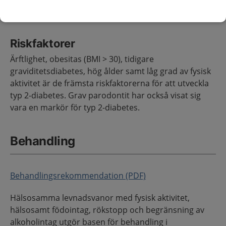
behandling.
Riskfaktorer
Ärftlighet, obesitas (BMI > 30), tidigare
graviditetsdiabetes, hög ålder samt låg grad av fysisk
aktivitet är de främsta riskfaktorerna för att utveckla
typ 2-diabetes. Grav parodontit har också visat sig
vara en markör för typ 2-diabetes.
Behandling
Behandlingsrekommendation (PDF)
Hälsosamma levnadsvanor med fysisk aktivitet,
hälsosamt födointag, rökstopp och begränsning av
alkoholintag utgör basen för behandling i