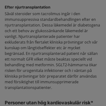
Efter njurtransplantation
Såväl steroider som tacrolimus ingår i den
immunsuppressiva standardbehandlingen efter en
njurtransplantation. Dessa läkemedel är diabetogena
och ett behov av glukossänkande läkemedel är
vanligt. Njurtransplanterade patienter har
exkluderats från flertalet kliniska prövningar och vår
kunskap om långtidseffekter etc är mycket
begränsad. En njurtransplanterad patient når sällan
ett normalt GFR vilket måste beaktas speciellt vid
behandling med metformin. SGLT2-hämmarna ökar
risken för urogenitala infektioner och i väntan på
kliniska prövningar bör preparatet därför användas
med försiktighet till immunsupprimerade
transplantationspatienter.
Personer utan hög kardiovaskulär risk*