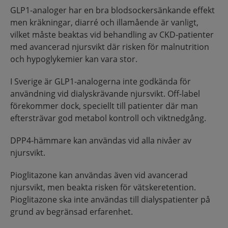
GLP1-analoger har en bra blodsockersänkande effekt
men kräkningar, diarré och illamående är vanligt,
vilket måste beaktas vid behandling av CKD-patienter
med avancerad njursvikt där risken för malnutrition
och hypoglykemier kan vara stor.
I Sverige är GLP1-analogerna inte godkända för
användning vid dialyskrävande njursvikt. Off-label
förekommer dock, speciellt till patienter där man
eftersträvar god metabol kontroll och viktnedgång.
DPP4-hämmare kan användas vid alla nivåer av
njursvikt.
Pioglitazone kan användas även vid avancerad
njursvikt, men beakta risken för vätskeretention.
Pioglitazone ska inte användas till dialyspatienter på
grund av begränsad erfarenhet.