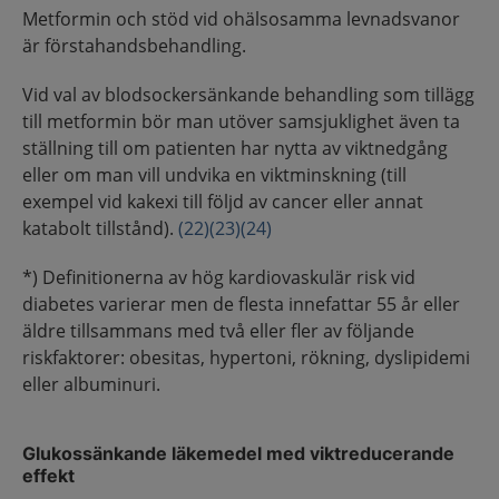
Metformin och stöd vid ohälsosamma levnadsvanor
är förstahandsbehandling.
Vid val av blodsockersänkande behandling som tillägg
till metformin bör man utöver samsjuklighet även ta
ställning till om patienten har nytta av viktnedgång
eller om man vill undvika en viktminskning (till
exempel vid kakexi till följd av cancer eller annat
katabolt tillstånd).
(22)
(23)
(24)
*) Definitionerna av hög kardiovaskulär risk vid
diabetes varierar men de flesta innefattar 55 år eller
äldre tillsammans med två eller fler av följande
riskfaktorer: obesitas, hypertoni, rökning, dyslipidemi
eller albuminuri.
Glukossänkande läkemedel med viktreducerande
effekt