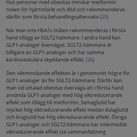
Hos personer med obesitas minskar metformin
risken för hjärtinfarkt och död och rekommenderas
därför som första behandlingsalternativ
(25)
Når man inte HbA1c-målen rekommenderas i första
hand tillägg av SGLT2-hämmare. I andra hand kan
GLP1-analoger övervägas. SGLT2-hämmare är
billigare än GLP1-analoger och har samma
kardiovaskulära skyddande effekt.
(26)
Den viktminskande effekten är i genomsnitt högre för
GLP1-analoger än för SGLT2-hämmare. Därför kan
man vid uttalad obesitas överväga att i första hand
använda GLP1-analoger med hög viktreducerande
effekt som tillägg till metformin. Semaglutid har
mycket hög viktreducerande effekt medan dulaglutid
och liraglutid har hög viktreducerande effekt. Övriga
GLP1-analoger och SGLT2-hämmare har intermediär
viktreducerande effekt (se sammanfattning