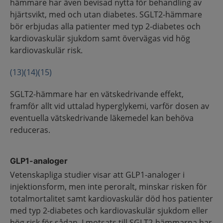
hämmare har även bevisad nytta för behandling av
hjärtsvikt, med och utan diabetes. SGLT2-hämmare
bör erbjudas alla patienter med typ 2-diabetes och
kardiovaskulär sjukdom samt övervägas vid hög
kardiovaskulär risk.
(13)
(14)
(15)
SGLT2-hämmare har en vätskedrivande effekt,
framför allt vid uttalad hyperglykemi, varför dosen av
eventuella vätskedrivande läkemedel kan behöva
reduceras.
GLP1-analoger
Vetenskapliga studier visar att GLP1-analoger i
injektionsform, men inte peroralt, minskar risken för
totalmortalitet samt kardiovaskulär död hos patienter
med typ 2-diabetes och kardiovaskulär sjukdom eller
hög risk för sådan. I motsats till SGLT2-hämmarna har