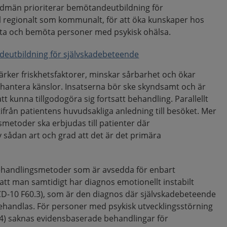
udmän prioriterar bemötandeutbildning för
l regionalt som kommunalt, för att öka kunskaper hos
öta och bemöta personer med psykisk ohälsa.
eutbildning för självskadebeteende
tärker friskhetsfaktorer, minskar sårbarhet och ökar
 hantera känslor. Insatserna bör ske skyndsamt och är
att kunna tillgodogöra sig fortsatt behandling. Parallellt
ifrån patientens huvudsakliga anledning till besöket. Mer
metoder ska erbjudas till patienter där
 sådan art och grad att det är det primära
 behandlingsmetoder som är avsedda för enbart
tt man samtidigt har diagnos emotionellt instabilt
D-10 F60.3), som är den diagnos där självskadebeteende
handlas. För personer med psykisk utvecklingsstörning
84) saknas evidensbaserade behandlingar för