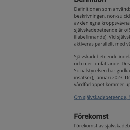
Definitionen som används 
beskrivningen, non-suicidal
av den egna kroppsvävnad
självskadebeteende är ofö
illabefinnande). Vid själ
aktiveras parallellt med v
Självskadebeteende indela
och mer omfattande. Dessa
Socialstyrelsen har godkä
insatser), januari 2023. 
vårdförloppet kommer upp
Om självskadebeteende, N
Förekomst
Förekomst av självskadeb