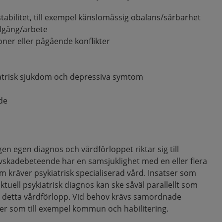
stabilitet, till exempel känslomässig obalans/sårbarhet
lgång/arbete
ioner eller pågående konflikter
iatrisk sjukdom och depressiva symtom
de
en egen diagnos och vårdförloppet riktar sig till
vskadebeteende har en samsjuklighet med en eller flera
m kräver psykiatrisk specialiserad vård. Insatser som
uell psykiatrisk diagnos kan ske såväl parallellt som
r i detta vårdförlopp. Vid behov krävs samordnade
er som till exempel kommun och habilitering.