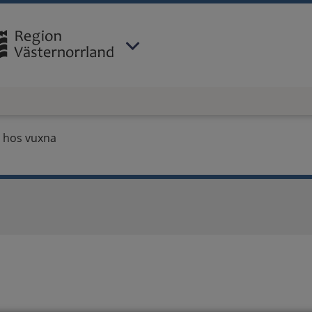
 har valt region
Västernorrland
.
 hos vuxna