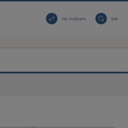
För invånare
Sök