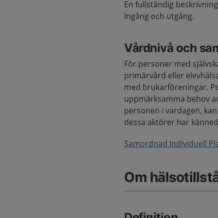
En fullständig beskrivnin
Ingång och utgång.
Vårdnivå och sa
För personer med självsk
primärvård eller elevhäls
med brukarföreningar. Psy
uppmärksamma behov av 
personen i vardagen, kan v
dessa aktörer har känne
Samordnad Individuell Pla
Om hälsotillst
Definition