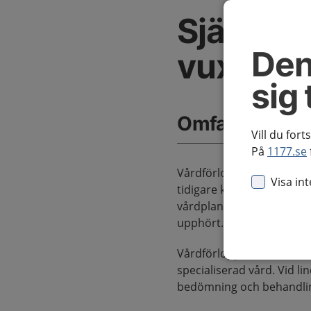
Självsk
Den
vuxna
sig 
Omfattning av
Vill du fort
På
1177.se
Vårdförloppet inleds vid
Visa in
tidigare känt självskadeb
vårdplan uppnåtts eller n
upphört.
Vårdförloppet omfattar in
specialiserad vård. Vid l
bedömning och behandli