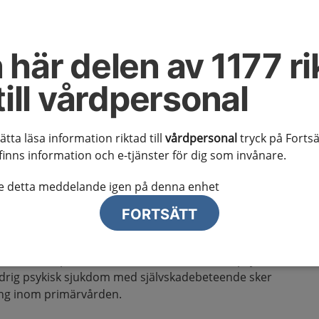
adebeteende hos
 här delen av 1177 ri
till vårdpersonal
 kunskapsstödet
sätta läsa information riktad till
vårdpersonal
tryck på Fortsä
finns information och e-tjänster för dig som invånare.
 misstanke om självskadebeteende eller vid försämring av
te detta meddelande igen på denna enhet
eteende hos personer från 18 år och avslutas när mål i
är behov av ytterligare insatser inom vårdförloppet har
FORTSÄTT
satser när personer från 18 år vårdas inom psykiatrisk
indrig psykisk sjukdom med självskadebeteende sker
ng inom primärvården.