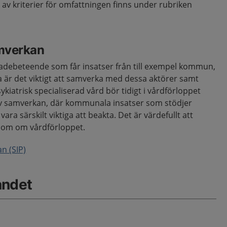
g av kriterier för omfattningen finns under rubriken
mverkan
adebeteende som får insatser från till exempel kommun,
a är det viktigt att samverka med dessa aktörer samt
kiatrisk specialiserad vård bör tidigt i vårdförloppet
samverkan, där kommunala insatser som stödjer
ara särskilt viktiga att beakta. Det är värdefullt att
dom om vårdförloppet.
n (SIP)
åndet