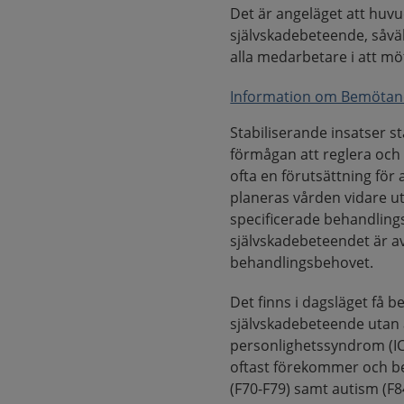
Det är angeläget att huv
självskadebeteende, såvä
alla medarbetare i att m
Information om Bemötand
Stabiliserande insatser s
förmågan att reglera och
ofta en förutsättning för 
planeras vården vidare ut
specificerade behandlings
självskadebeteendet är av
behandlingsbehovet.
Det finns i dagsläget få
självskadebeteende utan a
personlighetssyndrom (IC
oftast förekommer och be
(F70-F79) samt autism (F