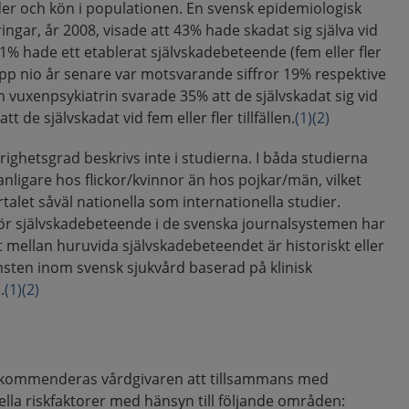
der och kön i populationen. En svensk epidemiologisk
ngar, år 2008, visade att 43% hade skadat sig själva vid
 21% hade ett etablerat självskadebeteende (fem eller fler
s upp nio år senare var motsvarande siffror 19% respektive
 vuxenpsykiatrin svarade 35% att de självskadat sig vid
tt de självskadat vid fem eller fler tillfällen.
(1)
(2)
ighetsgrad beskrivs inte i studierna. I båda studierna
nligare hos flickor/kvinnor än hos pojkar/män, vilket
let såväl nationella som internationella studier.
för självskadebeteende i de svenska journalsystemen har
at mellan huruvida självskadebeteendet är historiskt eller
sten inom svensk sjukvård baserad på klinisk
.
(1)
(2)
ekommenderas vårdgivaren att tillsammans med
uella riskfaktorer med hänsyn till följande områden: