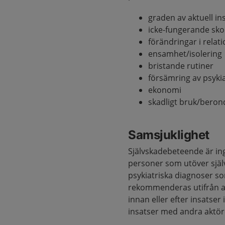
graden av aktuell in
icke-fungerande sko
förändringar i relat
ensamhet/isolering
bristande rutiner
försämring av psyk
ekonomi
skadligt bruk/beron
Samsjuklighet
Självskadebeteende är ing
personer som utöver själ
psykiatriska diagnoser so
rekommenderas utifrån akt
innan eller efter insatse
insatser med andra aktör