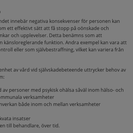
p
endet innebär negativa konsekvenser för personen kan
om ett effektivt sätt att få stopp på oönskade och
tankar och upplevelser. Detta benämns som att
n känsloreglerande funktion. Andra exempel kan vara att
troll eller som självbestraffning, vilket kan variera från
nhet av vård vid självskadebeteende uttrycker behov av
m:
av personer med psykisk ohälsa såväl inom hälso- och
kommunala verksamheter
mverkan både inom och mellan verksamheter
ekvata insatser
en till behandlare, över tid.