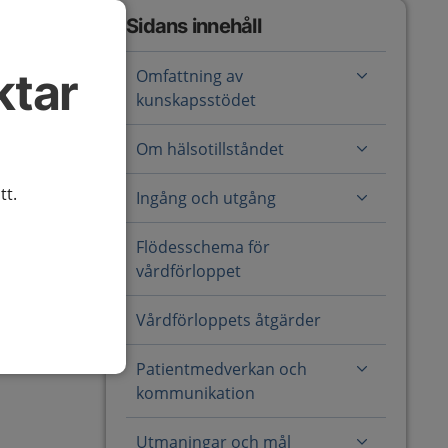
Sidans innehåll
ktar
Omfattning av
kunskapsstödet
Om hälsotillståndet
tt.
Ingång och utgång
Flödesschema för
vårdförloppet
Vårdförloppets åtgärder
Patientmedverkan och
kommunikation
Utmaningar och mål