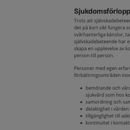
Sjukdomsförlop
Trots att självskadebete
det på kort sikt fungera s
svårhanterliga känslor, 
självskadebeteende har e
skapa en upplevelse av kon
person till person.
Personer med egen erfare
förbättringsområden ino
bemötande och vård 
sjukvård som hos 
samordning och sa
delaktighet i vården
tillgänglighet till ad
kontinuitet i kontakt