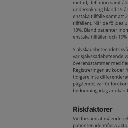
metod, defintion samt ål
undersökning bland 15-åri
enstaka tillfälle samt att
tillfällen). När de följde
10%. Bland patienter inom
enstaka tillfällen och 15% a
Självskadebeteendets svår
var självskadebeteende va
överensstämmer med flerta
Registreringen av koder 
tidigare inte differentier
pågående, varför förekom
bedömning idag är okänd
Riskfaktorer
Vid försämrat mående r
patienten identifiera akt