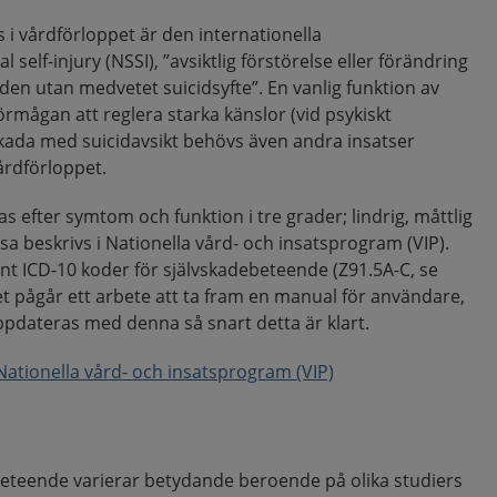
i vårdförloppet är den internationella
 self-injury (NSSI), ”avsiktlig förstörelse eller förändring
en utan medvetet suicidsyfte”. En vanlig funktion av
rmågan att reglera starka känslor (vid psykiskt
vskada med suicidavsikt behövs även andra insatser
årdförloppet.
s efter symtom och funktion i tre grader; lindrig, måttlig
 beskrivs i Nationella vård- och insatsprogram (VIP).
nt ICD-10 koder för självskadebeteende (Z91.5A-C, se
Det pågår ett arbete att ta fram en manual för användare,
dateras med denna så snart detta är klart.
ationella vård- och insatsprogram (VIP)
eteende varierar betydande beroende på olika studiers