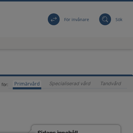
För invånare
Sök
Primärvård
Specialiserad vård
Innehåll för special
Tandvård
Inneh
 för: