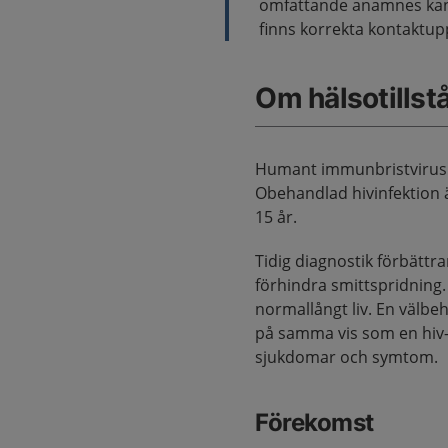
omfattande anamnes kan r
finns korrekta kontaktupp
Om hälsotillst
Humant immunbristvirus (hi
Obehandlad hivinfektion 
15 år.
Tidig diagnostik förbättr
förhindra smittspridning.
normallångt liv. En välbe
på samma vis som en hiv-n
sjukdomar och symtom.
Förekomst