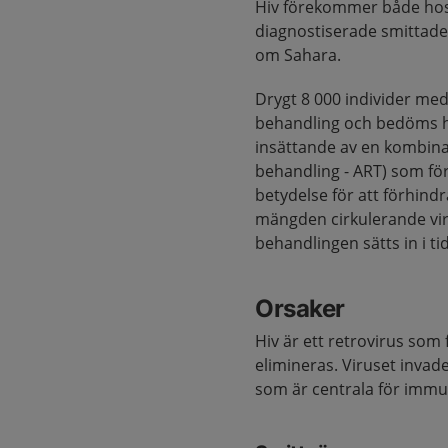
Hiv förekommer både hos 
diagnostiserade smittade h
om Sahara.
Drygt 8 000 individer med 
behandling och bedöms ha
insättande av en kombina
behandling - ART) som fö
betydelse för att förhind
mängden cirkulerande vir
behandlingen sätts in i tid
Orsaker
Hiv är ett retrovirus so
elimineras.
Viruset
invade
som är centrala för immu