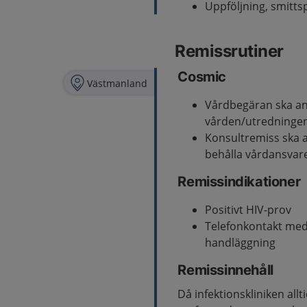
Uppföljning, smitt
Remissrutiner
Cosmic
Västmanland
Vårdbegäran ska an
vården/utredningen
Konsultremiss ska 
behålla vårdansvar
Remissindikationer
Positivt HIV-prov
Telefonkontakt med i
handläggning
Remissinnehåll
Då infektionskliniken all