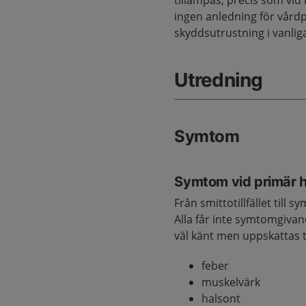
tillämpas, precis som vid
ingen anledning för vård
skyddsutrustning i vanli
Utredning
Symtom
Symtom vid primär h
Från smittotillfället till 
Alla får inte symtomgiva
väl känt men uppskattas ti
feber
muskelvärk
halsont