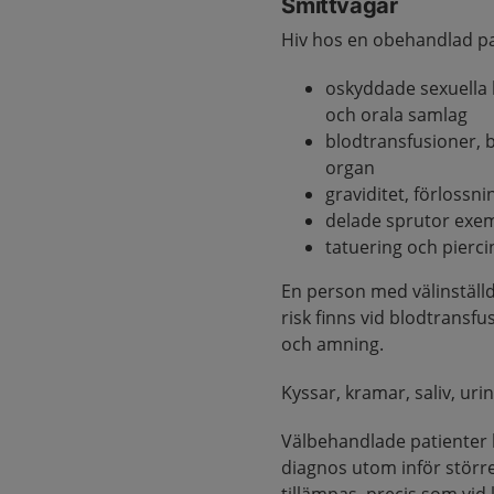
Smittvägar
Hiv hos en obehandlad pat
oskyddade sexuella 
och orala samlag
blodtransfusioner, 
organ
graviditet, förloss
delade sprutor exe
tatuering och pierci
En person med välinställd
risk finns vid blodtransfu
och amning.
Kyssar, kramar, saliv, uri
Välbehandlade patienter
diagnos utom inför större 