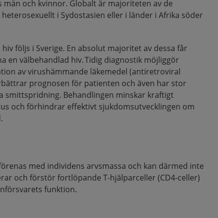
män och kvinnor. Globalt är majoriteten av de
eterosexuellt i Sydostasien eller i länder i Afrika söder
hiv följs i Sverige. En absolut majoritet av dessa får
 en välbehandlad hiv. Tidig diagnostik möjliggör
tion av virushämmande läkemedel (antiretroviral
rbättrar prognosen för patienten och även har stor
ra smittspridning. Behandlingen minskar kraftigt
us och förhindrar effektivt sjukdomsutvecklingen om
.
m förenas med individens arvsmassa och kan därmed inte
rar och förstör fortlöpande T-hjälparceller (CD4-celler)
nförsvarets funktion.