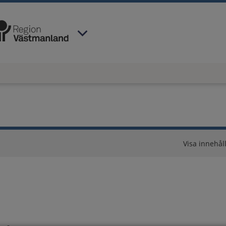
 har valt region
Västmanland
.
Visa innehåll