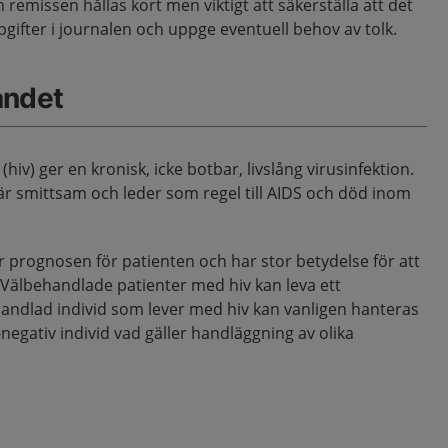
emissen hållas kort men viktigt att säkerställa att det
gifter i journalen och uppge eventuell behov av tolk.
åndet
v) ger en kronisk, icke botbar, livslång virusinfektion.
är smittsam och leder som regel till AIDS och död inom
ar prognosen för patienten och har stor betydelse för att
 Välbehandlade patienter med hiv kan leva ett
handlad individ som lever med hiv kan vanligen hanteras
egativ individ vad gäller handläggning av olika