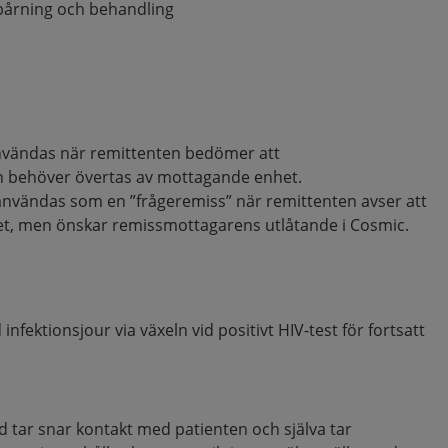
spårning och behandling
vändas när remittenten bedömer att
 behöver övertas av mottagande enhet.
användas som en ”frågeremiss” när remittenten avser att
et, men önskar remissmottagarens utlåtande i Cosmic.
nfektionsjour via växeln vid positivt HIV-test för fortsatt
tid tar snar kontakt med patienten och själva tar