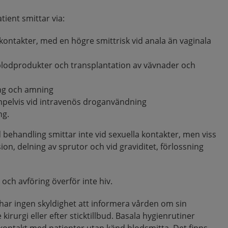
ient smittar via:
kontakter, med en högre smittrisk vid anala än vaginala
blodprodukter och transplantation av vävnader och
ning och amning
mpelvis vid intravenös droganvändning
ng.
 behandling smittar inte vid sexuella kontakter, men viss
sion, delning av sprutor och vid graviditet, förlossning
n och avföring överför inte hiv.
 har
ingen
skyldighet att informera vården om sin
kirurgi eller efter sticktillbud. Basala hygienrutiner