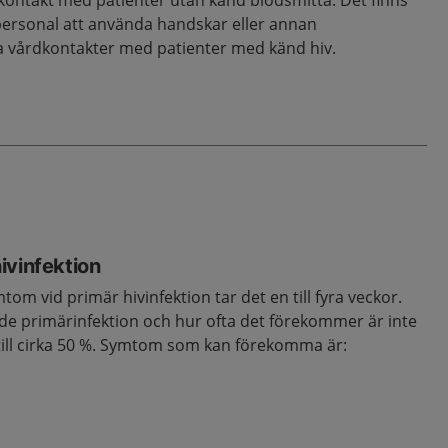
 kontakt med patienter utan känd blodsmitta. Det finns
personal att använda handskar eller annan
ga vårdkontakter med patienter med känd hiv.
ivinfektion
symtom vid primär hivinfektion tar det
en till fyra
veckor.
nde primärinfektion och hur ofta det förekommer är inte
ll cirka 50
%. Symtom som kan förekomma är: