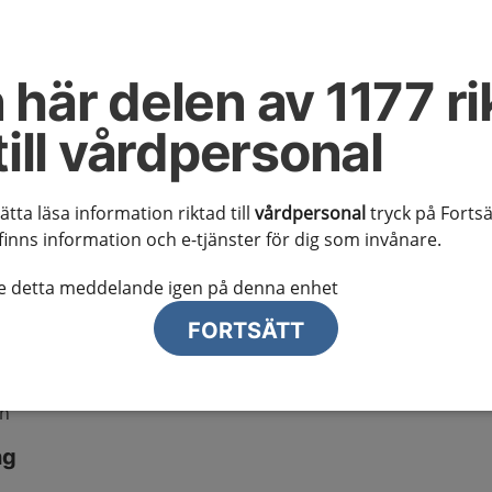
tion
 här delen av 1177 ri
erkan och remissrutiner
till vårdpersonal
der om tillämpligt, för mer information vg se
Sjukdomar
sätta läsa information riktad till
vårdpersonal
tryck på Fortsä
finns information och e-tjänster för dig som invånare.
te detta meddelande igen på denna enhet
mverkan
FORTSÄTT
dning av patient som söker i primärvård
an
ng