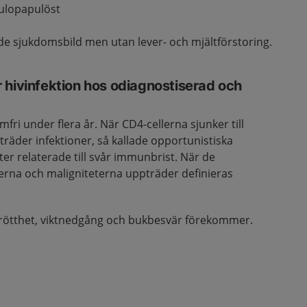
kulopapulöst
 sjukdomsbild men utan lever- och mjältförstoring.
 hivinfektion hos odiagnostiserad och
fri under flera år. När CD4-cellerna sjunker till
ppträder infektioner, så kallade opportunistiska
ter relaterade till svår immunbrist. När de
nerna och maligniteterna uppträder definieras
rötthet, viktnedgång och bukbesvär förekommer.