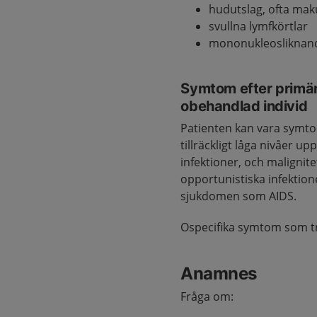
hudutslag, ofta ma
svullna lymfkörtlar
mononukleosliknande
Symtom efter primär
obehandlad individ
Patienten kan vara symtom
tillräckligt låga nivåer u
infektioner, och malignite
opportunistiska infektio
sjukdomen som AIDS.
Ospecifika symtom som t
Anamnes
Fråga om: