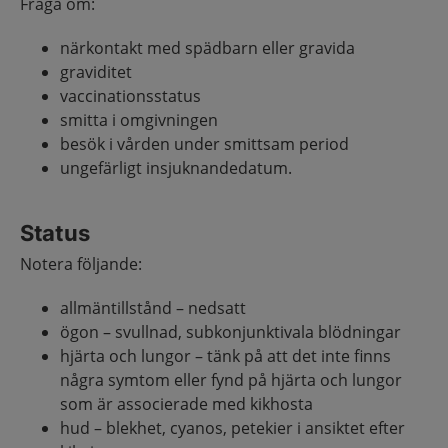
Fråga om:
närkontakt med spädbarn eller gravida
graviditet
vaccinationsstatus
smitta i omgivningen
besök i vården under smittsam period
ungefärligt insjuknandedatum.
Status
Notera följande:
allmäntillstånd – nedsatt
ögon – svullnad, subkonjunktivala blödningar
hjärta och lungor – tänk på att det inte finns
några symtom eller fynd på hjärta och lungor
som är associerade med kikhosta
hud – blekhet, cyanos, petekier i ansiktet efter