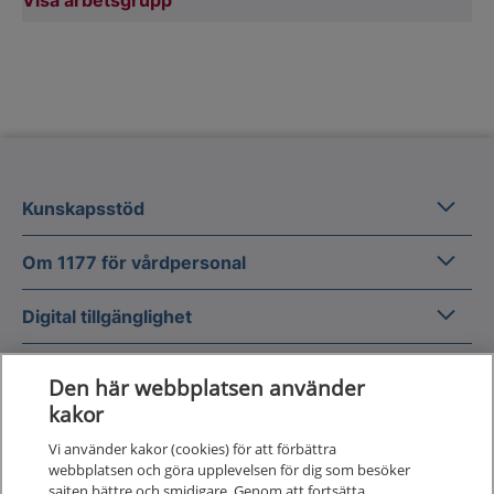
Visa arbetsgrupp
Kunska
Kunskapsstöd
Om 1177
Om 1177 för vårdpersonal
Digital 
Digital tillgänglighet
Den här webbplatsen använder
kakor
Vi använder kakor (cookies) för att förbättra
Till startsidan för 1177 för v
webbplatsen och göra upplevelsen för dig som besöker
för vårdpersonal
sajten bättre och smidigare. Genom att fortsätta