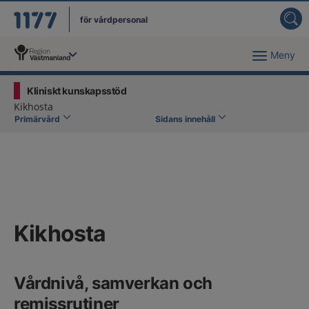
för vårdpersonal
Meny
Du har valt region
Västmanland
.
Kliniskt kunskapsstöd
Kikhosta
Primärvård
Sidans innehåll
Kikhosta
Vårdnivå, samverkan och
remissrutiner