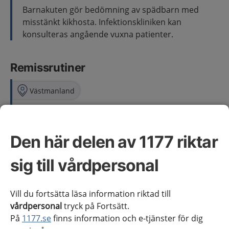
Barnakuten gör bedömning av spädbarn med
misstänkt kikhosta. Infektionskliniken kan
konsulteras angående vuxna patienter.
Remissrutiner
Västmanland
Cosmic
Vårdbegäran ska användas när remittenten
Den här delen av 1177 riktar
bedömer att vården/utredningen behöver
sig till vårdpersonal
övertas av mottagande enhet.
Konsultremiss ska användas som en
”frågeremiss” när remittenten avser att
Vill du fortsätta läsa information riktad till
behålla vårdansvaret, men önskar
vårdpersonal
tryck på Fortsätt.
remissmottagarens utlåtande i Cosmic.
På
1177.se
finns information och e-tjänster för dig