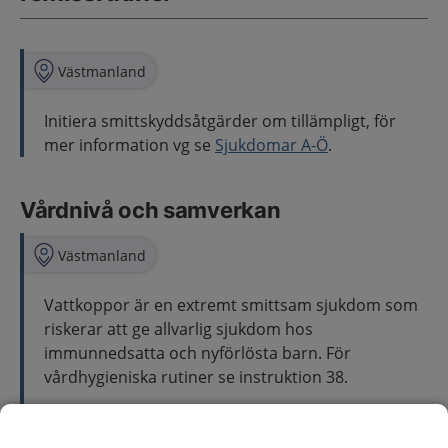
Västmanland
Initiera smittskyddsåtgärder om tillämpligt, för
mer information vg se
Sjukdomar A-Ö
.
Vårdnivå och samverkan
Västmanland
Vattkoppor är en extremt smittsam sjukdom som
riskerar att ge allvarlig sjukdom hos
immunnedsatta och nyförlösta barn. För
vårdhygieniska rutiner se instruktion 38.
Primärvård