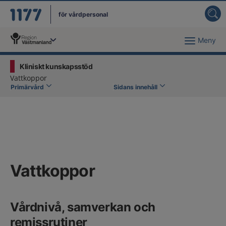
för vårdpersonal
Meny
Du har valt region
Västmanland
.
Kliniskt kunskapsstöd
Vattkoppor
Primärvård
Sidans innehåll
Vattkoppor
Vårdnivå, samverkan och
remissrutiner