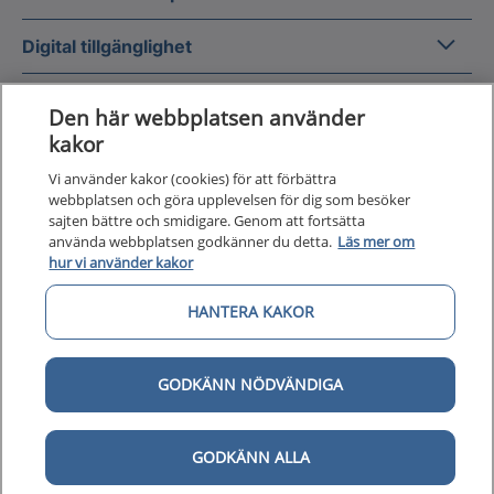
Digital 
Digital tillgänglighet
Den här webbplatsen använder
kakor
Vi använder kakor (cookies) för att förbättra
Till startsidan för 1177 för v
webbplatsen och göra upplevelsen för dig som besöker
för vårdpersonal
sajten bättre och smidigare. Genom att fortsätta
använda webbplatsen godkänner du detta.
Läs mer om
1177 för vårdpersonal samlar information
hur vi använder kakor
och nationella kunskapsstöd och är en del av
Nationellt system för kunskapsstyrning
HANTERA KAKOR
hälso- och sjukvård.
GODKÄNN NÖDVÄNDIGA
1177 för vårdpersonal drivs av Inera AB på
uppdrag av Sveriges regioner.
GODKÄNN ALLA