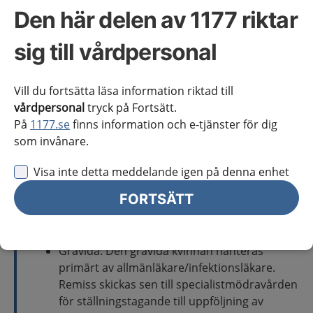
Bedömning och behandling i de flesta fall.
Den här delen av 1177 riktar
Observera att aciklovir dosreduceras vid
nedsatt njurfunktion.
sig till vårdpersonal
Diskutera vid behov med infektionsjour,
gäller t.ex gravida och immunsupprimerade
Vill du fortsätta läsa information riktad till
patienter.
vårdpersonal
tryck på Fortsätt.
Specialiserad vård
På
1177.se
finns information och e-tjänster för dig
som invånare.
Barnakut: Nyfödda spädbarn och barn med
allvarlig sjukdom handläggs av barnläkare.
Visa inte detta meddelande igen på denna enhet
Vid tecken till komplikationer bör barnen ses
FORTSÄTT
av barnläkare. Kontakta barnkonsulten via
telefon innan, då de hänvisas till ett särskilt
rum.
Gravida: Den gravida kvinnan hanteras
primärt av allmänläkare/infektionsläkare.
Remiss skickas sen till specialistmödravården
för ställningstagande till uppföljning av