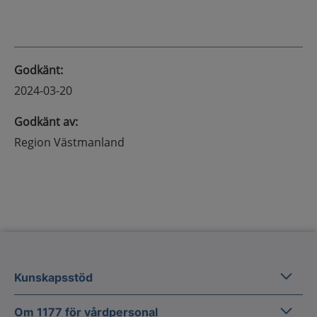
Godkänt
:
2024-03-20
Godkänt av
:
Region Västmanland
Kunska
Kunskapsstöd
Om 1177
Om 1177 för vårdpersonal