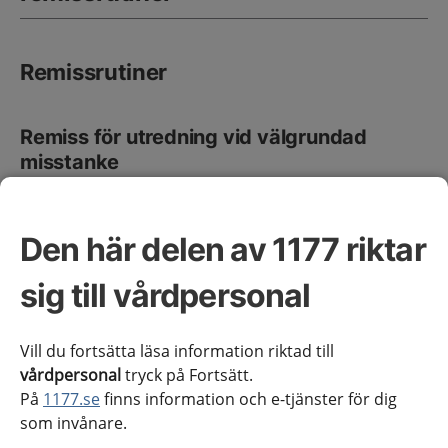
Remissrutiner
Remiss för utredning vid välgrundad
misstanke
Den mottagande enheten ska kontaktas per telefon i
samband med att välgrundad misstanke uppstår. Vid
påverkat allmäntillstånd och alarmerande provsvar
Den här delen av 1177 riktar
ska hematologjour eller motsvarande kontaktas även
sig till vårdpersonal
utanför kontorstid för akut bedömning.
Innan remiss för standardiserat vårdförlopp (SVF)
Vill du fortsätta läsa information riktad till
skickas, beakta att patienten önskar, har nytta av och
vårdpersonal
tryck på Fortsätt.
klarar av utredningen. Beslutet ska fattas i samråd
På
1177.se
finns information och e-tjänster för dig
med patienten och eventuellt närstående om
som invånare.
patienten önskar det.