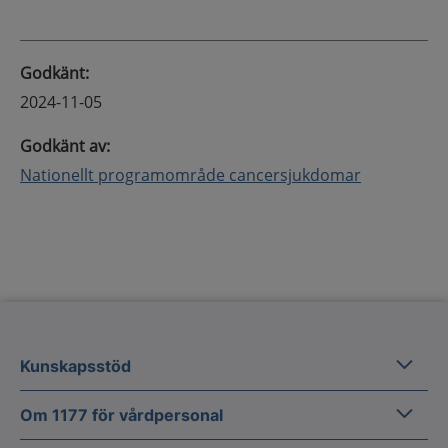
Godkänt
:
2024-11-05
Godkänt av
:
Nationellt programområde cancersjukdomar
Kunska
Kunskapsstöd
Om 1177
Om 1177 för vårdpersonal