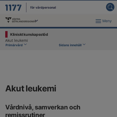
för vårdpersonal
Meny
Du har valt region
Västra Götaland
.
Kliniskt kunskapsstöd
Akut leukemi
Primärvård
Sidans innehåll
Akut leukemi
Vårdnivå, samverkan och
remissrutiner