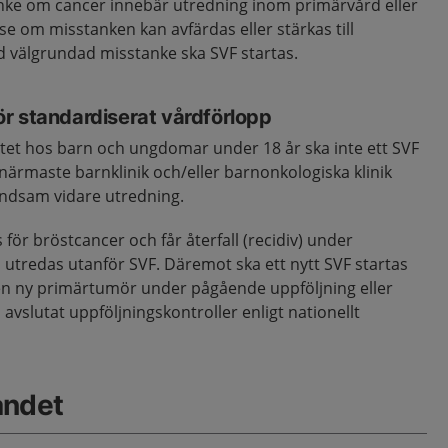
anke om cancer innebär utredning inom primärvård eller
 se om misstanken kan avfärdas eller stärkas till
d välgrundad misstanke ska SVF startas.
r standardiserat vårdförlopp
tet hos barn och ungdomar under 18 år ska inte ett SVF
t närmaste barnklinik och/eller barnonkologiska klinik
ndsam vidare utredning.
för bröstcancer och får återfall (recidiv) under
utredas utanför SVF. Däremot ska ett nytt SVF startas
 en ny primärtumör under pågående uppföljning eller
a avslutat uppföljningskontroller enligt nationellt
åndet