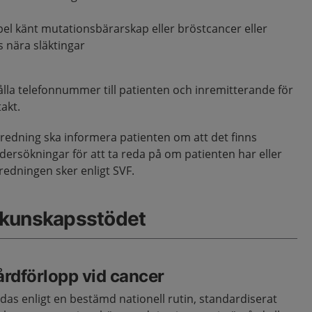
empel känt mutationsbärarskap eller bröstcancer eller
 nära släktingar
lla telefonnummer till patienten och inremitterande för
akt.
tredning ska informera patienten om att det finns
ndersökningar för att ta reda på om patienten har eller
tredningen sker enligt SVF.
 kunskapsstödet
årdförlopp vid cancer
das enligt en bestämd nationell rutin, standardiserat