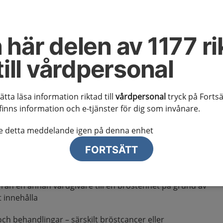
ncer
 här delen av 1177 ri
erkan och remissrutiner
till vårdpersonal
sätta läsa information riktad till
vårdpersonal
tryck på Fortsä
finns information och e-tjänster för dig som invånare.
g vid välgrundad misstanke
te detta meddelande igen på denna enhet
iserat vårdförlopp (SVF) skickas, beakta att patienten
FORTSÄTT
klarar av utredningen. Beslutet ska fattas i samråd med
 närstående om patienten önskar det.
från en annan vårdgivare till en bröstenhet på grund av
t innehålla
ch behandlingar – särskilt bröstcancer eller