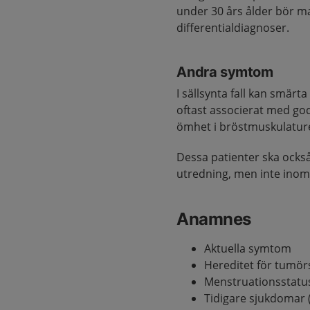
under 30 års ålder bör m
differentialdiagnoser.
Andra symtom
I sällsynta fall kan smä
oftast associerat med god
ömhet i bröstmuskulatur
Dessa patienter ska också
utredning, men inte inom
Anamnes
Aktuella symtom
Hereditet för tumör
Menstruationsstatus
Tidigare sjukdomar (