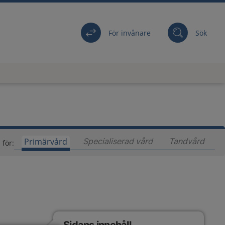
För invånare
Sök
Primärvård
Specialiserad vård
Innehåll för special
Tandvård
Inneh
 för: