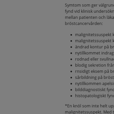
Symtom som ger välgrundad
fynd vid klinisk undersök
mellan patienten och läk
bröstcancervården:
malignitetssuspekt k
malignitetssuspekt 
ändrad kontur på b
nytillkommet indrag
rodnad eller svulln
blodig sekretion fr
rnsidigt eksem på b
sårbildning på bröstv
nytillkommen apelsi
bilddiagnostiskt fyn
histopatologiskt fyn
*En knöl som inte helt u
malignitetssuspekt. Med 