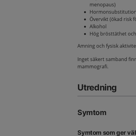
menopaus)
Hormonsubstitution 
Övervikt (ökad risk
Alkohol
Hög brösttäthet oc
Amning och fysisk aktivite
Inget säkert samband finn
mammografi.
Utredning
Symtom
Symtom som ger väl