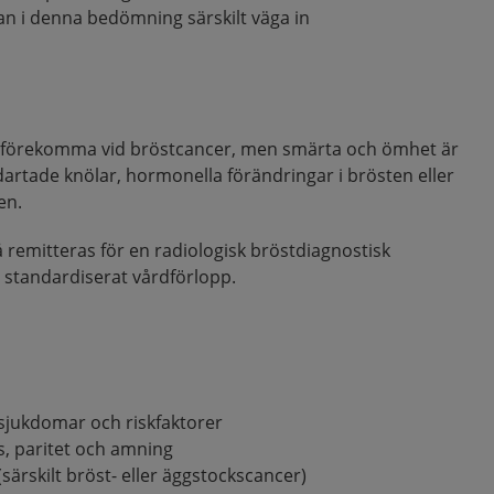
an i denna bedömning särskilt väga in
rta förekomma vid bröstcancer, men smärta och ömhet är
artade knölar, hormonella förändringar i brösten eller
en.
 remitteras för en radiologisk bröstdiagnostisk
 standardiserat vårdförlopp.
sjukdomar och riskfaktorer
, paritet och amning
särskilt bröst- eller äggstockscancer)