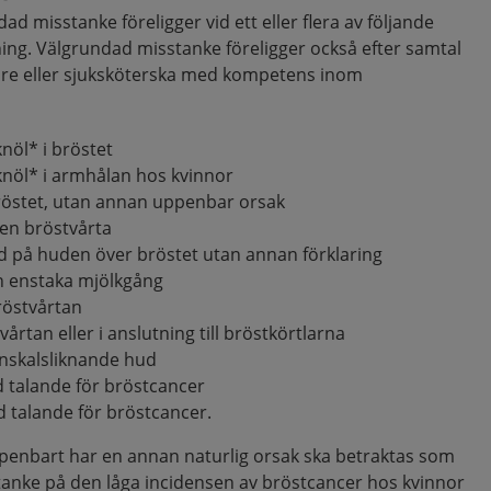
 misstanke föreligger vid ett eller flera av följande
ning. Välgrundad misstanke föreligger också efter samtal
are eller sjuksköterska med kompetens inom
nöl* i bröstet
knöl* i armhålan hos kvinnor
röstet, utan annan uppenbar orsak
en bröstvårta
ad på huden över bröstet utan annan förklaring
ån enstaka mjölkgång
röstvårtan
årtan eller i anslutning till bröstkörtlarna
nskalsliknande hud
d talande för bröstcancer
d talande för bröstcancer.
ppenbart har en annan naturlig orsak ska betraktas som
tanke på den låga incidensen av bröstcancer hos kvinnor