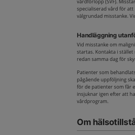
vårdförlopp (SVF). Misst
specialiserad vård för att
välgrundad misstanke. Vi
Handläggning utanfö
Vid misstanke om maligni
startas. Kontakta i ställe
redan samma dag för sky
Patienter som behandlats 
pågående uppföljning ska 
för de patienter som får
insjuknar igen efter att h
vårdprogram.
Om hälsotillst