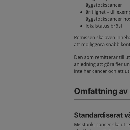
äggstockscancer
ärftlighet – till ex
äggstockscancer hos
lokalstatus bröst.
Remissen ska även innehå
att möjliggöra snabb kont
Den som remitterar till u
anledning att göra fler u
inte har cancer och att u
Omfattning av
Standardiserat v
Misstänkt cancer ska utre