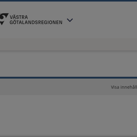
 har valt region
Västra Götaland
.
Visa innehåll