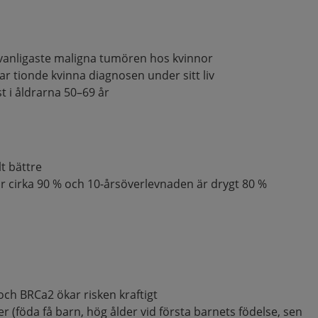
vanligaste maligna tumören hos kvinnor
 var tionde kvinna diagnosen under sitt liv
t i åldrarna 50–69 år
lt bättre
r cirka 90 % och 10-årsöverlevnaden är drygt 80 %
och BRCa2 ökar risken kraftigt
r (föda få barn, hög ålder vid första barnets födelse, sen