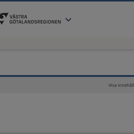
 har valt region
Västra Götaland
.
Visa innehåll