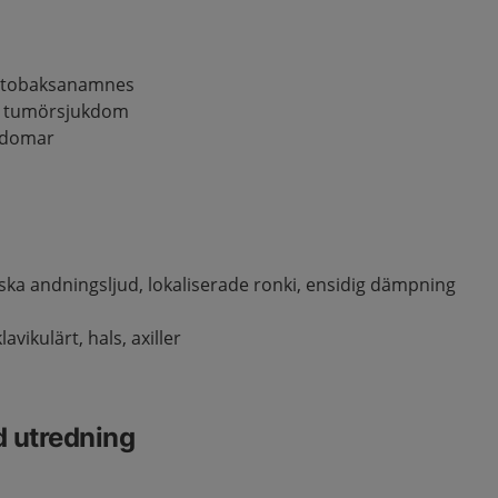
st tobaksanamnes
ell tumörsjukdom
ukdomar
ka andningsljud, lokaliserade ronki, ensidig dämpning
avikulärt, hals, axiller
d utredning