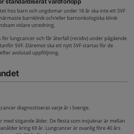
r standardiserat vårdförlopp
tet hos barn och ungdomar under 18 år ska inte ett SVF
t närmaste barnklinik och/eller barnonkologiska klinik
ndsam vidare utredning.
för lungcancer och får återfall (recidiv) under pågående
tanför SVF. Däremot ska ett nytt SVF startas för de
 efter avslutad uppföljning.
åndet
gcancer diagnostiseras varje år i Sverige.
r med stigande ålder. De flesta som insjuknar är mellan
nålder kring 69 år. Lungcancer är ovanlig före 40 års