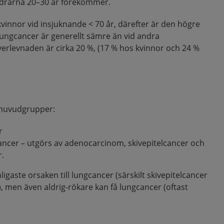
åldrarna 20–30 år förekommer.
vinnor vid insjuknande < 70 år, därefter är den högre
ungcancer är generellt sämre än vid andra
erlevnaden är cirka 20 %, (17 % hos kvinnor och 24 %
å huvudgrupper:
r
cancer – utgörs av adenocarcinom, skivepitelcancer och
r.
igaste orsaken till lungcancer (särskilt skivepitelcancer
, men även aldrig-rökare kan få lungcancer (oftast