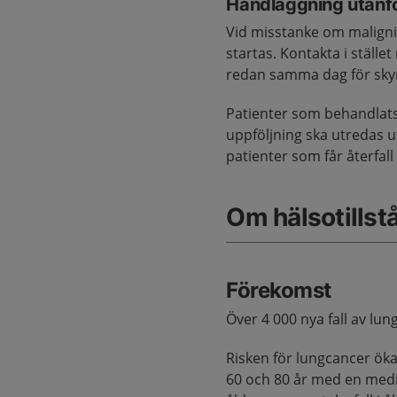
Handläggning utanfö
Vid misstanke om maligni
startas. Kontakta i ställe
redan samma dag för sky
Patienter som behandlats 
uppföljning ska utredas u
patienter som får återfall
Om hälsotillst
Förekomst
Över 4 000 nya fall av lun
Risken för lungcancer öka
60 och 80 år med en media