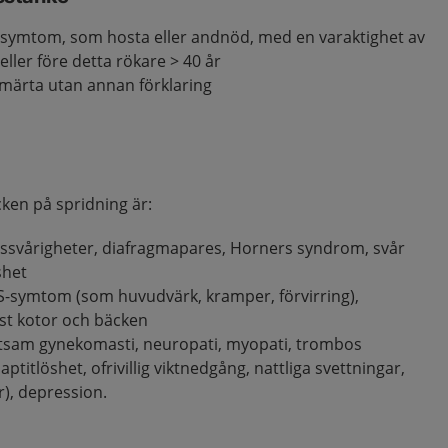
ssymtom, som hosta eller andnöd, med en varaktighet av
eller före detta rökare > 40 år
smärta utan annan förklaring
en på spridning är:
ngssvårigheter, diafragmapares, Horners syndrom, svår
shet
S-symtom (som huvudvärk, kramper, förvirring),
mst kotor och bäcken
tsam gynekomasti, neuropati, myopati, trombos
aptitlöshet, ofrivillig viktnedgång, nattliga svettningar,
r), depression.