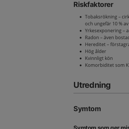
Riskfaktorer
Tobaksrökning – cirk
och ungefär 10 % av
Yrkesexponering – a
Radon – även bostad
Hereditet – förstag
Hög ålder
Kvinnligt kön
Komorbiditet som K
Utredning
Symtom
Symtom som ger mi