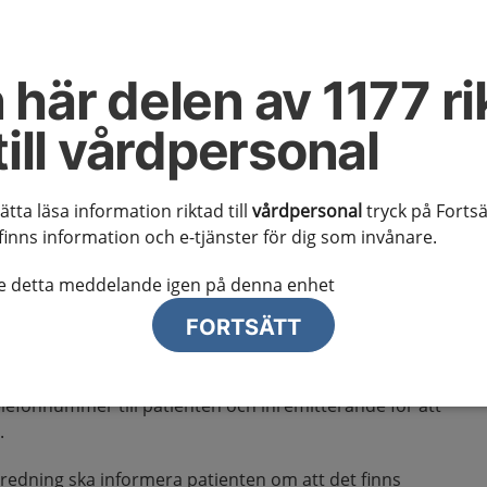
cer
 här delen av 1177 ri
erkan och remissrutiner
till vårdpersonal
sätta läsa information riktad till
vårdpersonal
tryck på Fortsä
finns information och e-tjänster för dig som invånare.
g vid välgrundad misstanke
te detta meddelande igen på denna enhet
iserat vårdförlopp (SVF) skickas, beakta att patienten
FORTSÄTT
klarar av utredningen. Beslutet ska fattas i samråd med
 närstående om patienten önskar det.
lefonnummer till patienten och inremitterande för att
.
tredning ska informera patienten om att det finns