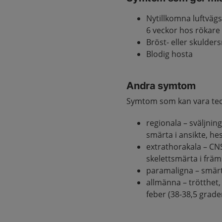
Nytillkomna luftväg
6 veckor hos rökare 
Bröst- eller skulder
Blodig hosta
Andra symtom
Symtom som kan vara teck
regionala – sväljni
smärta i ansikte, he
extrathorakala – CN
skelettsmärta i frä
paramaligna – smär
allmänna – trötthet, 
feber (38-38,5 grade