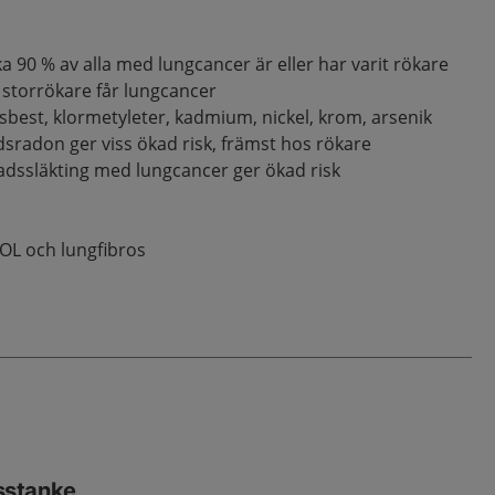
a 90 % av alla med lungcancer är eller har varit rökare
 storrökare får lungcancer
sbest, klormetyleter, kadmium, nickel, krom, arsenik
sradon ger viss ökad risk, främst hos rökare
radssläkting med lungcancer ger ökad risk
OL och lungfibros
sstanke