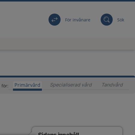
För invånare
Sök
Primärvård
Specialiserad vård
Innehåll för special
Tandvård
Inneh
 för: