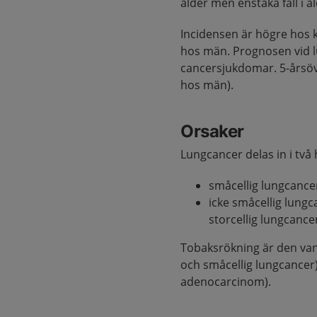
ålder men enstaka fall i 
Incidensen är högre hos k
hos män. Prognosen vid l
cancersjukdomar. 5-årsöv
hos män).
Orsaker
Lungcancer delas in i tv
småcellig lungcance
icke småcellig lung
storcellig lungcance
Tobaksrökning är den vanl
och småcellig lungcancer)
adenocarcinom).