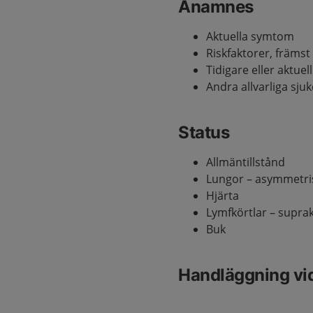
Anamnes
Aktuella symtom
Riskfaktorer, främ
Tidigare eller aktu
Andra allvarliga sj
Status
Allmäntillstånd
Lungor – asymmetris
Hjärta
Lymfkörtlar – suprakl
Buk
Handläggning vi