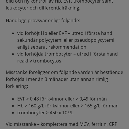
bild och ny kontroll av Hb, EVF, trombocyter samt
leukocyter och differentialräkning.
Handlägg provsvar enligt följande:
vid förhöjt Hb eller EVF – utred i första hand
sekundär polycytemi eller pseudopolycytemi
enligt separat rekommendation
vid förhöjda trombocyter – utred i första hand
reaktiv trombocytos.
Misstanke föreligger om följande värden är bestående
förhöjda i mer än 3 månader utan annan rimlig
förklaring:
EVF > 0,48 för kvinnor eller > 0,49 för män
Hb > 160 g/L för kvinnor eller > 165 g/L för män
trombocyter > 450 x 10⁹/L.
Vid misstanke – komplettera med MCV, ferritin, CRP