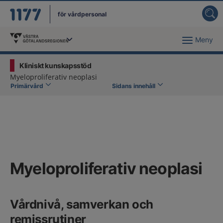
för vårdpersonal
Meny
Du har valt region
Västra Götaland
.
Kliniskt kunskapsstöd
Myeloproliferativ neoplasi
Primärvård
Sidans innehåll
Myeloproliferativ neoplasi
Vårdnivå, samverkan och
remissrutiner