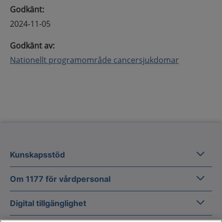
Godkänt
:
2024-11-05
Godkänt av
:
Nationellt programområde cancersjukdomar
Kunska
Kunskapsstöd
Om 1177
Om 1177 för vårdpersonal
Digital 
Digital tillgänglighet