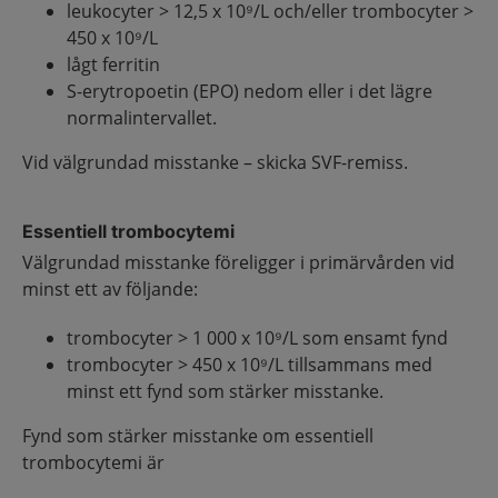
leukocyter > 12,5 x 10⁹/L och/eller trombocyter >
450 x 10⁹/L
lågt ferritin
S-erytropoetin (EPO) nedom eller i det lägre
normalintervallet.
Vid välgrundad misstanke – skicka SVF-remiss.
Essentiell trombocytemi
Välgrundad misstanke föreligger i primärvården vid
minst ett av följande:
trombocyter > 1 000 x 10⁹/L som ensamt fynd
trombocyter > 450 x 10⁹/L tillsammans med
minst ett fynd som stärker misstanke.
Fynd som stärker misstanke om essentiell
trombocytemi är