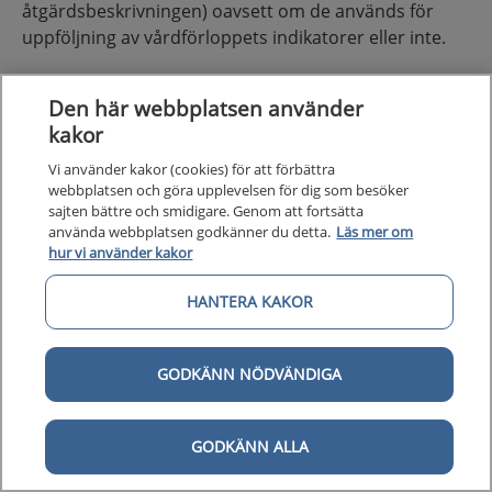
åtgärdsbeskrivningen) oavsett om de används för
uppföljning av vårdförloppets indikatorer eller inte.
Svenska Ledprotesregistret
Den här webbplatsen använder
Svenska Artrosregistret
kakor
Vi använder kakor (cookies) för att förbättra
webbplatsen och göra upplevelsen för dig som besöker
Sammanfattning av vårdförloppet
sajten bättre och smidigare. Genom att fortsätta
använda webbplatsen godkänner du detta.
Läs mer om
hur vi använder kakor
Höftledsartros är en sjukdom som drabbar ledens
HANTERA KAKOR
brosk, mjukdelar samt lednära skelett. Sjukdomen ger
symtom i form av smärta, igångsättningssvårigheter,
nedsatt rörlighet, muskelsvaghet och stelhet.
GODKÄNN NÖDVÄNDIGA
Långvariga besvär leder ofta till nedsatt livskvalitet.
Dessa patienter får inte alltid rätt vård i rätt tid och
GODKÄNN ALLA
inte heller i enlighet med de nationella
behandlingsriktlinjerna.