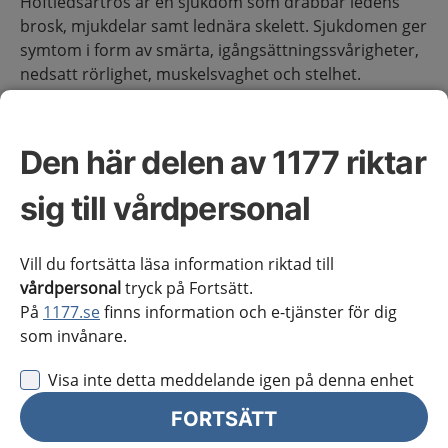
Höftledsartros är en sjukdom som drabbar ledens
brosk, mjukdelar samt lednära skelett. Sjukdomen ger
symtom i form av smärta, igångsättningssvårigheter,
nedsatt rörlighet, muskelsvaghet och stelhet.
Förekomst
Den här delen av 1177 riktar
Artros är den vanligaste ledsjukdomen i Sverige och
förekomst av sjukdomen beräknas öka de kommande
sig till vårdpersonal
åren då befolkningen blir äldre, har ett högre BMI och
är mer stillasittande än tidigare.
Vill du fortsätta läsa information riktad till
Artros är vanligast i knäled, följt av hand och höftled.
vårdpersonal
tryck på Fortsätt.
(1)
(2)
På
1177.se
finns information och e-tjänster för dig
som invånare.
Uppgiften om incidensen varierar baserad på vilka
diagnoskriterier som används (klinisk, radiologisk,
Visa inte detta meddelande igen på denna enhet
självrapporterat).
FORTSÄTT
Incidensen av klinisk diagnostiserad artros beräknas