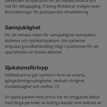
väntetiden till operation för att minska smärta och
risk för viktuppgång. Träning förbättrar troligen även
förutsättningar för postoperativ rehabilitering.
Samsjuklighet
För att minska risken för samsjuklighet exempelvis
diabetes och hjärtkärlsjukdom, bör patienter
erbjudas grundbehandling tidigt i sjukdomen för att
upprätthålla sin fysiska aktivitet.
Sjukdomsförlopp
Höftledsartros ger symtom i form av smärta,
igångsättningssvårigheter, nedsatt rörlighet,
muskelsvaghet och stelhet.
(7)
En typisk patient med artros har en smygande debut
med långa perioder av lindriga besvär som avlöses av