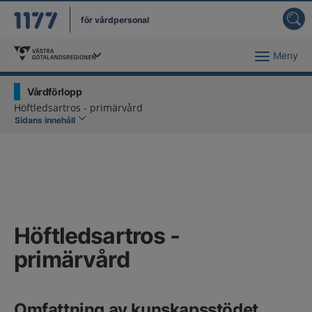
för vårdpersonal
Meny
Du har valt region
Västra Götaland
.
Vårdförlopp
Höftledsartros - primärvård
Sidans innehåll
Höftledsartros -
primärvård
Omfattning av kunskapsstödet