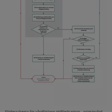
Flödesschema för vårdförlopp Höftledsartros - primärvård.