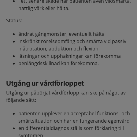
i ett senare skede har patienten även vilosmärta,
nattlig värk eller hälta.
Status:
ändrat gångmönster, eventuellt hälta
inskränkt rörelseomfång och smärta vid passiv
inåtrotation, abduktion och flexion
låsningar och upphakningar kan förekomma
benlängdsskillnad kan förekomma.
Utgång ur vårdförloppet
Utgång ur påbörjat vårdförlopp kan ske på något av
följande sätt:
patienten upplever en acceptabel funktions- och
smärtsituation och har en fungerande egenvård
en differentialdiagnos ställs som förklaring till
symtomen