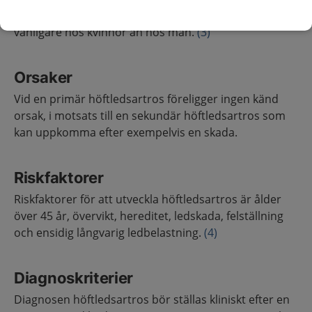
vara runt 2.1/1000 personer per år och är något
vanligare hos kvinnor än hos män.
(3)
Orsaker
Vid en primär höftledsartros föreligger ingen känd
orsak, i motsats till en sekundär höftledsartros som
kan uppkomma efter exempelvis en skada.
Riskfaktorer
Riskfaktorer för att utveckla höftledsartros är ålder
över 45 år, övervikt, hereditet, ledskada, felställning
och ensidig långvarig ledbelastning.
(4)
Diagnoskriterier
Diagnosen höftledsartros bör ställas kliniskt efter en