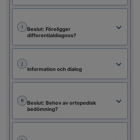
I
Beslut: Föreligger
differentialdiagnos?
J
Information och dialog
K
Beslut: Behov av ortopedisk
bedömning?