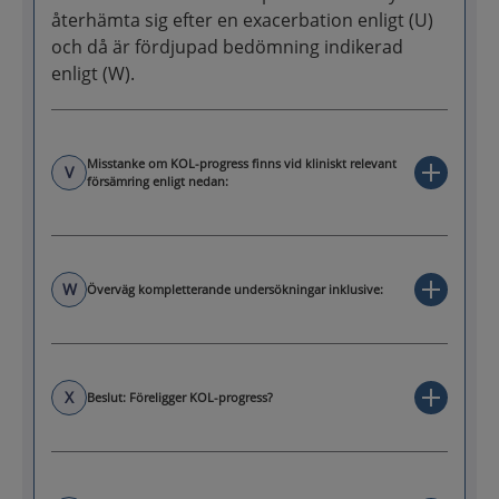
återhämta sig efter en exacerbation enligt (U)
och då är fördjupad bedömning indikerad
enligt (W).
Misstanke om KOL-progress finns vid kliniskt relevant
V
försämring enligt nedan:
W
Överväg kompletterande undersökningar inklusive:
X
Beslut: Föreligger KOL-progress?