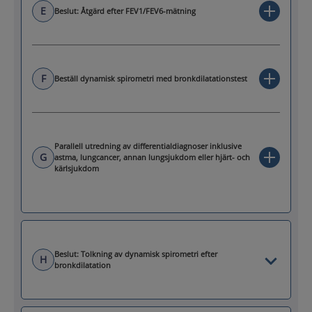
E
Beslut: Åtgärd efter FEV1/FEV6-mätning
F
Beställ dynamisk spirometri med bronkdilatationstest
Parallell utredning av differentialdiagnoser inklusive
G
astma, lungcancer, annan lungsjukdom eller hjärt- och
kärlsjukdom
Beslut: Tolkning av dynamisk spirometri efter
H
bronkdilatation