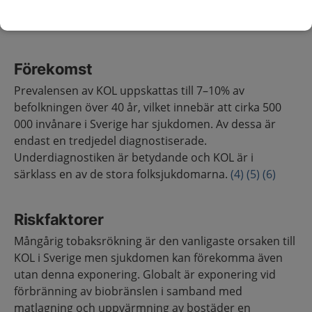
förändringar utanför lungorna vanliga, där systemisk
inflammation kan vara en bakomliggande orsak.
Förekomst
Prevalensen av KOL uppskattas till 7–10% av
befolkningen över 40 år, vilket innebär att cirka 500
000 invånare i Sverige har sjukdomen. Av dessa är
endast en tredjedel diagnostiserade.
Underdiagnostiken är betydande och KOL är i
särklass en av de stora folksjukdomarna.
(4)
(5)
(6)
Riskfaktorer
Mångårig tobaksrökning är den vanligaste orsaken till
KOL i Sverige men sjukdomen kan förekomma även
utan denna exponering. Globalt är exponering vid
förbränning av biobränslen i samband med
matlagning och uppvärmning av bostäder en