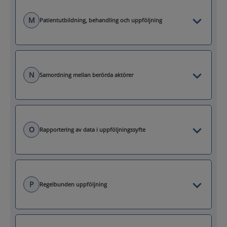
M
Patientutbildning, behandling och uppföljning
N
Samordning mellan berörda aktörer
O
Rapportering av data i uppföljningssyfte
P
Regelbunden uppföljning