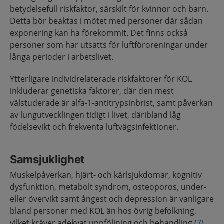
betydelsefull riskfaktor, särskilt för kvinnor och barn.
Detta bör beaktas i mötet med personer där sådan
exponering kan ha förekommit. Det finns också
personer som har utsatts för luftföroreningar under
långa perioder i arbetslivet.
Ytterligare individrelaterade riskfaktorer för KOL
inkluderar genetiska faktorer, där den mest
välstuderade är alfa-1-antitrypsinbrist, samt påverkan
av lungutvecklingen tidigt i livet, däribland låg
födelsevikt och frekventa luftvägsinfektioner.
Samsjuklighet
Muskelpåverkan, hjärt- och kärlsjukdomar, kognitiv
dysfunktion, metabolt syndrom, osteoporos, under-
eller övervikt samt ångest och depression är vanligare
bland personer med KOL än hos övrig befolkning,
vilket kräver adekvat uppföljning och behandling
(7)
.