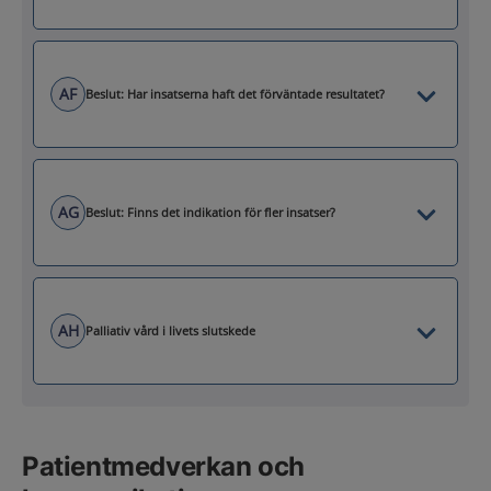
AF
Beslut: Har insatserna haft det förväntade resultatet?
AG
Beslut: Finns det indikation för fler insatser?
AH
Palliativ vård i livets slutskede
Patientmedverkan och