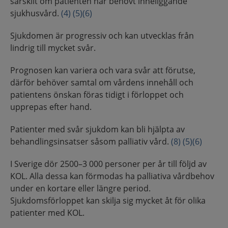
särskilt om patienten har behövt inneliggande
sjukhusvård.
(4)
(5)
(6)
Sjukdomen är progressiv och kan utvecklas från
lindrig till mycket svår.
Prognosen kan variera och vara svår att förutse,
därför behöver samtal om vårdens innehåll och
patientens önskan föras tidigt i förloppet och
upprepas efter hand.
Patienter med svår sjukdom kan bli hjälpta av
behandlingsinsatser såsom palliativ vård.
(8)
(5)
(6)
I Sverige dör 2500–3 000 personer per år till följd av
KOL. Alla dessa kan förmodas ha palliativa vårdbehov
under en kortare eller längre period.
Sjukdomsförloppet kan skilja sig mycket åt för olika
patienter med KOL.