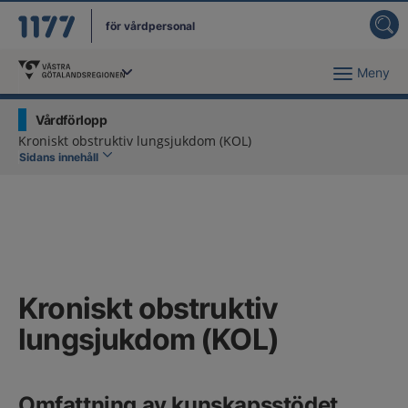
för vårdpersonal
Meny
Du har valt region
Västra Götaland
.
Vårdförlopp
Kroniskt obstruktiv lungsjukdom (KOL)
Sidans innehåll
Kroniskt obstruktiv
lungsjukdom (KOL)
Omfattning av kunskapsstödet