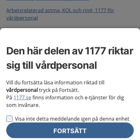
Arbetsrelaterad astma, KOL och rinit, 1177 för
vårdpersonal
KOL-exacerbation, 1177 för vårdpersonal
Kroniskt obstruktiv lungsjukdom, 1177 för
Den här delen av 1177 riktar
vårdpersonal
sig till vårdpersonal
Om hälsotillståndet
Vill du fortsätta läsa information riktad till
vårdpersonal
tryck på Fortsätt.
Definition
På
1177.se
finns information och e-tjänster för dig
som invånare.
Kroniskt obstruktiv lungsjukdom (KOL) är en
inflammatorisk lungsjukdom som i Sverige framför
Visa inte detta meddelande igen på denna enhet
allt orsakas av mångårig tobaksrökning, även om
diagnosen kan förekomma utan denna exponering.
FORTSÄTT
Förutom påverkan på lungor och luftvägar är