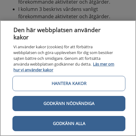
förekommande aktiviteter och åtgärder.
I kolumn 3 beskrivs vårdens vanligt
förekommande aktiviteter och åtgärder.
I kolumn 4 beskrivs huvudsakliga utmaningar
Den här webbplatsen använder
som patienterna möter. Vårdförloppet är
kakor
utformat för att adressera dessa utmaningar
som även avspeglas i vårdförloppets mål och
Vi använder kakor (cookies) för att förbättra
indikatorer.
webbplatsen och göra upplevelsen för dig som besöker
sajten bättre och smidigare. Genom att fortsätta
använda webbplatsen godkänner du detta.
Läs mer om
hur vi använder kakor
HANTERA KAKOR
GODKÄNN NÖDVÄNDIGA
GODKÄNN ALLA