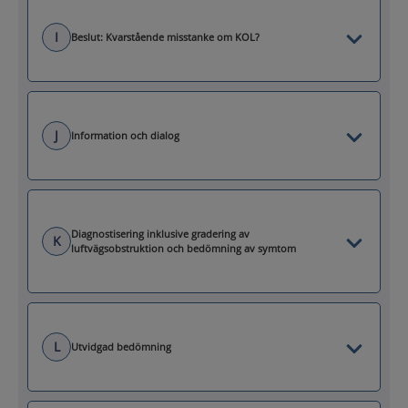
I
Beslut: Kvarstående misstanke om KOL?
J
Information och dialog
Diagnostisering inklusive gradering av
K
luftvägsobstruktion och bedömning av symtom
L
Utvidgad bedömning