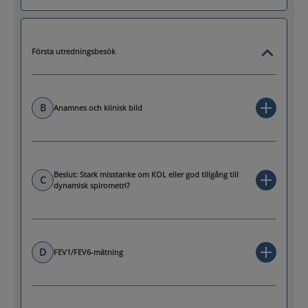
Första utredningsbesök
B
Anamnes och klinisk bild
Beslut: Stark misstanke om KOL eller god tillgång till
C
dynamisk spirometri?
D
FEV1/FEV6-mätning