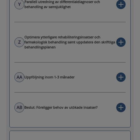
Parallell utredning av differentialdiagnoser och
Y
behandling av samsjuklighet
Optimera ytterligare rehabiliteringsinsatser och
Z
farmakologisk behandling samt uppdatera den skriftliga
behandlingsplanen
AA
Uppföljning inom 1-3 månader
AB
Beslut: Föreligger behov av utökade insatser?