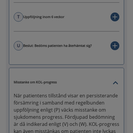
T
Uppföljning inom 6 veckor
U
Beslut: Bedöms patienten ha återhämtat sig?
Misstanke om KOL-progress
När patientens tillstånd visar en persisterande
försämring i samband med regelbunden
uppföljning enligt (P) väcks misstanke om
sjukdomens progress. Fördjupad bedömning
är då indikerad enligt (V) och (W). KOL-progress
kan även misstänkas om patienten inte lyckas