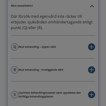
Akut exacerbation
Där försök med egenvård inte räcker till
erbjuder sjukvården omhändertagande enligt
punkt (Q) eller (R).
Q
Akut behandling – öppen vård
R
Akut behandling - inneliggande vård
Optimera behandlingsinsatser samt uppdatera den
S
skriftliga behandlingsplanen