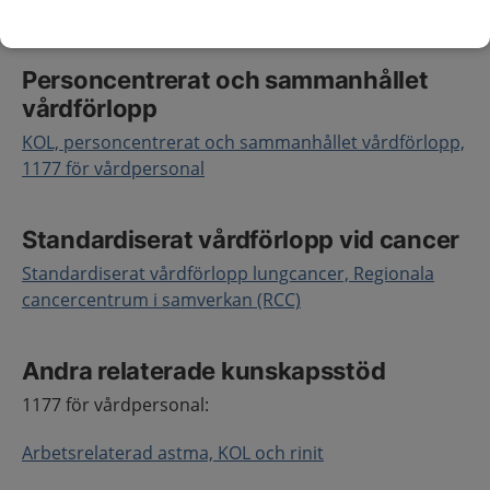
respektive kliniskt kunskapsstöd.
Personcentrerat och sammanhållet
vårdförlopp
KOL, personcentrerat och sammanhållet vårdförlopp,
1177 för vårdpersonal
Standardiserat vårdförlopp vid cancer
Standardiserat vårdförlopp lungcancer, Regionala
cancercentrum i samverkan (RCC)
Andra relaterade kunskapsstöd
1177 för vårdpersonal:
Arbetsrelaterad astma, KOL och rinit