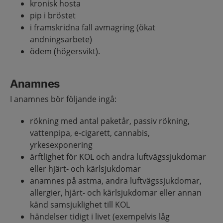
kronisk hosta
pip i bröstet
i framskridna fall avmagring (ökat
andningsarbete)
ödem (högersvikt).
Anamnes
I anamnes bör följande ingå:
rökning med antal paketår, passiv rökning,
vattenpipa, e-cigarett, cannabis,
yrkesexponering
ärftlighet för KOL och andra luftvägssjukdomar
eller hjärt- och kärlsjukdomar
anamnes på astma, andra luftvägssjukdomar,
allergier, hjärt- och kärlsjukdomar eller annan
känd samsjuklighet till KOL
händelser tidigt i livet (exempelvis låg