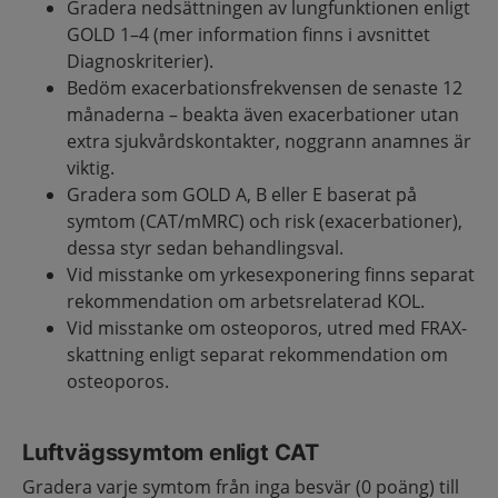
Gradera nedsättningen av lungfunktionen enligt
GOLD 1–4 (mer information finns i avsnittet
Diagnoskriterier).
Bedöm exacerbationsfrekvensen de senaste 12
månaderna – beakta även exacerbationer utan
extra sjukvårdskontakter, noggrann anamnes är
viktig.
Gradera som GOLD A, B eller E baserat på
symtom (CAT/mMRC) och risk (exacerbationer),
dessa styr sedan behandlingsval.
Vid misstanke om yrkesexponering finns separat
rekommendation om arbetsrelaterad KOL.
Vid misstanke om osteoporos, utred med FRAX-
skattning enligt separat rekommendation om
osteoporos.
Luftvägssymtom enligt CAT
Gradera varje symtom från inga besvär (0 poäng) till