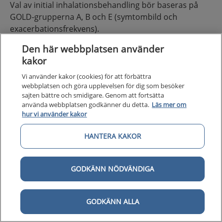
Val av initial inhalationsbehandling bör baseras på
GOLD-grupperna A, B och E (symtombild och
exacerbationsfrekvens).
Den här webbplatsen använder
kakor
Vi använder kakor (cookies) för att förbättra
webbplatsen och göra upplevelsen för dig som besöker
sajten bättre och smidigare. Genom att fortsätta
använda webbplatsen godkänner du detta.
Läs mer om
hur vi använder kakor
HANTERA KAKOR
GODKÄNN NÖDVÄNDIGA
Figur 2. Behandlingstrappa för KOL * ICS bör sättas in vid
upprepade exacerbationer, mer information i tabell 3. **
PDE-4-hämmare (roflumilast) kan prövas hos individer med
FEV1 > 50 % av förväntat läge och upprepade exacerbationer
GODKÄNN ALLA
trots behandling med LAMA + LABA. Rättighetsägare:
Läkemedelsverket