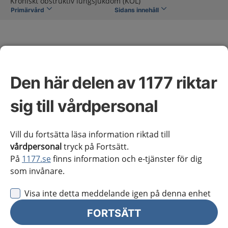
Kroniskt obstruktiv lungsjukdom (KOL)
Primärvård
Sidans innehåll
Den här delen av 1177 riktar
Kroniskt obstruktiv
sig till vårdpersonal
lungsjukdom (KOL)
Vill du fortsätta läsa information riktad till
vårdpersonal
tryck på Fortsätt.
Omfattning av kunskapsstödet
På
1177.se
finns information och e-tjänster för dig
som invånare.
Kunskapsstödet behandlar diagnostisering,
Visa inte detta meddelande igen på denna enhet
behandling och uppföljning av kronisk obstruktiv
lungsjukdom (KOL). Vid akut KOL-exacerbation och för
FORTSÄTT
handläggning vid arbetsrelaterad KOL hänvisas till