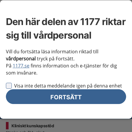
Västra Götaland
Örebro län
Den här delen av 1177 riktar
Östergötland
sig till vårdpersonal
Jag vill inte se någon regional information
Obs! Detta val innebär att du inte ser regionalt innehåll
Vill du fortsätta läsa information riktad till
och viktig information som gäller just din region.
vårdpersonal
tryck på Fortsätt.
På
1177.se
finns information och e-tjänster för dig
som invånare.
Stäng regionsväljaren
Stäng
Visa inte detta meddelande igen på denna enhet
för vårdpersonal
FORTSÄTT
Välj region
Meny
Kliniskt kunskapsstöd