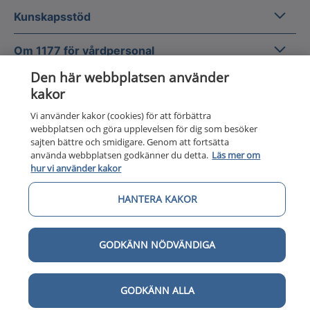
Kunska
Kunskapsstöd
Om 1177
Om 1177 för vårdpersonal
Den här webbplatsen använder
Digital 
Digital tillgänglighet
kakor
Vi använder kakor (cookies) för att förbättra
webbplatsen och göra upplevelsen för dig som besöker
sajten bättre och smidigare. Genom att fortsätta
använda webbplatsen godkänner du detta.
Läs mer om
hur vi använder kakor
Till startsidan för 1177 för v
för vårdpersonal
HANTERA KAKOR
1177 för vårdpersonal samlar information
och nationella kunskapsstöd och är en del av
GODKÄNN NÖDVÄNDIGA
Nationellt system för kunskapsstyrning
hälso- och sjukvård.
GODKÄNN ALLA
1177 för vårdpersonal drivs av Inera AB på