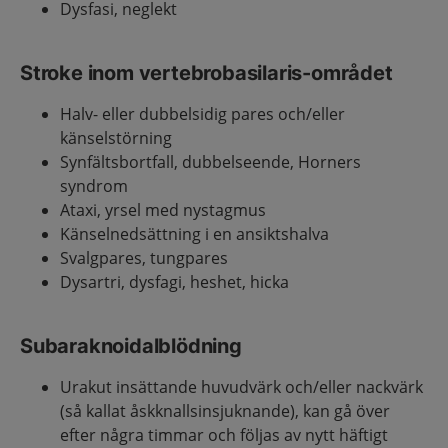
Dysfasi, neglekt
Stroke inom vertebrobasilaris-området
Halv- eller dubbelsidig pares och/eller
känselstörning
Synfältsbortfall, dubbelseende, Horners
syndrom
Ataxi, yrsel med nystagmus
Känselnedsättning i en ansiktshalva
Svalgpares, tungpares
Dysartri, dysfagi, heshet, hicka
Subaraknoidalblödning
Urakut insättande huvudvärk och/eller nackvärk
(så kallat åskknallsinsjuknande), kan gå över
efter några timmar och följas av nytt häftigt