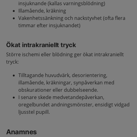
insjuknande (kallas varningsblödning)
Illamående, kräkning
Vakenhetssänkning och nackstyvhet (ofta flera
timmar efter insjuknandet)
Ökat intrakraniellt tryck
Större ischemi eller blödning ger ökat intrakraniellt
tryck:
Tilltagande huvudvärk, desorientering,
illamående, kräkningar, synpåverkan med
obskurationer eller dubbelseende.
I senare skede medvetandepåverkan,
oregelbundet andningsmönster, ensidigt vidgad
ljusstel pupill.
Anamnes