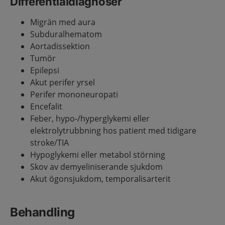
Differentialdiagnoser
Migrän med aura
Subduralhematom
Aortadissektion
Tumör
Epilepsi
Akut perifer yrsel
Perifer mononeuropati
Encefalit
Feber, hypo-/hyperglykemi eller
elektrolytrubbning hos patient med tidigare
stroke/TIA
Hypoglykemi eller metabol störning
Skov av demyeliniserande sjukdom
Akut ögonsjukdom, temporalisarterit
Behandling