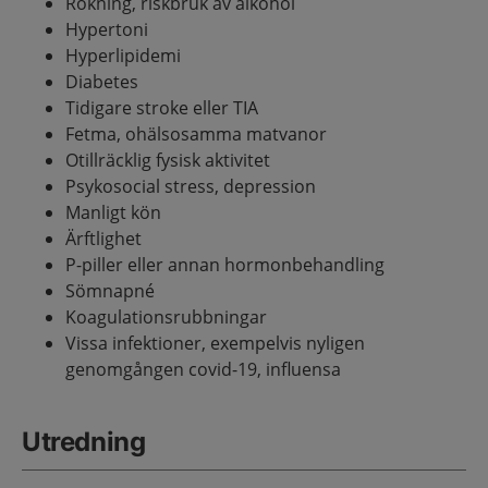
Rökning, riskbruk av alkohol
Hypertoni
Hyperlipidemi
Diabetes
Tidigare stroke eller TIA
Fetma, ohälsosamma matvanor
Otillräcklig fysisk aktivitet
Psykosocial stress, depression
Manligt kön
Ärftlighet
P-piller eller annan hormonbehandling
Sömnapné
Koagulationsrubbningar
Vissa infektioner, exempelvis nyligen
genomgången covid-19, influensa
Utredning