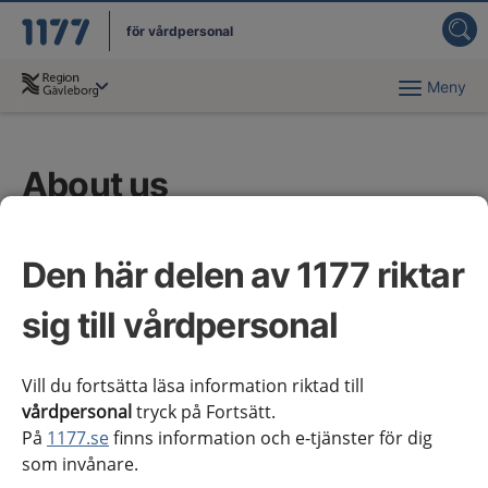
för vårdpersonal
Meny
Du har valt region
Gävleborg
.
About us
1177 for Healthcare Professionals is part of the
national system for knowledge-driven management in
Den här delen av 1177 riktar
Swedish healthcare. The website presents
sig till vårdpersonal
information and knowledge support aimed at
healthcare professionals.
Vill du fortsätta läsa information riktad till
The purpose of 1177 for Healthcare Professionals is
vårdpersonal
tryck på Fortsätt.
to contribute to good and equitable care throughout
På
1177.se
finns information och e-tjänster för dig
the country by offering the best available knowledge
som invånare.
in each individual healthcare meeting. The website is